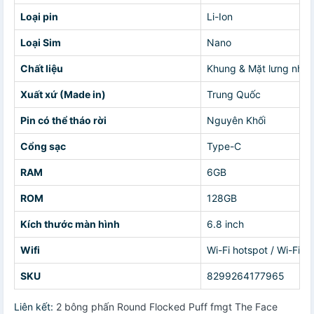
Loại pin
Li-Ion
Loại Sim
Nano
Chất liệu
Khung & Mặt lưng nhự
Xuất xứ (Made in)
Trung Quốc
Pin có thể tháo rời
Nguyên Khối
Cổng sạc
Type-C
RAM
6GB
ROM
128GB
Kích thước màn hình
6.8 inch
Wifi
Wi-Fi hotspot / Wi-Fi 8
SKU
8299264177965
Liên kết:
2 bông phấn Round Flocked Puff fmgt The Face