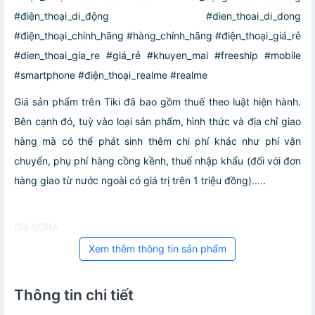
#điện_thoại_di_động #dien_thoai_di_dong
#điện_thoại_chính_hãng #hàng_chính_hãng #điện_thoại_giá_rẻ
#dien_thoai_gia_re #giá_rẻ #khuyen_mai #freeship #mobile
#smartphone #điện_thoại_realme #realme
Giá sản phẩm trên Tiki đã bao gồm thuế theo luật hiện hành.
Bên cạnh đó, tuỳ vào loại sản phẩm, hình thức và địa chỉ giao
hàng mà có thể phát sinh thêm chi phí khác như phí vận
chuyển, phụ phí hàng cồng kềnh, thuế nhập khẩu (đối với đơn
hàng giao từ nước ngoài có giá trị trên 1 triệu đồng).....
Giá SORA
Xem thêm thông tin sản phẩm
Thông tin chi tiết