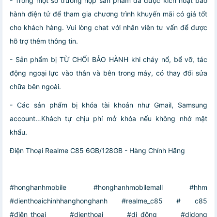
- Trong một số trường hợp sản phẩm đã được kích hoạt bảo
hành điện tử để tham gia chương trình khuyến mãi có giá tốt
cho khách hàng. Vui lòng chat với nhân viên tư vấn để được
hỗ trợ thêm thông tin.
- Sản phẩm bị TỪ CHỐI BẢO HÀNH khi cháy nổ, bể vỡ, tác
động ngoại lực vào thân và bên trong máy, có thay đổi sửa
chữa bên ngoài.
- Các sản phẩm bị khóa tài khoản như Gmail, Samsung
account…Khách tự chịu phí mở khóa nếu không nhớ mật
khẩu.
Điện Thoại Realme C85 6GB/128GB - Hàng Chính Hãng
#honghanhmobile #honghanhmobilemall #hhm
#dienthoaichinhhanghonghanh #realme_c85 # c85
#điện_thoại #dienthoai #di_động #didong