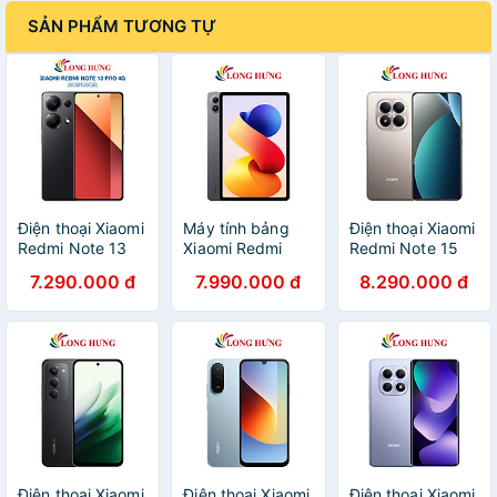
SẢN PHẨM TƯƠNG TỰ
Điện thoại Xiaomi
Máy tính bảng
Điện thoại Xiaomi
Redmi Note 13
Xiaomi Redmi
Redmi Note 15
Pro 4G
Pad 2 Pro 12.1"
Pro
7.290.000 đ
7.990.000 đ
8.290.000 đ
(8GB/128GB) -
Wifi (6GB/128GB)
(12GB/256GB) -
Hàng chính hãng
- Hàng chính
Hàng chính hãng
hãng
Điện thoại Xiaomi
Điện thoại Xiaomi
Điện thoại Xiaomi