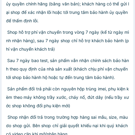
ủy quyền chính hãng (bằng văn bản); khách hàng có thể gửi l
ại shop để xác nhận lỗi hoặc tới trung tâm bảo hành ủy quyền
để thẩm định lỗi.
️ Shop hỗ trợ phí vận chuyển trong vòng 7 ngày (kể từ ngày mì
nh nhận hàng), sau 7 ngày shop chỉ hỗ trợ khách bảo hành (p
hí vận chuyển khách trả)
️ Sau 7 ngày bao test, sản phẩm vẫn nhận chính sách bảo hàn
h theo quy định của nhà sản xuất (khách chịu phí vận chuyển
tới shop bảo hành hộ hoặc tự đến trung tâm bảo hành).
️ Sản phẩm đổi trả phải còn nguyên hộp trùng imei, phụ kiện k
èm theo máy không trầy xước, cháy nổ, đứt dây (nếu trầy xư
ớc shop không đổi phụ kiện mới)
️ Shop nhận đổi trả trong trường hợp hàng sai mẫu, size, màu
do shop gửi. Bên shop chỉ giải quyết khiếu nại khi quý khách
có video clip khi mở/nhận hàng.