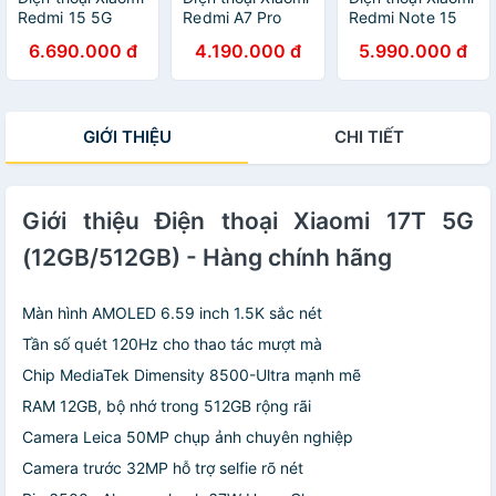
Redmi 15 5G
Redmi A7 Pro
Redmi Note 15
(8GB/256GB) -
(4GB/64GB) -
(6GB/128GB) -
6.690.000 đ
4.190.000 đ
5.990.000 đ
Hàng chính hãng
Hàng chính hãng
Hàng chính hãng
GIỚI THIỆU
CHI TIẾT
Giới thiệu Điện thoại Xiaomi 17T 5G
(12GB/512GB) - Hàng chính hãng
Màn hình AMOLED 6.59 inch 1.5K sắc nét
Tần số quét 120Hz cho thao tác mượt mà
Chip MediaTek Dimensity 8500-Ultra mạnh mẽ
RAM 12GB, bộ nhớ trong 512GB rộng rãi
Camera Leica 50MP chụp ảnh chuyên nghiệp
Camera trước 32MP hỗ trợ selfie rõ nét