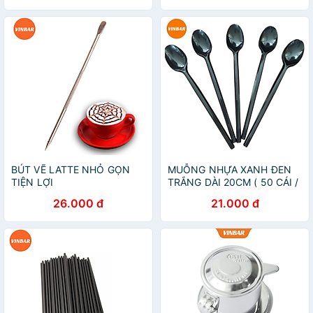
BÚT VẼ LATTE NHỎ GỌN
MUỖNG NHỰA XANH ĐEN
TIỆN LỢI
TRẮNG DÀI 20CM ( 50 CÁI /
BỊCH ) BỊCH
26.000 đ
21.000 đ