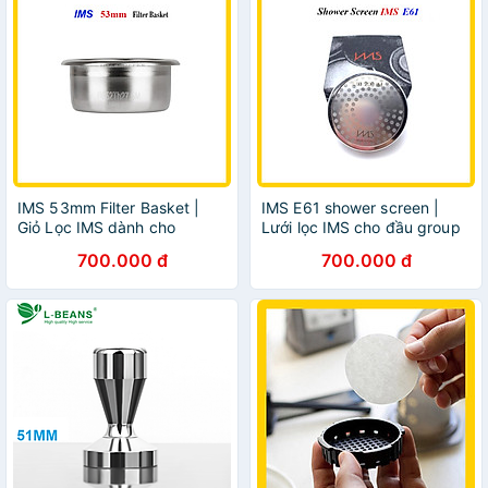
IMS 53mm Filter Basket |
IMS E61 shower screen |
Giỏ Lọc IMS dành cho
Lưới lọc IMS cho đầu group
9Baristar
E61 máy pha cà phê
700.000 đ
700.000 đ
espresso