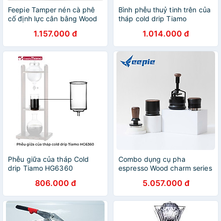
Feepie Tamper nén cà phê
Bình phễu thuỷ tinh trên của
cố định lực cân bằng Wood
tháp cold drip Tiamo
charm
HG6360
1.157.000 đ
1.014.000 đ
Phễu giữa của tháp Cold
Combo dụng cụ pha
drip Tiamo HG6360
espresso Wood charm series
Feepie
806.000 đ
5.057.000 đ