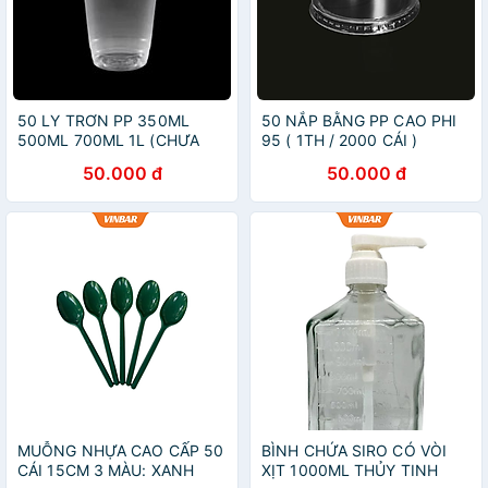
50 LY TRƠN PP 350ML
50 NẮP BẰNG PP CAO PHI
500ML 700ML 1L (CHƯA
95 ( 1TH / 2000 CÁI )
NẮP ) (1000 CÁI/THÙNG)
50.000 đ
50.000 đ
MUỖNG NHỰA CAO CẤP 50
BÌNH CHỨA SIRO CÓ VÒI
CÁI 15CM 3 MÀU: XANH
XỊT 1000ML THỦY TINH