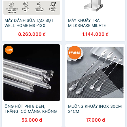
MÁY ĐÁNH SỮA TẠO BỌT
MÁY KHUẤY TRÀ
WELL HOME MS -130
MILKSHAKE MILATE
8.263.000 đ
1.144.000 đ
ỐNG HÚT PHI 8 ĐEN,
MUỖNG KHUẤY INOX 30CM
TRẮNG, CÓ MÀNG, KHÔNG
24CM
MÀNG 0.5KG (10 BỊCH/CÂY)
56.000 đ
17.000 đ
- ( 1 BỊCH KHOẢNG 345
ỐNG )