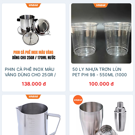
PHIN CÀ PHÊ INOX MÀU
50 LY NHỰA TRƠN LÙN
VÀNG DÙNG CHO 25GR /
PET PHI 98 - 550ML (1000
170ML NƯỚC
CÁI/ THÙNG) ( 50 CÁI / CÂY
138.000 đ
100.000 đ
)