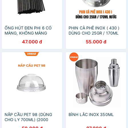
ỐNG HÚT ĐEN PHI 6 CÓ
PHIN CÀ PHÊ INOX ( 430 )
MÀNG, KHÔNG MÀNG
DÙNG CHO 25GR / 170ML
0.5KG (10 BỊCH/CÂY) - ( 1
NƯỚC
47.000 đ
55.000 đ
BỊCH KHOẢNG 380 ỐNG )
NẮP CẦU PET 98 (DÙNG
BÌNH LẮC INOX 350ML
CHO LY 700ML) (2000
CÁI/THÙNG)