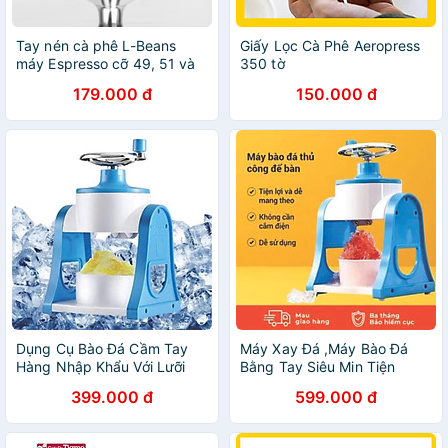
Tay nén cà phê L-Beans
Giấy Lọc Cà Phê Aeropress
máy Espresso cỡ 49, 51 và
350 tờ
58mm - Thép không gỉ 304
179.000 đ
150.000 đ
Dụng Cụ Bào Đá Cầm Tay
Máy Xay Đá ,Máy Bào Đá
Hàng Nhập Khẩu Với Lưỡi
Bằng Tay Siêu Min Tiện
Dao Bằng Thép Không Gỉ -
Lợi,Máy bào đá tuyết Cho
399.000 đ
599.000 đ
Giúp việc làm ly sinh tố ngon
Bé Và Cho Cả Nhà Hàng
đúng điệu chưa bao giờ dễ
Chính Hãng
dàng đến thế