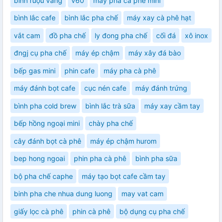
bình ruọu vang
v60
máy pha cà phê mini
bình lắc cafe
bình lắc pha chế
máy xay cà phê hạt
vắt cam
đồ pha chế
ly đong pha chế
cối đá
xô inox
đngj cụ pha chế
máy ép chậm
máy xây đá bào
bếp gas mini
phin cafe
máy pha cà phê
máy đánh bọt cafe
cục nén cafe
máy đánh trứng
bình pha cold brew
bình lắc trà sữa
máy xay cầm tay
bếp hồng ngoại mini
chày pha chế
cây đánh bọt cà phê
máy ép chậm hurom
bep hong ngoai
phin pha cà phê
bình pha sữa
bộ pha chế caphe
máy tạo bọt cafe cầm tay
binh pha che nhua dung luong
may vat cam
giấy lọc cà phê
phin cà phê
bộ dụng cụ pha chế