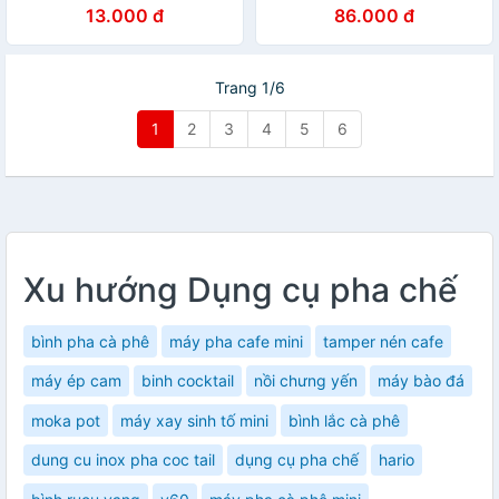
ĐEN TRẮNG
13.000 đ
86.000 đ
Trang 1/6
1
2
3
4
5
6
Xu hướng Dụng cụ pha chế
bình pha cà phê
máy pha cafe mini
tamper nén cafe
máy ép cam
binh cocktail
nồi chưng yến
máy bào đá
moka pot
máy xay sinh tố mini
bình lắc cà phê
dung cu inox pha coc tail
dụng cụ pha chế
hario