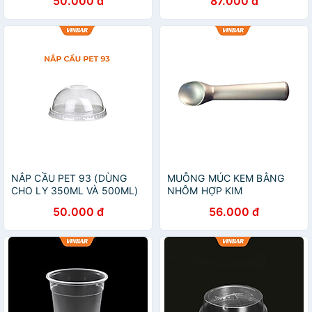
50.000 đ
87.000 đ
NẮP CẦU PET 93 (DÙNG
MUỖNG MÚC KEM BẰNG
CHO LY 350ML VÀ 500ML)
NHÔM HỢP KIM
(2000 CÁI/THÙNG)
50.000 đ
56.000 đ