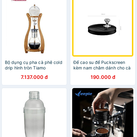
Bộ dụng cụ pha cà phê cold
Đế cao su để Puckscreen
drip hình tròn Tiamo
kèm nam châm dánh cho cà
phê espresso | MHW-
7.137.000 đ
190.000 đ
3Bomber