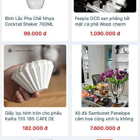
Bình Lắc Pha Chế Nhựa
Feepie OCD san phẳng bề
Cocktall Shaker 700ML
mặt cà phê Wood charm
99.000 đ
1.090.000 đ
Giấy lọc hình tròn cho phễu
Xô đá Sambonet Penelope
Kalita 155 185 CAFE DE
cắm hoa cũng xinh iu không
KONA
kém hàng chính hãng
182.000 đ
7.600.000 đ