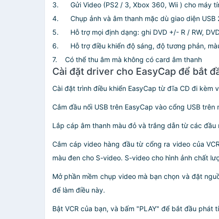
3. Gửi Video (PS2 / 3, Xbox 360, Wii ) cho máy t
4. Chụp ảnh và âm thanh mặc dù giao diện USB 
5. Hỗ trợ mọi định dạng: ghi DVD +/- R / RW, DVD
6. Hỗ trợ điều khiển độ sáng, độ tương phản, mà
7. Có thể thu âm mà không có card âm thanh
Cài đặt driver cho EasyCap để bắt 
Cài đặt trình điều khiển EasyCap từ đĩa CD đi kèm v
Cắm đầu nối USB trên EasyCap vào cổng USB trên m
Lắp cáp âm thanh màu đỏ và trắng dẫn từ các đầu 
Cắm cáp video hàng đầu từ cổng ra video của VCR
màu đen cho S-video. S-video cho hình ảnh chất lượ
Mở phần mềm chụp video mà bạn chọn và đặt nguồn 
để làm điều này.
Bật VCR của bạn, và bấm "PLAY" để bắt đầu phát tí