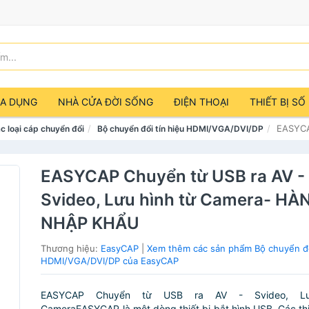
IA DỤNG
NHÀ CỬA ĐỜI SỐNG
ĐIỆN THOẠI
THIẾT BỊ SỐ
EASYCA
c loại cáp chuyển đổi
Bộ chuyển đổi tín hiệu HDMI/VGA/DVI/DP
EASYCAP Chuyển từ USB ra AV -
Svideo, Lưu hình từ Camera- HÀ
NHẬP KHẨU
Thương hiệu:
EasyCAP
|
Xem thêm các sản phẩm Bộ chuyển đổ
HDMI/VGA/DVI/DP của EasyCAP
EASYCAP Chuyển từ USB ra AV - Svideo, Lư
CameraEASYCAP là một dòng thiết bị bắt hình USB. Các thi