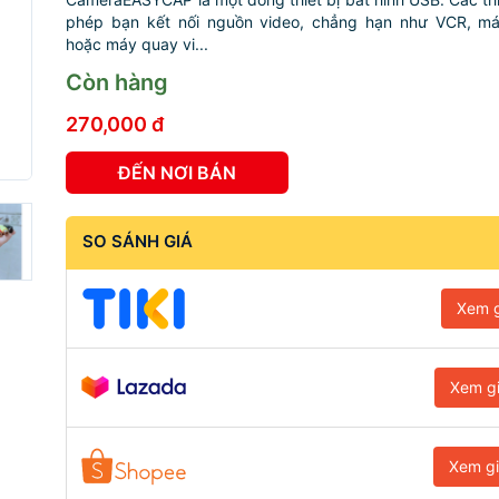
phép bạn kết nối nguồn video, chẳng hạn như VCR, m
hoặc máy quay vi...
Còn hàng
270,000 đ
ĐẾN NƠI BÁN
SO SÁNH GIÁ
Xem g
Xem g
Xem g