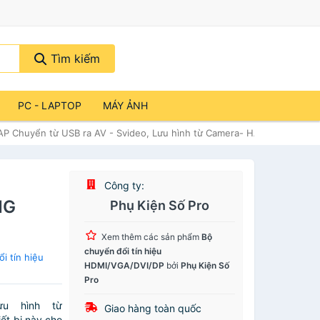
Tìm kiếm
PC - LAPTOP
MÁY ẢNH
P Chuyển từ USB ra AV - Svideo, Lưu hình từ Camera- HÀNG NHẬP K
Công ty:
NG
Phụ Kiện Số Pro
Xem thêm các sản phẩm
Bộ
chuyển đổi tín hiệu
i tín hiệu
HDMI/VGA/DVI/DP
bởi
Phụ Kiện Số
Pro
u hình từ
Giao hàng toàn quốc
ết bị này cho