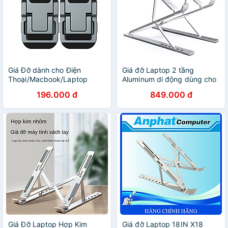
Giá Đỡ dành cho Điện
Giá đỡ Laptop 2 tầng
Thoại/Macbook/Laptop
Aluminum di động dùng cho
NILLKIN Bolster Plus
Laptop 10″ – 17″ Zaki -
196.000 đ
849.000 đ
Portable Stand - Hàng Nhập
ZLS001 - Hàng Chính Hãng
Khẩu
Giá Đỡ Laptop Hợp Kim
Giá đỡ Laptop 18IN X18