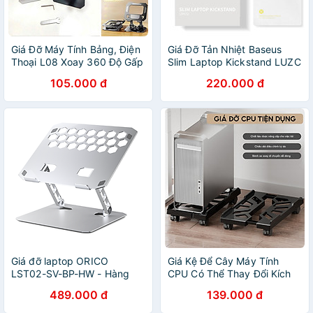
Giá Đỡ Máy Tính Bảng, Điện
Giá Đỡ Tản Nhiệt Baseus
Thoại L08 Xoay 360 Độ Gấp
Slim Laptop Kickstand LUZC
Gọn Đế Tản Nhiệt Kim Loại
nhỏ gọn cho Laptop/Mac-
105.000 đ
220.000 đ
book- Hàng Chính Hãng
Giá đỡ laptop ORICO
Giá Kệ Để Cây Máy Tính
LST02-SV-BP-HW - Hàng
CPU Có Thể Thay Đổi Kích
chính hãng
Thước, Hàng Nhập Khẩu
489.000 đ
139.000 đ