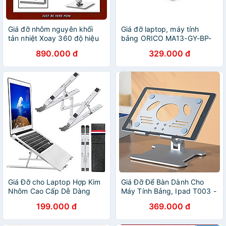
Giá đỡ nhôm nguyên khối
Giá đỡ laptop, máy tính
tản nhiệt Xoay 360 độ hiệu
bảng ORICO MA13-GY-BP-
WIWU S801 cho Laptop /
HW - Hàng chính hãng
890.000 đ
329.000 đ
Macbook / iPad từ 10 - 17
inch, Gấp gọn tiện lợi - Hàng
nhập khẩu
Giá Đỡ cho Laptop Hợp Kim
Giá Đỡ Để Bàn Dành Cho
Nhôm Cao Cấp Dễ Dàng
Máy Tính Bảng, Ipad T003 -
Gấp Gọn, Giúp Tản Nhiệt
Chất Liệu Hợp Kim Nhôm
199.000 đ
369.000 đ
Laptop, Macbook, Máy Tính
Cao Cấp - Hàng Chính Hãng
Xách Tay - 07 Nấc Điều