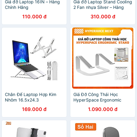
Giá đỡ Laptop 16IN – Hàng
Giá đỡ Laptop Stand Cooling
Chính Hãng
2 Fan nhựa Silver – Hàng
Chính Hãng
110.000 đ
310.000 đ
Chân Đế Laptop Hợp Kim
Giá Đỡ Công Thái Học
Nhôm 16.5x24.3
HyperSpace Ergonomic
Laptop Stand –
169.000 đ
1.090.000 đ
HS1110WHGL - Hàng chính
hãng