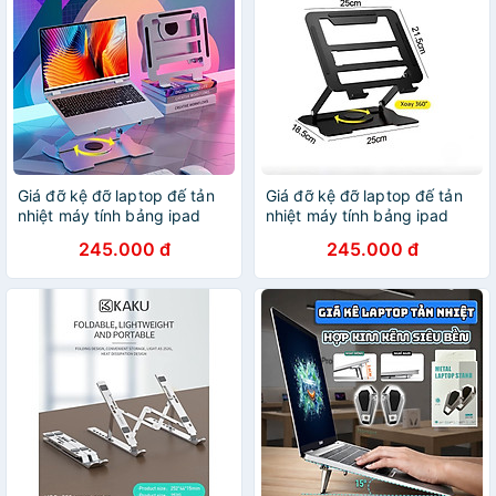
Giá đỡ kệ đỡ laptop đế tản
Giá đỡ kệ đỡ laptop đế tản
nhiệt máy tính bảng ipad
nhiệt máy tính bảng ipad
macbook hợp kim nhôm điều
macbook hợp kim nhôm điều
245.000 đ
245.000 đ
chỉnh độ cao xoay 360 độ
chỉnh độ cao xoay 360 độ
K40 - HÀNG CHÍNH HÃNG
K40 - HÀNG CHÍNH HÃNG