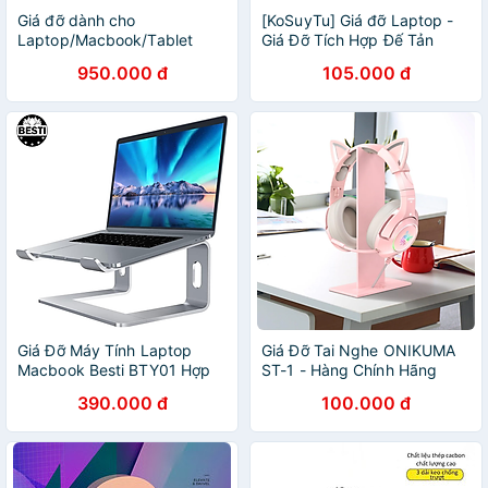
Giá đỡ dành cho
[KoSuyTu] Giá đỡ Laptop -
Laptop/Macbook/Tablet
Giá Đỡ Tích Hợp Đế Tản
kiêm giá đỡ đọc sách mặt
Nhiệt Chống Trượt Tiện Lợi
950.000 đ
105.000 đ
gỗ chân xoay 360 độ Zaki -
Cho Laptop 12 - 15Inch Siêu
R172 - Hàng Nhập Khẩu
Xịn
Giá Đỡ Máy Tính Laptop
Giá Đỡ Tai Nghe ONIKUMA
Macbook Besti BTY01 Hợp
ST-1 - Hàng Chính Hãng
Kim Nhôm Cao Cấp Giúp
390.000 đ
100.000 đ
Tản Nhiệt Có Thể Tháo Rời -
Hàng Chính Hãng