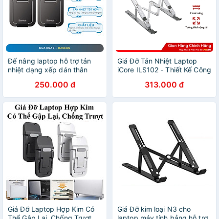
Đế nâng laptop hỗ trợ tản
Giá Đỡ Tản Nhiệt Laptop
nhiệt dạng xếp dán thân
iCore ILS102 - Thiết Kế Công
máy Baseus SLIM
Thái Học, Tản Nhiệt Hiệu
250.000 đ
313.000 đ
KICKSTAND - Hàng chính
Quả - Hàng chính hãng
hãng
Giá Đỡ Laptop Hợp Kim Có
Giá Đỡ kim loại N3 cho
Thể Gập Lại, Chống Trượt,
laptop máy tính bảng hỗ trợ