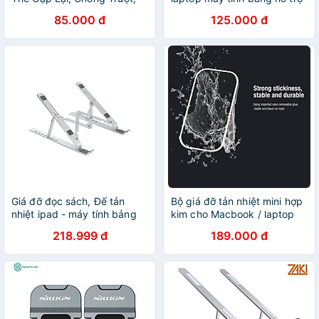
Nâng Điều Chỉnh Laptop
tản nhiệt và điều chỉnh góc
85.000 đ
125.000 đ
máy hàng nhập khẩu
Giá đỡ đọc sách, Đế tản
Bộ giá đỡ tản nhiệt mini hợp
nhiệt ipad - máy tính bảng
kim cho Macbook / laptop
Selfiecom hỗ trợ làm việc
hiệu Nillkin Laptop Bolster
218.999 đ
189.000 đ
giúp cải thiện vấn đề cột
Plus portable stand thiết kế
sống - Hàng chính hãng
chắn chắn, nhỏ gọn tiện
dụng, 3 chế độ gập - hàng
chính hãng