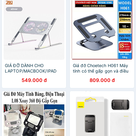
Chỉnh Góc Độ - Hàng Chính
Hãng
GIÁ ĐỠ DÀNH CHO
Giá đỡ Choetech H061 Máy
LAPTOP/MACBOOK/IPAD
tính có thể gấp gọn và điều
11-16 INCH KIÊM ĐẾ TẢN
chỉnh độ cao (Hàng chính
549.000 đ
809.000 đ
NHIỆT 2 QUẠT LED 7CM
hãng)
ZAKI - P11-F - Hàng Nhập
Khẩu