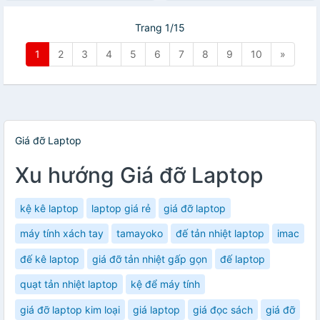
Trang 1/15
1
2
3
4
5
6
7
8
9
10
»
Giá đỡ Laptop
Xu hướng Giá đỡ Laptop
kệ kê laptop
laptop giá rẻ
giá đỡ laptop
máy tính xách tay
tamayoko
đế tản nhiệt laptop
imac
đế kê laptop
giá đỡ tản nhiệt gấp gọn
đế laptop
quạt tản nhiệt laptop
kệ để máy tính
giá đỡ laptop kim loại
giá laptop
giá đọc sách
giá đỡ