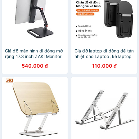
Giá đỡ màn hình di động mở
Giá đỡ laptop di động đế tản
rộng 17.3 inch ZAKI Monitor
nhiệt cho Laptop, kê laptop
Expansion Screen Stand -
Mac tiện lợi - Hàng chính
540.000 đ
110.000 đ
Z84 - Hàng Chính Hãng
hãng