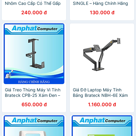
Nhôm Cao Cấp Có Thể Gấp
SINGLE – Hàng Chính Hãng
Gọn - Đế Tản Nhiệt Laptop -
240.000 đ
130.000 đ
Macbook, Máy Tính Xách
Tay - 07 Vị Trí Điều Chỉnh
Góc Độ - Hàng Chính Hãng
Giá Treo Thùng Máy Vi Tính
Giá Đỡ Laptop Máy Tính
Brateck CPB-25 Xám Đen –
Bảng Brateck NBH-6E Xám
Hàng Chính Hãng
Đen – Hàng Chính Hãng
650.000 đ
1.160.000 đ