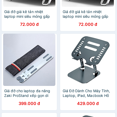
Giá đỡ giá kê tản nhiệt
Giá đỡ giá kê tản nhiệt
laptop mini siêu mỏng gấp
laptop mini siêu mỏng gấp
gọn bằng kim loại 2 nấc điều
gọn bằng kim loại 2 nấc điều
72.000 đ
72.000 đ
chỉnh- Hàng chính hãng
chỉnh- Hàng chính hãng
Giá đỡ cho laptop đa năng
Giá Đỡ Dành Cho Máy Tính,
Zaki ProStand xếp gọn di
Laptop, iPad, Macbook Hỗ
động - Hàng Chính Hãng
Trợ Tản Nhiệt Chống Đau
399.000 đ
429.000 đ
Lưng Mỏi Cổ- Chất Liệu Hợp
Kim Nhôm Cao Cấp - Hàng
Chính Hãng