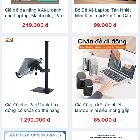
Giá đỡ đa năng KAKU dành
Bộ Đế Kê Laptop Tản Nhiệt
cho Laptop, Macbook , iPad
Mini Kim Loại Kẽm Cao Cấp
dễ dàng gấp gọn hợp kim
Gấp Gọn Giá Đỡ Macbook 2
249.000 đ
99.000 đ
nhôm cao cấp - Hàng chính
Chân Keo Dán Siêu Dính -
hãng
Hàng nhập khẩu
Giá đỡ cho iPad/Tablet trụ
Giá đỡ giá kê tản nhiệt
đứng có khóa có thể nâng
laptop mini siêu mỏng gấp
hạ chiều cao thấp Zaki –
gọn bằng kim loại 2 nấc điều
1.290.000 đ
85.000 đ
ZK78S - Hàng Chính Hãng
chỉnh - Hàng chính hãng