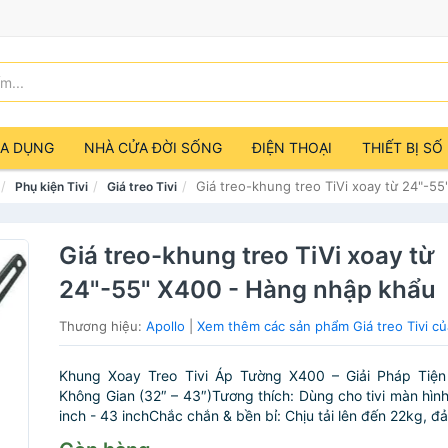
IA DỤNG
NHÀ CỬA ĐỜI SỐNG
ĐIỆN THOẠI
THIẾT BỊ SỐ
Giá treo-khung treo TiVi xoay từ 24"-5
Phụ kiện Tivi
Giá treo Tivi
Giá treo-khung treo TiVi xoay từ
24"-55" X400 - Hàng nhập khẩu
Thương hiệu:
Apollo
|
Xem thêm các sản phẩm Giá treo Tivi củ
Khung Xoay Treo Tivi Áp Tường X400 – Giải Pháp Tiện
Không Gian (32″ – 43″)Tương thích: Dùng cho tivi màn hìn
inch - 43 inchChắc chắn & bền bỉ: Chịu tải lên đến 22kg, đả