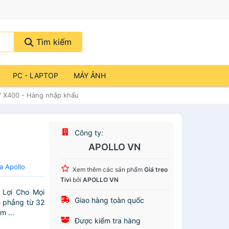
Tìm kiếm
PC - LAPTOP
MÁY ẢNH
5" X400 - Hàng nhập khẩu
Công ty:
APOLLO VN
a Apollo
Xem thêm các sản phẩm
Giá treo
Tivi
bởi
APOLLO VN
 Lợi Cho Mọi
Giao hàng toàn quốc
h phẳng từ 32
m ...
Được kiểm tra hàng