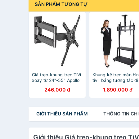
SẢN PHẨM TƯƠNG TỰ
Giá treo-khung treo TiVi
Khung kệ treo màn hì
xoay từ 24"-55" Apollo
tivi, bảng tương tác di
L400 tải trọng 31kg -
động Apollo 1800 kích
246.000 đ
1.890.000 đ
Hàng nhập khẩu
thước 60 ”– 100“ tải
trọng 150kg - Hàng
nhập khẩu
GIỚI THIỆU
SẢN PHẨM
THÔNG TIN
CHI
Giới thiệu Giá treo-khung treo T