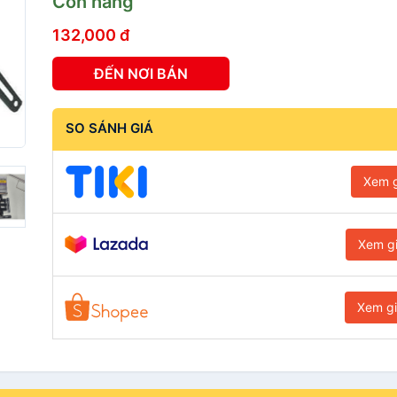
Còn hàng
132,000 đ
ĐẾN NƠI BÁN
SO SÁNH GIÁ
Xem g
Xem g
Xem g