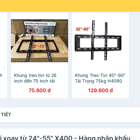
nh
Khung treo tivi từ 26
Khung Treo Tivi 40"-90"
inch đến 75 inch tải
Tải Trọng 75kg H4090
trọng 50kg, Loại dày,
Hỗ Trợ Tivi Chuẩn VESA
75.600 đ
129.600 đ
chắc chắn, nặng 1.2kg -
200x400mm Dễ Lắp
Hàng nhập khẩu
Đặt Cho Mọi Không Gian
- Hàng nhập khẩu
 TIẾT
iVi xoay từ 24"-55" X400 - Hàng nhập khẩu