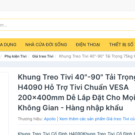
IA DỤNG
NHÀ CỬA ĐỜI SỐNG
ĐIỆN THOẠI
THIẾT BỊ SỐ
Khung Treo Tivi 40"-90" Tải Trọng 75
Phụ kiện Tivi
Giá treo Tivi
Khung Treo Tivi 40"-90" Tải Trọ
H4090 Hỗ Trợ Tivi Chuẩn VESA
200x400mm Dễ Lắp Đặt Cho Mọ
Không Gian - Hàng nhập khẩu
Thương hiệu:
Apollo
|
Xem thêm các sản phẩm Giá treo Tivi củ
Khung Treo Tivi Cố Định H4090Khung Treo Tivi Cố Định 