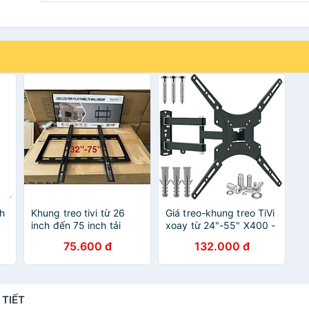
nh
Khung treo tivi từ 26
Giá treo-khung treo TiVi
inch đến 75 inch tải
xoay từ 24"-55" X400 -
trọng 50kg, Loại dày,
Hàng nhập khẩu
75.600 đ
132.000 đ
chắc chắn, nặng 1.2kg -
Hàng nhập khẩu
 TIẾT