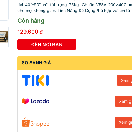
tivi 40"-90" với tải trọng 75kg. Chuẩn VESA 200x400mm
cho mọi không gian. Tính Năng Sử DụngPhù hợp với tivi từ 2
Còn hàng
129,600 đ
ĐẾN NƠI BÁN
SO SÁNH GIÁ
Xem g
Xem g
Xem g