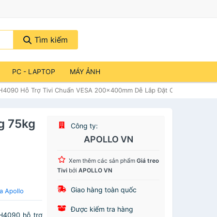
Tìm kiếm
PC - LAPTOP
MÁY ẢNH
kg H4090 Hỗ Trợ Tivi Chuẩn VESA 200x400mm Dễ Lắp Đặt Cho Mọi Không
ng 75kg
Công ty:
APOLLO VN
i
Xem thêm các sản phẩm
Giá treo
Tivi
bởi
APOLLO VN
Giao hàng toàn quốc
a Apollo
Được kiểm tra hàng
H4090 hỗ trợ