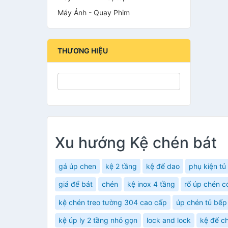
Máy Ảnh - Quay Phim
THƯƠNG HIỆU
Xu hướng Kệ chén bát
gá úp chen
kệ 2 tầng
kệ để dao
phụ kiện tủ
giá để bát
chén
kệ inox 4 tầng
rổ úp chén c
kệ chén treo tường 304 cao cấp
úp chén tủ bếp
kệ úp ly 2 tầng nhỏ gọn
lock and lock
kệ để c