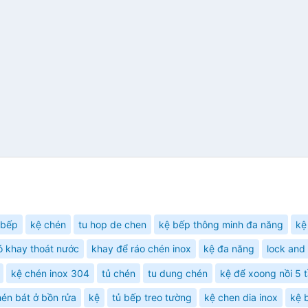
 bếp
kệ chén
tu hop de chen
kệ bếp thông minh đa năng
kệ
ó khay thoát nước
khay để ráo chén inox
kệ đa năng
lock and 
kệ chén inox 304
tủ chén
tu dung chén
kệ để xoong nồi 5 
hén bát ở bồn rửa
kệ
tủ bếp treo tường
kệ chen dia inox
kệ 