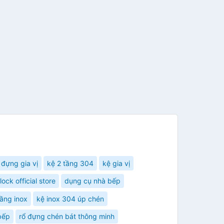
 đựng gia vị
kệ 2 tầng 304
kệ gia vị
lock official store
dụng cụ nhà bếp
tầng inox
kệ inox 304 úp chén
bếp
rổ đựng chén bát thông minh