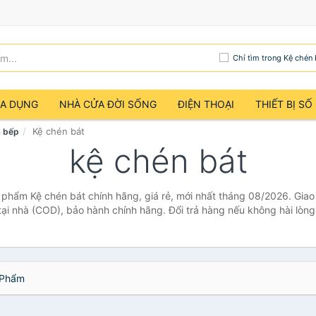
Chỉ tìm trong Kệ chén 
IA DỤNG
NHÀ CỬA ĐỜI SỐNG
ĐIỆN THOẠI
THIẾT BỊ SỐ
Kệ chén bát
à bếp
kệ chén bát
 phẩm Kệ chén bát chính hãng, giá rẻ, mới nhất tháng 08/2026. Giao
tại nhà (COD), bảo hành chính hãng. Đổi trả hàng nếu không hài lòng
Phẩm