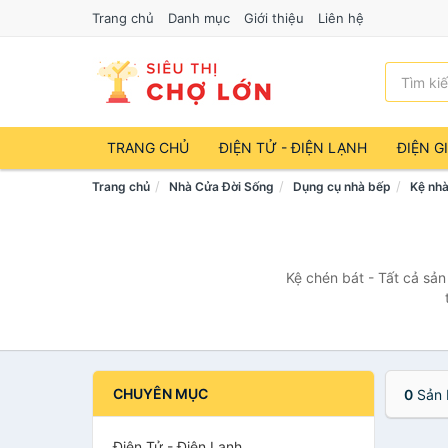
Trang chủ
Danh mục
Giới thiệu
Liên hệ
TRANG CHỦ
ĐIỆN TỬ - ĐIỆN LẠNH
ĐIỆN G
Trang chủ
Nhà Cửa Đời Sống
Dụng cụ nhà bếp
Kệ nh
Kệ chén bát - Tất cả sản
CHUYÊN MỤC
0
Sản 
Điện Tử - Điện Lạnh