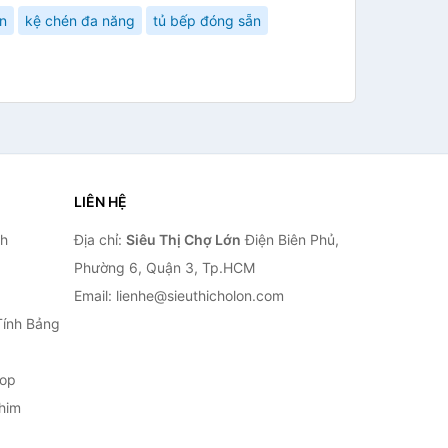
n
kệ chén đa năng
tủ bếp đóng sẵn
LIÊN HỆ
nh
Địa chỉ:
Siêu Thị Chợ Lớn
Điện Biên Phủ,
Phường 6, Quận 3, Tp.HCM
Email: lienhe@sieuthicholon.com
Tính Bảng
top
him