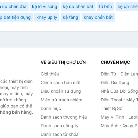
 úp chén đĩa
kệ lò vi sóng
kệ úp chén bát
tủ bếp
kệ úp ché
úp bát tiện dụng
khay úp ly
kệ tầng
khay chén bát
VỀ SIÊU THỊ CHỢ LỚN
CHUYÊN MỤC
Giới thiệu
Điện Tử - Điện Lạ
ác thiết bị điện
Chính sách bảo mật
Điện Gia Dụng
thoại, máy tính
Điều khoản sử dụng
Nhà Cửa Đời Sống
 máy vi tính, máy
 nỗ lực không
Miễn trừ trách nhiệm
Điện Thoại - Máy 
giúp bạn có thể
Danh mục
Thiết Bị Số
không bán hàng.
Danh sách thương hiệu
Máy Vi Tính - Lap
Danh sách công ty
Máy Ảnh - Quay P
Danh sách từ khóa