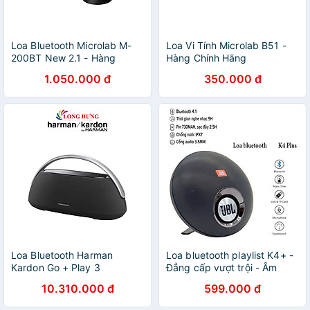
Loa Bluetooth Microlab M-
Loa Vi Tính Microlab B51 -
200BT New 2.1 - Hàng
Hàng Chính Hãng
Chính Hãng
1.050.000 đ
350.000 đ
Loa Bluetooth Harman
Loa bluetooth playlist K4+ -
Kardon Go + Play 3
Đẳng cấp vượt trội - Âm
HKGOPLAY3 - Hàng chính
thanh hay, trầm, ấm, kiểu
10.310.000 đ
599.000 đ
hãng
dáng đẹp - Hàng chính hãng