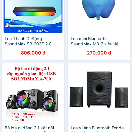
Loa Thanh Di Động
Loa mini Bluetooth
SoundMax SB-203F 2.0 -
SoundMax MB-2 siêu dễ
Hàng Chính Hãng - Bảo
thương âm thanh hay –
806.000 đ
270.000 đ
hành 12 tháng
Hàng chính hãng
Bộ loa di động 2.1 kết nối
Loa vi tính Bluetooth Fenda