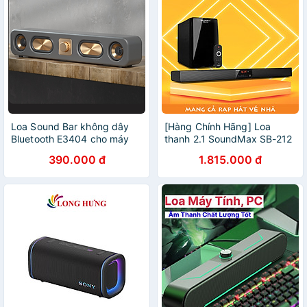
Loa Sound Bar không dây
[Hàng Chính Hãng] Loa
Bluetooth E3404 cho máy
thanh 2.1 SoundMax SB-212
tính, laptop, điện thoại, máy
hỗ trợ kết nối bluetooth, USB
390.000 đ
1.815.000 đ
tính bảng hàng nhập khẩu
3.0, AUX, Optical, Coaxial
với âm thanh chân thực và
mạnh mẽ | 2.1 channels
soundbar SoundMax SB212