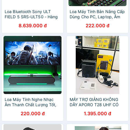
Loa Bluetooth Sony ULT
Loa Máy Tính Bản Nâng Cấp
FIELD 5 SRS-ULT50 - Hàng
Dùng Cho PC, Laptop, Âm
chính hãng
Thanh Chất Lượng Tốt -
8.639.000 đ
222.000 đ
Hàng Chính Hãng
Loa Máy Tính Nghe Nhạc
MÁY TRỢ GIẢNG KHÔNG
Âm Thanh Chất Lượng Tốt,
DÂY APORO T28 UHF CÓ
Kết Nối Có Dây, Dùng Cho
CHỐNG NƯỚC IP67 CÔNG
220.000 đ
1.395.000 đ
PC, Máy Tính Bàn, Laptop -
SUẤT LỚN HÀNG CHÍNH
Hàng Chính Hãng
HÃNG