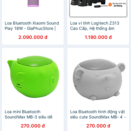
Loa Bluetooth Xiaomi Sound
Loa vi tính Logitech Z313
Play 18W - GiaPhucStore |
Cao Cấp, Hệ thống âm
Hàng Chính Hãng
thanh 2.1 - Hàng Chính hãng
2.090.000 đ
1.190.000 đ
Loa mini Bluetooth
Loa Bluetooth hình động vật
SoundMax MB-3 siêu dễ
siêu cute SoundMax MB- 4 -
thương âm thanh hay –
Hàng chính hãng
270.000 đ
270.000 đ
Hàng chính hãng