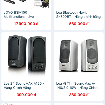
JOYO BSK-150
Loa Bluetooth Havit
Multifunctional Live
SK809BT - Hàng chính hãng
Streaming 150W Acoustic
17.900.000 đ
580.000 đ
Amplifier - Loa Amply cho
Guitar Acoustic - Hàng chính
hãng
Loa 2.1 SoundMAX A150 -
Loa Vi Tính SoundMax A-
Hàng Chính Hãng
140/2.0 10W - Hàng Chính
Hãng
390.000 đ
380.000 đ