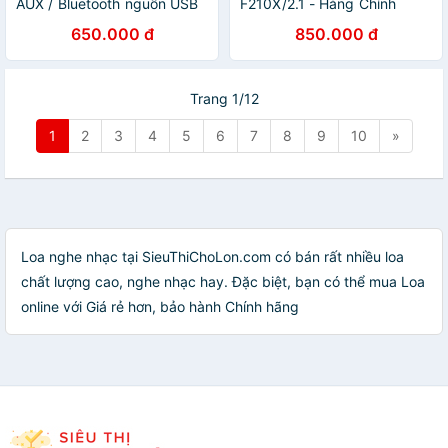
AUX / Bluetooth nguồn USB
F210X/2.1 - Hàng Chính
SOUNDMAX A-700 - Hàng
Hãng
650.000 đ
850.000 đ
chính hãng
Trang 1/12
1
2
3
4
5
6
7
8
9
10
»
Loa nghe nhạc tại SieuThiChoLon.com có bán rất nhiều loa
chất lượng cao, nghe nhạc hay. Đặc biệt, bạn có thể mua Loa
online với Giá rẻ hơn, bảo hành Chính hãng