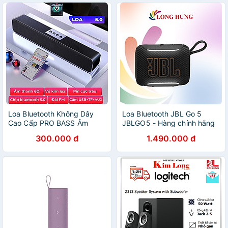
Loa Bluetooth Không Dây
Loa Bluetooth JBL Go 5
Cao Cấp PRO BASS Âm
JBLGO5 - Hàng chính hãng
Thanh Nghe Nhạc Siêu Đã
300.000 đ
1.490.000 đ
Tương Thích Điện Thoại Máy
Tính Laptop Tivi - Hàng
Chính Hãng