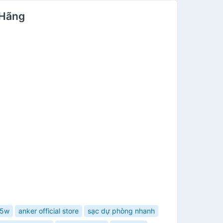
 Hãng
65w
anker official store
sạc dự phòng nhanh