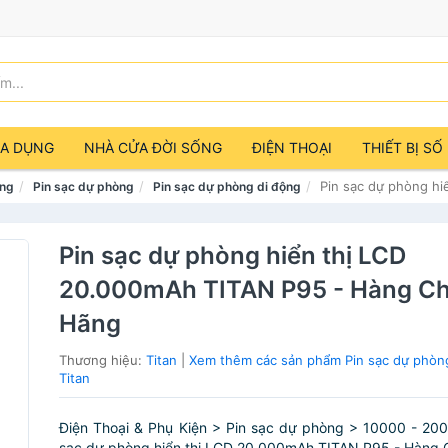
IA DỤNG
NHÀ CỬA ĐỜI SỐNG
ĐIỆN THOẠI
THIẾT BỊ SỐ
Pin sạc dự phòng h
ảng
Pin sạc dự phòng
Pin sạc dự phòng di động
Pin sạc dự phòng hiển thị LCD
20.000mAh TITAN P95 - Hàng Ch
Hãng
Thương hiệu:
Titan
|
Xem thêm các sản phẩm Pin sạc dự phòn
Titan
Điện Thoại & Phụ Kiện > Pin sạc dự phòng > 10000 - 20
sạc dự phòng hiển thị LCD 20.000mAh TITAN P95 - Hàng 