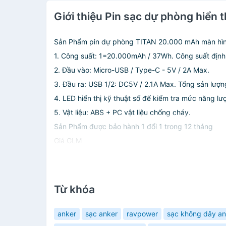
Giới thiệu Pin sạc dự phòng hiể
Sản Phẩm pin dự phòng TITAN 20.000 mAh màn hình 
1. Công suất: 1=20.000mAh / 37Wh. Công suất địn
2. Đầu vào: Micro-USB / Type-C - 5V / 2A Max.
3. Đầu ra: USB 1/2: DC5V / 2.1A Max. Tổng sản lượ
4. LED hiển thị kỹ thuật số để kiểm tra mức năng lượ
5. Vật liệu: ABS + PC vật liệu chống cháy.
Sản Phẩm được bảo hành 1 đổi 1 trong 12 tháng
Giá GLM
Từ khóa
anker
sạc anker
ravpower
sạc không dây an