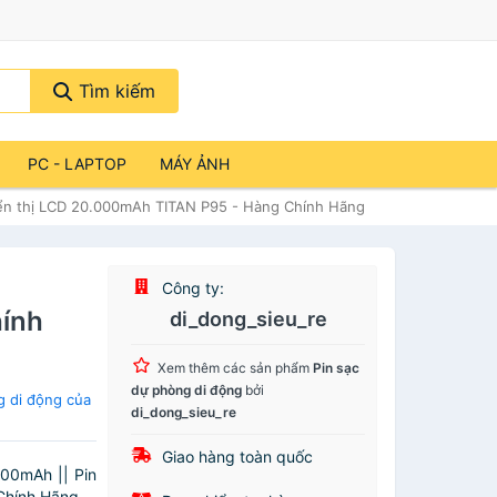
Tìm kiếm
PC - LAPTOP
MÁY ẢNH
iển thị LCD 20.000mAh TITAN P95 - Hàng Chính Hãng
Công ty:
ính
di_dong_sieu_re
Xem thêm các sản phẩm
Pin sạc
dự phòng di động
bởi
g di động của
di_dong_sieu_re
Giao hàng toàn quốc
000mAh || Pin
Chính Hãng