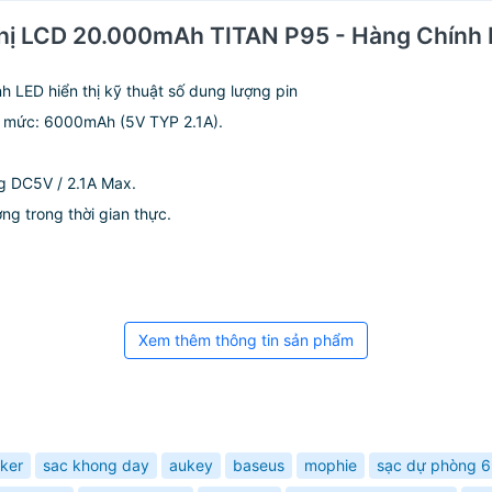
n thị LCD 20.000mAh TITAN P95 - Hàng Chính
LED hiển thị kỹ thuật số dung lượng pin
h mức: 6000mAh (5V TYP 2.1A).
ng DC5V / 2.1A Max.
ng trong thời gian thực.
Xem thêm thông tin sản phẩm
ker
sac khong day
aukey
baseus
mophie
sạc dự phòng 