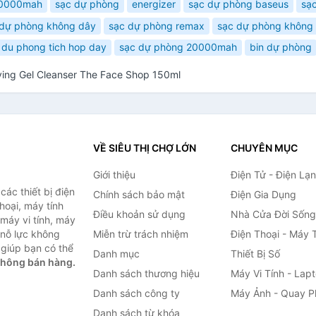
20000mah
sạc dự phòng
energizer
sạc dự phòng baseus
sạ
 dự phòng không dây
sạc dự phòng remax
sạc dự phòng khôn
 du phong tich hop day
sạc dự phòng 20000mah
bin dự phòng
fying Gel Cleanser The Face Shop 150ml
VỀ SIÊU THỊ CHỢ LỚN
CHUYÊN MỤC
Giới thiệu
Điện Tử - Điện Lạ
ác thiết bị điện
Chính sách bảo mật
Điện Gia Dụng
thoại, máy tính
Điều khoản sử dụng
Nhà Cửa Đời Sống
 máy vi tính, máy
 nỗ lực không
Miễn trừ trách nhiệm
Điện Thoại - Máy 
giúp bạn có thể
Danh mục
Thiết Bị Số
không bán hàng.
Danh sách thương hiệu
Máy Vi Tính - Lap
Danh sách công ty
Máy Ảnh - Quay P
Danh sách từ khóa