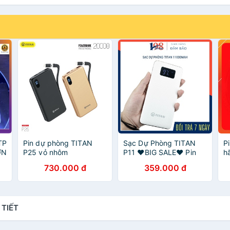
TP
Pin dự phòng TITAN
Sạc Dự Phòng TITAN
P
ƠN
P25 vỏ nhôm
P11 ❤️BIG SALE❤️ Pin
h
ng
20.000mah + kèm cáp
Dự Phòng Màn Hình Led
b
730.000 đ
359.000 đ
hàng chính hãng(Tặng
Sạc Nhanh 11.000mah
q
mã Freeship Extra toàn
Bảo hành chính hãng
quốc)
 TIẾT