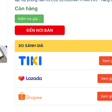
Còn hàng
Kiểm tra giá...
ĐẾN NƠI BÁN
SO SÁNH GIÁ
Xem g
Xem g
Xem g