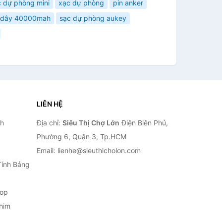
c dự phòng mini
xạc dự phòng
pin anker
g dây 40000mah
sạc dự phòng aukey
LIÊN HỆ
nh
Địa chỉ:
Siêu Thị Chợ Lớn
Điện Biên Phủ,
Phường 6, Quận 3, Tp.HCM
Email: lienhe@sieuthicholon.com
Tính Bảng
top
him