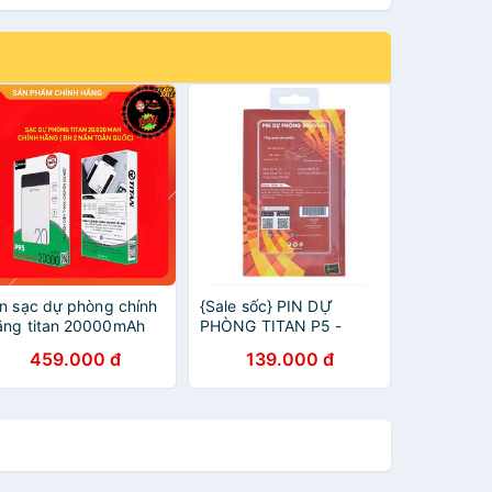
in sạc dự phòng chính
{Sale sốc} PIN DỰ
ãng titan 20000mAh
PHÒNG TITAN P5 -
ảo hành 2 năm toàn
GOLD {HÀNG CHÍNH
459.000 đ
139.000 đ
uốc
HÃNG/HÌNH THẬT}