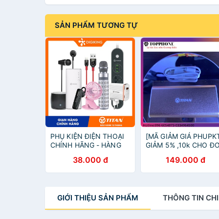
SẢN PHẨM TƯƠNG TỰ
PHỤ KIỆN ĐIỆN THOẠI
[MÃ GIẢM GIÁ PHUPK
CHÍNH HÃNG - HÀNG
GIẢM 5% ,10k CHO Đ
TRƯNG BÀY (Pin dự
100K] bin sạc dự phò
38.000 đ
149.000 đ
phòng / sạc cáp / tai
TITAN 5000Mah kim
nghe)
loại cao cấp
GIỚI THIỆU
SẢN PHẨM
THÔNG TIN
CHI