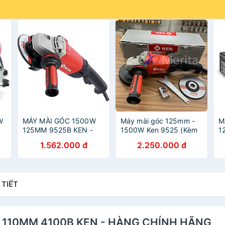
W
MÁY MÀI GÓC 1500W
Máy mài góc 125mm -
M
125MM 9525B KEN -
1500W Ken 9525 (Kèm
1
HÀNG CHÍNH HÃNG
chổi than + đá mài)
H
1.562.000 đ
2.250.000 đ
 TIẾT
W 110MM 4100B KEN - HÀNG CHÍNH HÃNG