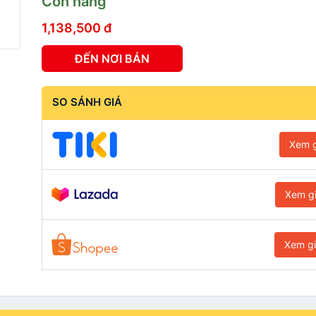
Còn hàng
1,138,500 đ
ĐẾN NƠI BÁN
SO SÁNH GIÁ
Xem g
Xem g
Xem g