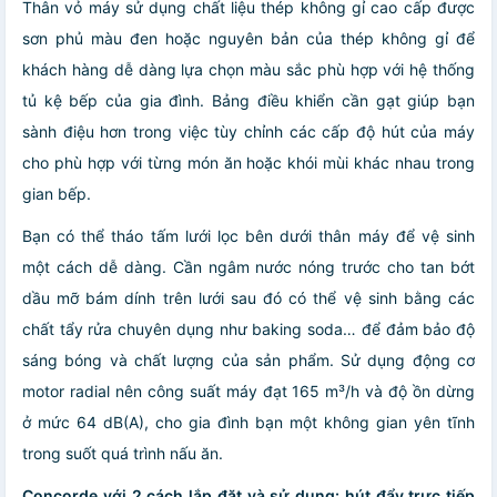
Thân vỏ máy sử dụng chất liệu thép không gỉ cao cấp được
sơn phủ màu đen hoặc nguyên bản của thép không gỉ để
khách hàng dễ dàng lựa chọn màu sắc phù hợp với hệ thống
tủ kệ bếp của gia đình. Bảng điều khiển cần gạt giúp bạn
sành điệu hơn trong việc tùy chỉnh các cấp độ hút của máy
cho phù hợp với từng món ăn hoặc khói mùi khác nhau trong
gian bếp.
Bạn có thể tháo tấm lưới lọc bên dưới thân máy để vệ sinh
một cách dễ dàng. Cần ngâm nước nóng trước cho tan bớt
dầu mỡ bám dính trên lưới sau đó có thể vệ sinh bằng các
chất tẩy rửa chuyên dụng như baking soda… để đảm bảo độ
sáng bóng và chất lượng của sản phẩm. Sử dụng động cơ
motor radial nên công suất máy đạt 165 m³/h và độ ồn dừng
ở mức 64 dB(A), cho gia đình bạn một không gian yên tĩnh
trong suốt quá trình nấu ăn.
Concorde với 2 cách lắp đặt và sử dụng: hút đẩy trực tiếp