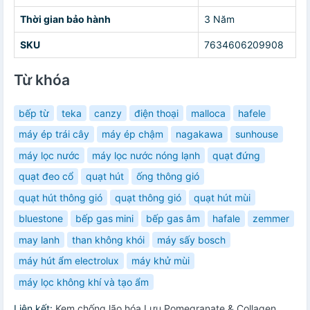
Thời gian bảo hành
3 Năm
SKU
7634606209908
Từ khóa
bếp từ
teka
canzy
điện thoại
malloca
hafele
máy ép trái cây
máy ép chậm
nagakawa
sunhouse
máy lọc nước
máy lọc nước nóng lạnh
quạt đứng
quạt đeo cổ
quạt hút
ống thông gió
quạt hút thông gió
quạt thông gió
quạt hút mùi
bluestone
bếp gas mini
bếp gas âm
hafale
zemmer
may lanh
than không khói
máy sấy bosch
máy hút ẩm electrolux
máy khử mùi
máy lọc không khí và tạo ẩm
Liên kết:
Kem chống lão hóa Lựu Pomegranate & Collagen