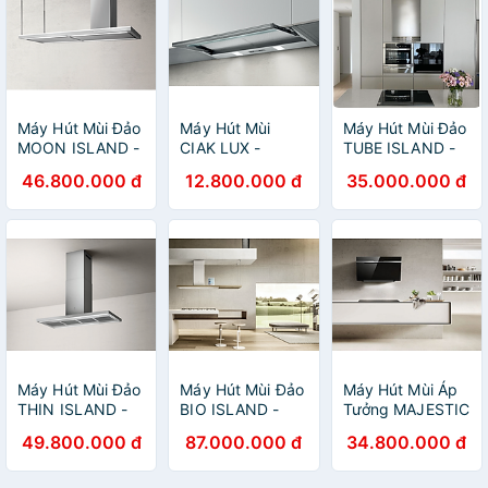
Máy Hút Mùi Đảo
Máy Hút Mùi
Máy Hút Mùi Đảo
MOON ISLAND -
CIAK LUX -
TUBE ISLAND -
ELICA Ý - Hàng
ELICA Ý - Hàng
ELICA Ý - Hàng
46.800.000 đ
12.800.000 đ
35.000.000 đ
Chính Hãng
Chính Hãng
Chính Hãng
Máy Hút Mùi Đảo
Máy Hút Mùi Đảo
Máy Hút Mùi Áp
THIN ISLAND -
BIO ISLAND -
Tưởng MAJESTIC
ELICA Ý - Hàng
ELICA Ý - Hàng
- ELICA Ý - Hàng
49.800.000 đ
87.000.000 đ
34.800.000 đ
Chính Hãng
Chính Hãng
Chính Hãng