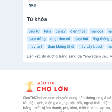
SKU
Từ khóa
bếp từ
teka
canzy
điện thoại
malloca
ha
quạt đứng
quạt đeo cổ
quạt hút
ống thông g
may lanh
than không khói
máy sấy bosch
má
Liên kết:
Bộ dưỡng trắng sáng da Yehwadam Jeju Ma
SieuThiChoLon.com chuyên cung cấp thông tin giá cả c
tử, điện lạnh, điện gia dụng, nội thất, ngoại thất, điện 
bảng, thiết bị âm thanh, phụ kiện, thiết bị đeo, laptop,