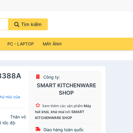
Tìm kiếm
PC - LAPTOP
MÁY ẢNH
V3388A
Công ty:
SMART KITCHENWARE
SHOP
hử mùi của
Xem thêm các sản phẩm
Máy
hút khói, khử mùi
bởi
SMART
m· Thân vỏ
KITCHENWARE SHOP
ơ 3 tốc độ·
Giao hàng toàn quốc