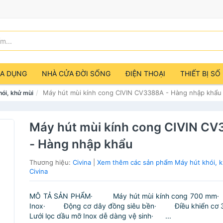
IA DỤNG
NHÀ CỬA ĐỜI SỐNG
ĐIỆN THOẠI
THIẾT BỊ SỐ
Máy hút mùi kính cong CIVIN CV3388A - Hàng nhập khẩu
hói, khử mùi
Máy hút mùi kính cong CIVIN C
- Hàng nhập khẩu
Thương hiệu:
Civina
|
Xem thêm các sản phẩm Máy hút khói, k
Civina
MÔ TẢ SẢN PHẨM· Máy hút mùi kính cong 700 m
Inox· Động cơ dây đồng siêu bền· Điều khiển c
Lưới lọc dầu mỡ Inox dễ dàng vệ sinh· ...