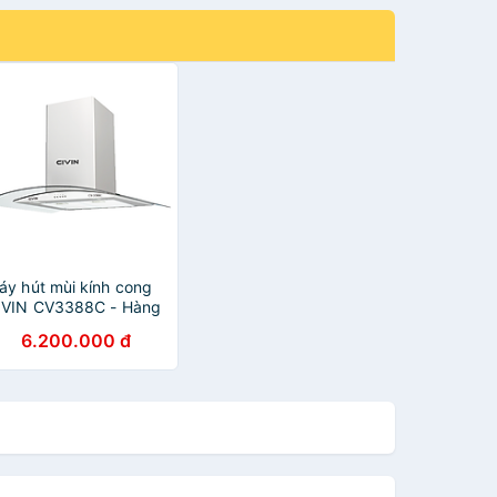
áy hút mùi kính cong
IVIN CV3388C - Hàng
hập khẩu
6.200.000 đ