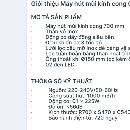
Giới thiệu Máy hút mùi kính con
MÔ TẢ SẢN PHẨM
· Máy hút mùi kính cong 700 mm
· Thân vỏ Inox
· Động cơ dây đồng siêu bền
· Điều khiển cơ 3 tốc độ
· Lưới lọc dầu mỡ Inox dễ dàng vệ s
· Lọc tuần hoàn bằng than hoạt tín
· Ống thoát khí Ø150 mm (có kèm ố
· 02 đèn LED
THÔNG SỐ KỸ THUẬT
· Nguồn: 220-240V/50-60Hz
· Công suất hút: 1000 m3/h
· Động cơ: 01 x 225W
· Độ ồn: <56dB
· Kích thước: R700 x S470 x C54
· Bảo hành điện tử: 720 ngày