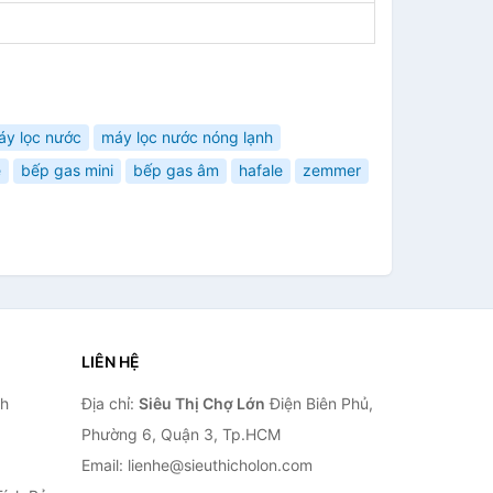
áy lọc nước
máy lọc nước nóng lạnh
e
bếp gas mini
bếp gas âm
hafale
zemmer
LIÊN HỆ
nh
Địa chỉ:
Siêu Thị Chợ Lớn
Điện Biên Phủ,
Phường 6, Quận 3, Tp.HCM
Email: lienhe@sieuthicholon.com