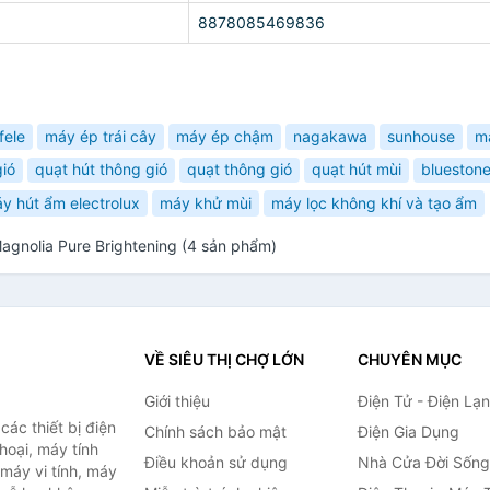
8878085469836
fele
máy ép trái cây
máy ép chậm
nagakawa
sunhouse
m
ió
quạt hút thông gió
quạt thông gió
quạt hút mùi
blueston
y hút ẩm electrolux
máy khử mùi
máy lọc không khí và tạo ẩm
gnolia Pure Brightening (4 sản phẩm)
VỀ SIÊU THỊ CHỢ LỚN
CHUYÊN MỤC
Giới thiệu
Điện Tử - Điện Lạ
ác thiết bị điện
Chính sách bảo mật
Điện Gia Dụng
thoại, máy tính
Điều khoản sử dụng
Nhà Cửa Đời Sống
 máy vi tính, máy