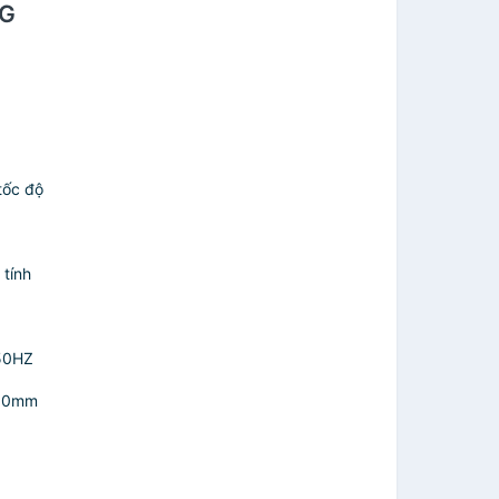
NG
ốc độ
tính
50HZ
50mm