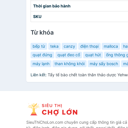
Thời gian bảo hành
SKU
Từ khóa
bếp từ
teka
canzy
điện thoại
malloca
ha
quạt đứng
quạt đeo cổ
quạt hút
ống thông g
máy lạnh
than không khói
máy sấy bosch
má
Liên kết:
Tẩy tế bào chết toàn thân thảo dược Yehw
SieuThiChoLon.com chuyên cung cấp thông tin giá cả c
tử, điện lạnh, điện gia dụng, nội thất, ngoại thất, điện 