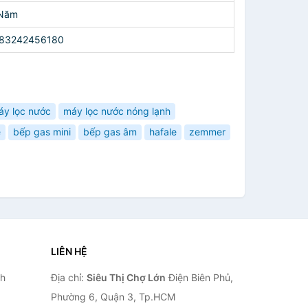
Năm
83242456180
áy lọc nước
máy lọc nước nóng lạnh
e
bếp gas mini
bếp gas âm
hafale
zemmer
LIÊN HỆ
nh
Địa chỉ:
Siêu Thị Chợ Lớn
Điện Biên Phủ,
Phường 6, Quận 3, Tp.HCM