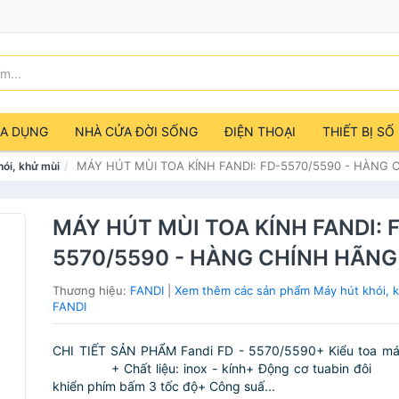
IA DỤNG
NHÀ CỬA ĐỜI SỐNG
ĐIỆN THOẠI
THIẾT BỊ SỐ
MÁY HÚT MÙI TOA KÍNH FANDI: FD-5570/5590 - HÀNG
hói, khử mùi
MÁY HÚT MÙI TOA KÍNH FANDI: 
5570/5590 - HÀNG CHÍNH HÃNG
Thương hiệu:
FANDI
|
Xem thêm các sản phẩm Máy hút khói, 
FANDI
CHI TIẾT SẢN PHẨM Fandi FD - 5570/5590+ Kiểu toa m
+ Chất liệu: inox - kính+ Động cơ tuabin 
khiển phím bấm 3 tốc độ+ Công suấ...