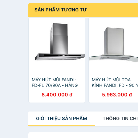
SẢN PHẨM TƯƠNG TỰ
MÁY HÚT MÙI FANDI:
MÁY HÚT MÙI TOA
FD-FL 70/90A - HÀNG
KÍNH FANDI: FD - 90 
CHÍNH HÃNG
- HÀNG CHÍNH HÃNG
8.400.000 đ
5.963.000 đ
GIỚI THIỆU
SẢN PHẨM
THÔNG TIN
CHI