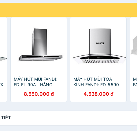
MÁY HÚT MÙI FANDI:
MÁY HÚT MÙI TOA
M
YK
FD-FL 90A - HÀNG
KÍNH FANDI: FD-5590 -
F
CHÍNH HÃNG
HÀNG CHÍNH HÃNG
-
8.550.000 đ
4.538.000 đ
 TIẾT