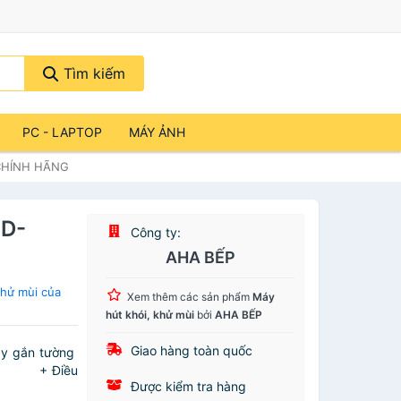
Tìm kiếm
PC - LAPTOP
MÁY ẢNH
 CHÍNH HÃNG
FD-
Công ty:
AHA BẾP
khử mùi của
Xem thêm các sản phẩm
Máy
hút khói, khử mùi
bởi
AHA BẾP
Giao hàng toàn quốc
áy gắn tường
đôi + Điều
Được kiểm tra hàng