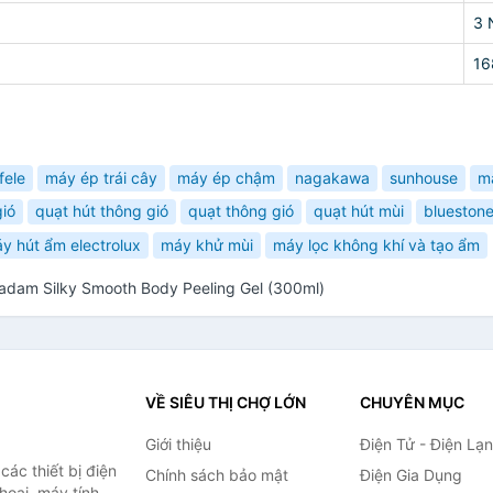
3 
16
fele
máy ép trái cây
máy ép chậm
nagakawa
sunhouse
m
ió
quạt hút thông gió
quạt thông gió
quạt hút mùi
blueston
y hút ẩm electrolux
máy khử mùi
máy lọc không khí và tạo ẩm
adam Silky Smooth Body Peeling Gel (300ml)
VỀ SIÊU THỊ CHỢ LỚN
CHUYÊN MỤC
Giới thiệu
Điện Tử - Điện Lạ
ác thiết bị điện
Chính sách bảo mật
Điện Gia Dụng
thoại, máy tính