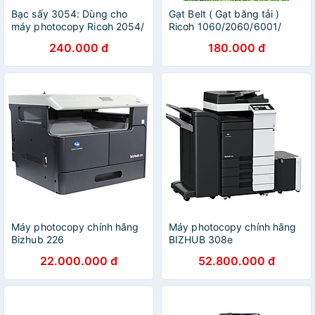
Bạc sấy 3054: Dùng cho
Gạt Belt ( Gạt băng tải )
máy photocopy Ricoh 2054/
Ricoh 1060/2060/6001/
2055/ 3054/ 3055/ 4054/
7500/8001/9002
240.000 đ
180.000 đ
4055/ 5054/ 5055/ 6054/
6055 ( HA - Hàng nhập
khẩu )
Máy photocopy chính hãng
Máy photocopy chính hãng
Bizhub 226
BIZHUB 308e
22.000.000 đ
52.800.000 đ