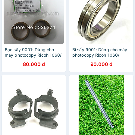
Bạc sấy 9001: Dùng cho
Bi sấy 9001: Dùng cho máy
máy photocopy Ricoh 1060/
photocopy Ricoh 1060/
1075/ 9001/ 9002/ 9003 (
1075/ 9001/ 9002/ 9003 (
80.000 đ
90.000 đ
HA - Hàng nhập khẩu )
HA - Hàng nhập khẩu )