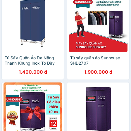
Tủ Sấy Quần Áo Đa Năng
Tủ sấy quần áo Sunhouse
Thanh Khung Inox To Dày
SHD2707
Saiko CD-1800 (1800W) -
1.400.000 đ
1.900.000 đ
Màu Ngẫu Nhiên - Hàng
Chính Hãng