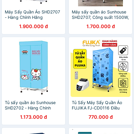
Máy Sấy Quần Áo SHD2707
Máy sấy quần áo Sunhouse
- Hàng Chính Hãng
SHD2707, Công suất 1500W,
Điều khiển cảm ứng, Có điều
1.900.000 đ
1.700.000 đ
khiển từ xa, Có chế độ O3
khử mùi, diệt khuẩn, Hàng
chính hãng - Bảo hành 12
tháng
Tủ sấy quần áo Sunhouse
Tủ Sấy Máy Sấy Quần Áo
SHD2702 - Hàng Chính
FUJIKA FJ-CD0116 Điều
Hãng
Khiển Từ Xa Công Suất
1.173.000 đ
770.000 đ
1600W - Hàng Chính Hãng