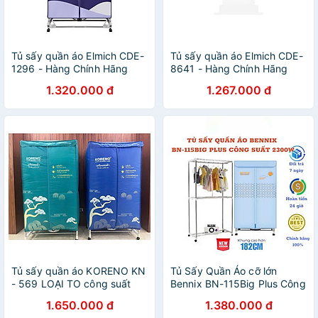
Tủ sấy quần áo Elmich CDE-
Tủ sấy quần áo Elmich CDE-
1296 - Hàng Chính Hãng
8641 - Hàng Chính Hãng
1.320.000 đ
1.267.000 đ
Tủ sấy quần áo KORENO KN
Tủ Sấy Quần Áo cỡ lớn
- 569 LOẠI TO công suất
Bennix BN-115Big Plus Công
2400W Máy sấy quần áo
Suất 2300W Bảo Hành 18
1.650.000 đ
1.380.000 đ
hẹn giờ thông minh, sử dụng
Tháng Hàng Chính Hãng