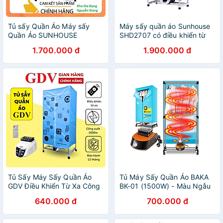
Tủ sấy Quần Áo Máy sấy
Máy sấy quần áo Sunhouse
Quần Áo SUNHOUSE
SHD2707 có điều khiển từ
SHD2707, Có điều khiển từ
xa, đèn UV diệt khuẩn, sấy
1.700.000 đ
1.900.000 đ
xa , Khử mùi , BH 12 tháng
15kg quần áo - Hàng chính
Hàng Chính Hãng
hãng
Tủ Sấy Máy Sấy Quần Áo
Tủ Máy Sấy Quần Áo BAKA
GDV Điều Khiển Từ Xa Công
BK-01 (1500W) - Màu Ngẫu
Suất 1600W - Màu Ngẫu
Nhiên - Hàng Chính Hãng
640.000 đ
700.000 đ
Nhiên - Hàng Chính Hãng