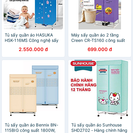
Tủ sấy quần áo HASUKA
Máy sấy quần áo 2 tầng
HSK-116MS Công nghệ sấy
Creen CR-TS160 công suất
cộng hưởng nhiệt PTC tăng
1500W, khối lượng sấy
2.550.000 đ
699.000 đ
khả năng bảo vệ quần áo
20kg, sấy khô tĩnh học -
(BH 12 tháng) - HÀNG
Hàng chính hãng
CHÍNH HÃNG
Tủ sấy quần áo Bennix BN-
Tủ sấy quần áo Sunhouse
115BIG công suất 1800W,
SHD2702 - Hàng chính hãng