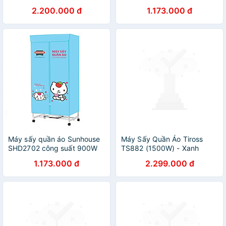
công nghệ Thái Lan, máy
2.200.000 đ
1.173.000 đ
sấy quần áo công suất lớn,
25kg sấy quần áo/ lần -
Hàng chính hãng
Máy sấy quần áo Sunhouse
Máy Sấy Quần Áo Tiross
SHD2702 công suất 900W
TS882 (1500W) - Xanh
sấy 10kg quần áo - Hàng
Dương - Hàng chính hãng
1.173.000 đ
2.299.000 đ
chính hãng