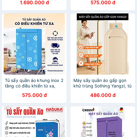
1.690.000 đ
575.000 đ
Khử Trùng Khử Khuẩn, 2 Chế
Độ, Tiết Kiệm Không Gian
Hàng Chính Hãng
Tủ sấy quần áo khung inox 2
Máy sấy quần áo gấp gọn
tầng có điều khiển từ xa,
khử trùng Sothing Yangzi, tủ
sấy quần áo nhanh khô có
sấy quần áo công nghệ sấy
575.000 đ
486.000 đ
Bảo hành 12 tháng - Hàng
3D, 2 chế độ sấy- Hàng
chính hãng
chính hãng