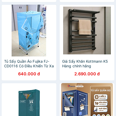
công nghệ sấy PTC Hàng
chính hãng
Tủ Sấy Quần Áo Fujika FJ-
Giá Sấy Khăn Kottmann K5
CD0116 Có Điều Khiển Từ Xa
Hàng chính hãng
Diệt Khuẩn Chống Mốc Tiết
640.000 đ
2.690.000 đ
Kiệm Điện Năng Công Suất