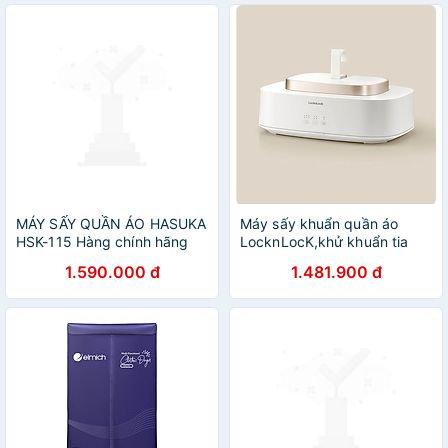
MÁY SẤY QUẦN ÁO HASUKA
Máy sấy khuẩn quần áo
HSK-115 Hàng chính hãng
LocknLocK,khử khuẩn tia
UV,công nghệ sưởi PTC -
1.590.000 đ
1.481.900 đ
END112IVY - Hàng chính
hãng