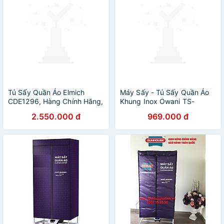
Tủ Sấy Quần Áo Elmich
Máy Sấy - Tủ Sấy Quần Áo
CDE1296, Hàng Chính Hãng,
Khung Inox Owani TS-
Chịu Tải 25kg, Thiết Kế 2
OW001 - Màu Ngẫu Nhiên -
2.550.000 đ
969.000 đ
Tầng - JoyMall
Hàng Chính Hãng