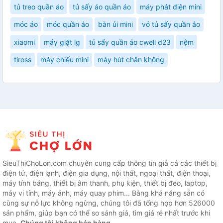
tủ treo quần áo
tủ sấy áo quần áo
máy phát điện mini
móc áo
móc quần áo
bàn ủi mini
vỏ tủ sấy quần áo
xiaomi
máy giặt lg
tủ sấy quần áo cwell d23
nệm
tiross
máy chiếu mini
máy hút chân không
SieuThiChoLon.com chuyên cung cấp thông tin giá cả các thiết bị
điện tử, điện lạnh, điện gia dụng, nội thất, ngoại thất, điện thoại,
máy tính bảng, thiết bị âm thanh, phụ kiện, thiết bị đeo, laptop,
máy vi tính, máy ảnh, máy quay phim... Bằng khả năng sẵn có
cùng sự nỗ lực không ngừng, chúng tôi đã tổng hợp hơn 526000
sản phẩm, giúp bạn có thể so sánh giá, tìm giá rẻ nhất trước khi
mua.
Chúng tôi không bán hàng.