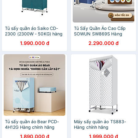
Tủ sấy quần áo Saiko CD-
Tủ Sấy Quần Áo Cao Cấp
2300 (2300W - 50KG) hàng
SOWUN SW869S Hàng
chính hãng
Chính Hãng, Cảm Ứng 1
1.990.000 đ
2.290.000 đ
Chạm, Công Nghệ Ion Âm
Khử Khuẩn Và Sấy Tối Đa
30kg Quần Áo
Tủ sấy quần áo Bear PCD-
Máy sấy quần áo TS883-
4H12G Hàng chính hãng
Hàng chính hãng
1.890.000 đ
1.999.000 đ