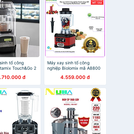
sinh tố công
Máy xay sinh tố công
itamix Touch&Go 2
nghiệp Biolomix mã A8800
Station | Hàng
Công suất 3HP, 2200W-
.710.000 đ
4.559.000 đ
ng
Dung tích 2Lít - Hàng nhập
khẩu chính hãng