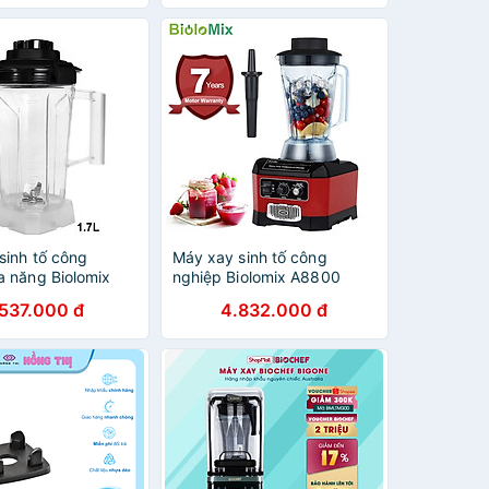
sinh tố công
Máy xay sinh tố công
a năng Biolomix
nghiệp Biolomix A8800
ông suất 2200W,
3HP, 2200W, 2Lít - Hàng
.537.000 đ
4.832.000 đ
h 2Lít - Hàng Nhập
Nhập Khẩu