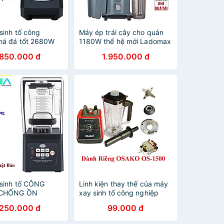
sinh tố công
Máy ép trái cây cho quán
há đá tốt 2680W
1180W thế hệ mới Ladomax
cối nhựa kháng
HA-967 có chế độ vệ sinh
.850.000 đ
1.950.000 đ
 dùng cho quán sinh
lưới, ép kiệt bã-Hàng chính
hàng-Hàng chính
hãng
sinh tố CÔNG
Linh kiện thay thế của máy
-CHỐNG ỒN
xay sinh tố công nghiệp
 2680W, moto
osako OS-1500, công suất
.250.000 đ
99.000 đ
chế độ an toàn, có
1500W, chọn phân loại, cối
Hàng chính hãng
màu ngẫu nhiên-Hàng chính