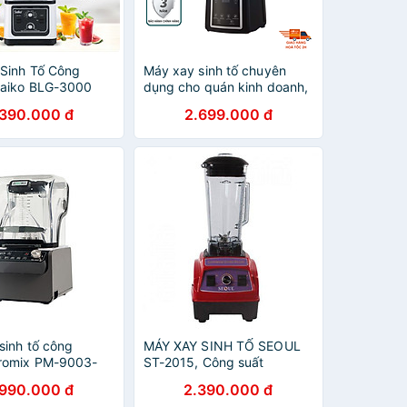
Sinh Tố Công
Máy xay sinh tố chuyên
Saiko BLG-3000
dụng cho quán kinh doanh,
nh hãng
pha chế Mitomo KJ2200
.390.000 đ
2.699.000 đ
chóng ồn hàng chính hãng
sinh tố công
MÁY XAY SINH TỐ SEOUL
romix PM-9003-
ST-2015, Công suất
nh hãng
1500W, Hàng Chính Hãng
.990.000 đ
2.390.000 đ