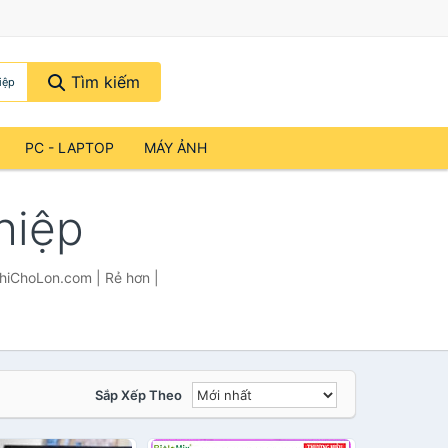
Tìm kiếm
iệp
PC - LAPTOP
MÁY ẢNH
hiệp
ThiChoLon.com | Rẻ hơn |
Sắp Xếp Theo