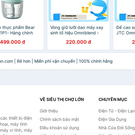
y thực phẩm Bear
Vòng giữ lưỡi dao máy xay
Đế cao s
1P1- Hàng chính
sinh tố hiệu Omniblend -
JTC Omni
HÀNG NHẬP KHẨU
Nhập Kh
499.000 đ
220.000 đ
2
on.com | Rẻ hơn | Miễn phí vận chuyển | 100% chính hãng
VỀ SIÊU THỊ CHỢ LỚN
CHUYÊN MỤC
Giới thiệu
Điện Tử - Điện Lạ
ác thiết bị điện
Chính sách bảo mật
Điện Gia Dụng
thoại, máy tính
Điều khoản sử dụng
Nhà Cửa Đời Sống
 máy vi tính, máy