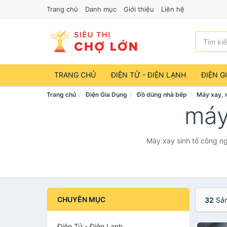
Trang chủ
Danh mục
Giới thiệu
Liên hệ
TRANG CHỦ
ĐIỆN TỬ - ĐIỆN LẠNH
ĐIỆN G
Trang chủ
Điện Gia Dụng
Đồ dùng nhà bếp
Máy xay, 
máy
Máy xay sinh tố công ng
CHUYÊN MỤC
32
Sản
Điện Tử - Điện Lạnh