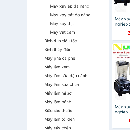
Máy xay ép đa năng
Máy xay cắt đa năng
Máy xay
Máy xay thịt
nghiệp
chống ru
Máy vắt cam
kiệm đi
tản nhiệ
Bình đun siêu tốc
xay rau
Bình thủy điện
tố...có 
Hàng ch
Máy pha cà phê
Máy làm kem
Máy làm sữa đậu nành
Máy làm sữa chua
Máy làm mì sợi
Máy làm bánh
Máy xay
Siêu sắc thuốc
nghiệp
HA-9112
Máy làm tỏi đen
sinh tố
chính h
Máy sấy chén