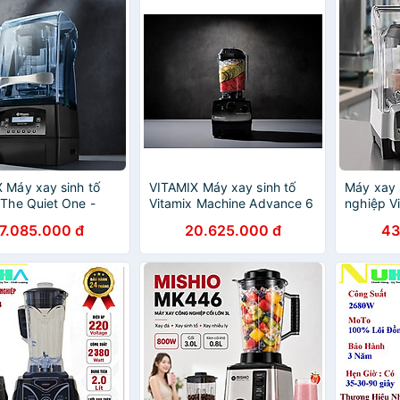
 Máy xay sinh tố
VITAMIX Máy xay sinh tố
Máy xay 
 The Quiet One -
Vitamix Machine Advance 6
nghiệp V
ính hãng
Speed - Hàng chính hãng
Blending 
7.085.000 đ
20.625.000 đ
43
chính hã