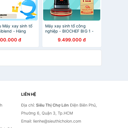
u Máy xay sinh tố
Máy xay sinh tố công
blend - Hàng
nghiệp - BIOCHEF BIG 1 -
ẩu
Công suất 2500W - Hàng
00.000 đ
9.499.000 đ
chính hãng
LIÊN HỆ
nh
Địa chỉ:
Siêu Thị Chợ Lớn
Điện Biên Phủ,
Phường 6, Quận 3, Tp.HCM
Email: lienhe@sieuthicholon.com