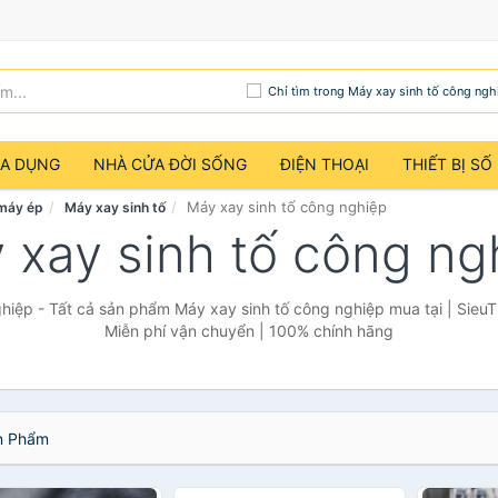
Chỉ tìm trong Máy xay sinh tố công ngh
IA DỤNG
NHÀ CỬA ĐỜI SỐNG
ĐIỆN THOẠI
THIẾT BỊ SỐ
Máy xay sinh tố công nghiệp
máy ép
Máy xay sinh tố
 xay sinh tố công ng
hiệp - Tất cả sản phẩm Máy xay sinh tố công nghiệp mua tại | Sieu
Miễn phí vận chuyển | 100% chính hãng
 Phẩm