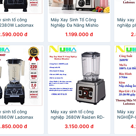
 sinh tố công
Máy Xay Sinh Tố Công
Máy xay 
 2380W Ladomax
Nghiệp Đa Năng Mishio
nghiệp p
ng ồn, inverter tiết
MK446 (3.0L) - Công Suất
Ladomax 
2.590.000 đ
1.199.000 đ
2
ện, chân đế nhôm
800W - hàng chính hãng
vỡ 1.8L,
t tốt, moto lõi đồng,
tố, cửa 
 má, xay đá, sinh
hãng
linh kiện thay thế -
ính hãng
 sinh tố công
Máy xay sinh tố công
Máy xay 
 1860W Ladomax
nghiệp 2680W Raiden RD-
NGHIỆP
 xay đá, rau má,
628, cối 3L xay đá, rau má,
Ladomax
1.850.000 đ
3.150.000 đ
4
 chuyên quán - Hàng
gia vị, muối ớt, nước sốt -
đồng, 2 
ãng
Hàng chính hãng
hẹn giờ-