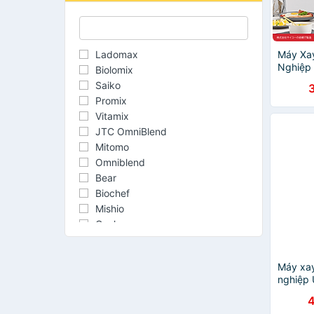
Ladomax
Máy Xay
Nghiệp
Biolomix
PRO (2
Saiko
hãng
Promix
Vitamix
JTC OmniBlend
Mitomo
Omniblend
Bear
Biochef
Mishio
Osako
Raiden
Seoul
Máy xay
Uniblend
nghiệp 
- Hàng 