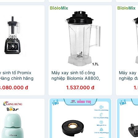
 sinh tố Promix
Máy xay sinh tố công
Máy xay 
Hàng chính hãng
nghiệp Biolomix A8800,
nghiệp đ
3HP, công suất 2200W,
A8800 c
3.080.000 đ
1.537.000 đ
1
2Lít, bảo hành động cơ lên
dung tíc
tới 7 năm - Hàng chính
Khẩu
hãng