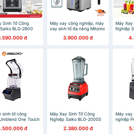
 Sinh Tố Công
Máy xay công nghiệp, máy
Máy Xay 
 Saiko BLG-2800
xay sinh tố đa năng Mitomo
Nghiệp 
600W) Hàng chính
KD-1800, chuyên dụng cho
Hàng chí
3.590.000 đ
3.900.000 đ
4
kinh doanh - BH 3 năm
hàng chính hãng
 sinh tố công
Máy Xay Sinh Tố Công
Máy xay 
Uniblend One Touch
Nghiệp Saiko BLG-2000S
nghiệp P
chính hãng
2000W - 2L Hàng chính
Hàng chí
4.500.000 đ
2.380.000 đ
5
hãng