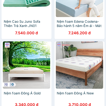
Nệm Cao Su Juno Sofa
Nệm foam Edena Coolena-
Thiên Trà Xanh JN01
Bảo hành 5 năm-Êm ái - Mát
Lạnh
7.540.000 đ
7.246.200 đ
Nệm foam Đông Á Gold
Nệm foam Đông Á New
3.340.000 đ
3.710.000 đ