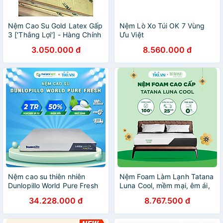
Nệm Cao Su Gold Latex Gấp
Nệm Lò Xo Túi OK 7 Vùng
3 ['Thắng Lợi'] - Hàng Chính
Ưu Việt
Hãng -Bảo Hành 15 Năm
3.050.000 đ
8.560.000 đ
Nệm cao su thiên nhiên
Nệm Foam Làm Lạnh Tatana
Dunlopillo World Pure Fresh
Luna Cool, mềm mại, êm ái,
20cm
điều hòa thân nhiệt
34.228.000 đ
8.767.500 đ