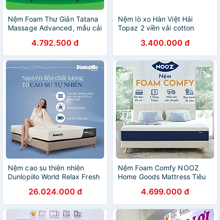
Nệm Foam Thư Giản Tatana
Nệm lò xo Hàn Việt Hải
Massage Advanced, mẫu cải
Topaz 2 viền vải cotton
tiến và nâng cấp
4.792.500 đ
3.400.000 đ
Nệm cao su thiên nhiên
Nệm Foam Comfy NOOZ
Dunlopillo World Relax Fresh
Home Goods Mattress Tiêu
10cm
Chuẩn CertiPUR-US Ruột
26.024.000 đ
4.699.000 đ
Đệm Cao Su Non Hỗ Trợ
Nâng Đỡ Vỏ Đệm Tencel