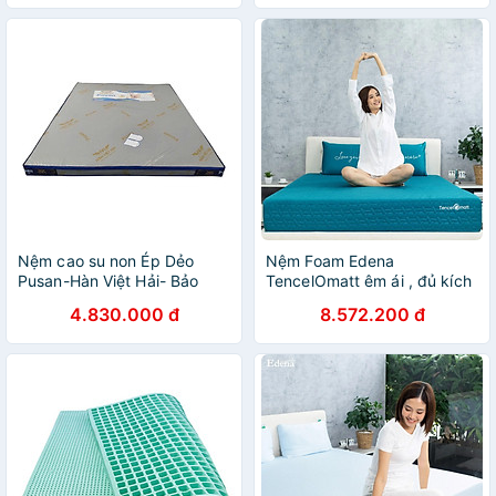
Nệm cao su non Ép Dẻo
Nệm Foam Edena
Pusan-Hàn Việt Hải- Bảo
TencelOmatt êm ái , đủ kích
hành 8 năm
thước -Độ cao 22cm
4.830.000 đ
8.572.200 đ