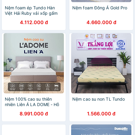
Nệm foam ép Tundo Hàn
Nệm foam Đông Á Gold Pro
Việt Hải Ruby vải xốp gấm
hoặc 4D
4.112.000 đ
4.660.000 đ
Nệm 100% cao su thiên
Nệm cao su non TL Tundo
nhiên Liên Á LA DOME - Hỗ
trợ cột sống - tốt cho lưng-
8.991.000 đ
1.566.000 đ
nâng niu giấc ngủ- Bảo hành
12 năm