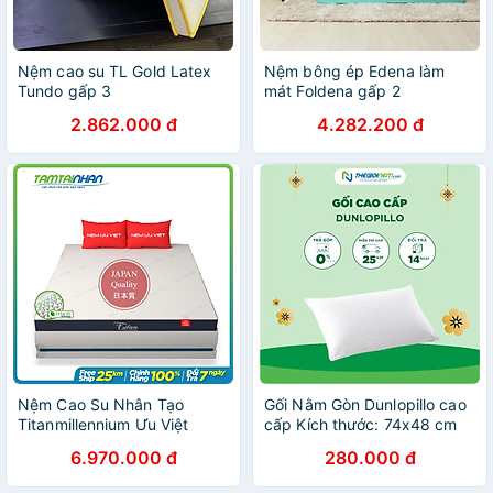
Nệm cao su TL Gold Latex
Nệm bông ép Edena làm
Tundo gấp 3
mát Foldena gấp 2
2.862.000 đ
4.282.200 đ
Nệm Cao Su Nhân Tạo
Gối Nằm Gòn Dunlopillo cao
Titanmillennium Ưu Việt
cấp Kích thước: 74x48 cm
Chính Hãng
6.970.000 đ
280.000 đ