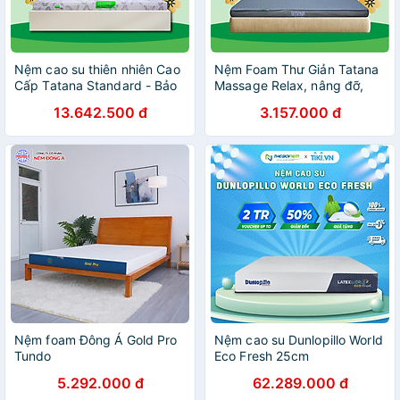
Nệm cao su thiên nhiên Cao
Nệm Foam Thư Giản Tatana
Cấp Tatana Standard - Bảo
Massage Relax, nâng đỡ,
hành 10 năm
thoái khí (dày 10cm)
13.642.500 đ
3.157.000 đ
Nệm foam Đông Á Gold Pro
Nệm cao su Dunlopillo World
Tundo
Eco Fresh 25cm
5.292.000 đ
62.289.000 đ