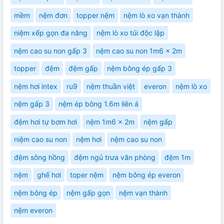
mềm
nệm đơn
topper nệm
nệm lò xo vạn thành
niệm xếp gọn đa năng
nệm lò xo túi độc lập
nệm cao su non gấp 3
nệm cao su non 1m6 x 2m
topper
đệm
đệm gấp
nệm bông ép gấp 3
nệm hơi intex
ru9
nệm thuần việt
everon
nệm lò xo
nệm gấp 3
nệm ép bông 1.6m liên á
đệm hơi tự bơm hơi
nệm 1m6 x 2m
nệm gấp
niệm cao su non
nệm hơi
nệm cao su non
đệm sông hồng
đệm ngủ trưa văn phòng
đệm 1m
nệm
ghế hơi
toper nệm
nệm bông ép everon
nệm bông ép
nệm gấp gọn
nệm vạn thành
nệm everon