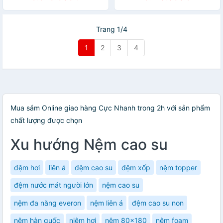
Trang 1/4
1
2
3
4
Mua sắm Online giao hàng Cực Nhanh trong 2h với sản phẩm
chất lượng được chọn
Xu hướng Nệm cao su
đệm hơi
liên á
đệm cao su
đệm xốp
nệm topper
đệm nước mát người lớn
nệm cao su
nệm đa năng everon
nệm liên á
đệm cao su non
nệm hàn quốc
niệm hơi
nệm 80x180
nệm foam