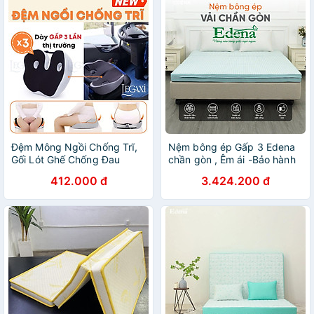
Đệm Mông Ngồi Chống Trĩ,
Nệm bông ép Gấp 3 Edena
Gối Lót Ghế Chống Đau
chần gòn , Êm ái -Bảo hành
Xương Cụt Thần Kinh Tọa
5 năm
412.000 đ
3.424.200 đ
Thâm Mông Mụn Mông Xe
Hơi Legaxi