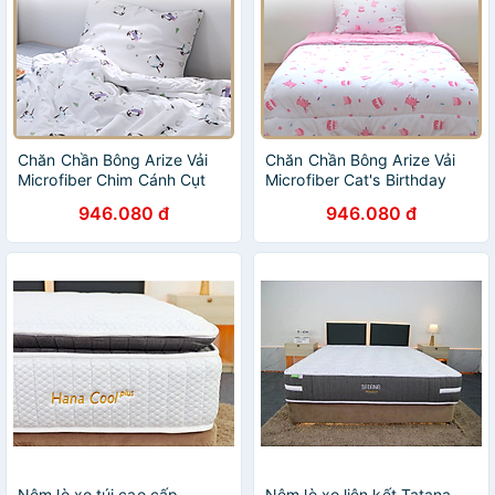
Chăn Chần Bông Arize Vải
Chăn Chần Bông Arize Vải
Microfiber Chim Cánh Cụt
Microfiber Cat's Birthday
Penguin 1.5x2m
1.5x2m
946.080 đ
946.080 đ
Nệm lò xo túi cao cấp
Nệm lò xo liên kết Tatana