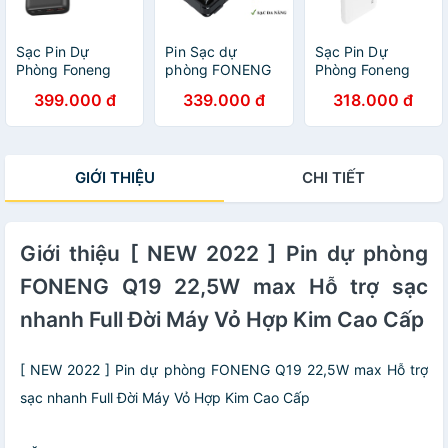
Sạc Pin Dự
Pin Sạc dự
Sạc Pin Dự
Phòng Foneng
phòng FONENG
Phòng Foneng
20.000mAh P52-
Q21 10000mAh
10.000mAh P51-
399.000 đ
339.000 đ
318.000 đ
Sạc Nhanh PD
18W Kèm 3 Dây
Sạc Nhanh PD
22.5W - Chính
sạc Siêu Bền,
22.5W - Chính
hãng Bảo Hành
Cáp sạc cổng
hãng Bảo Hành
12 Tháng
USB , bảo hành 1
12 Tháng
GIỚI THIỆU
CHI TIẾT
năm
Giới thiệu [ NEW 2022 ] Pin dự phòng
FONENG Q19 22,5W max Hỗ trợ sạc
nhanh Full Đời Máy Vỏ Hợp Kim Cao Cấp
[ NEW 2022 ] Pin dự phòng FONENG Q19 22,5W max Hỗ trợ
sạc nhanh Full Đời Máy Vỏ Hợp Kim Cao Cấp