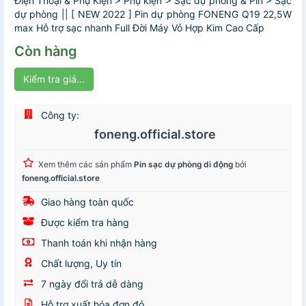
Điện Thoại & Phụ Kiện > Phụ kiện > Sạc dự phòng & Pin > Sạc
dự phòng || [ NEW 2022 ] Pin dự phòng FONENG Q19 22,5W
max Hỗ trợ sạc nhanh Full Đời Máy Vỏ Hợp Kim Cao Cấp
Còn hàng
Kiểm tra giá...
Công ty:
foneng.official.store
Xem thêm các sản phẩm
Pin sạc dự phòng di động
bởi
foneng.official.store
Giao hàng toàn quốc
Được kiểm tra hàng
Thanh toán khi nhận hàng
Chất lượng, Uy tín
7 ngày đổi trả dễ dàng
Hỗ trợ xuất hóa đơn đỏ