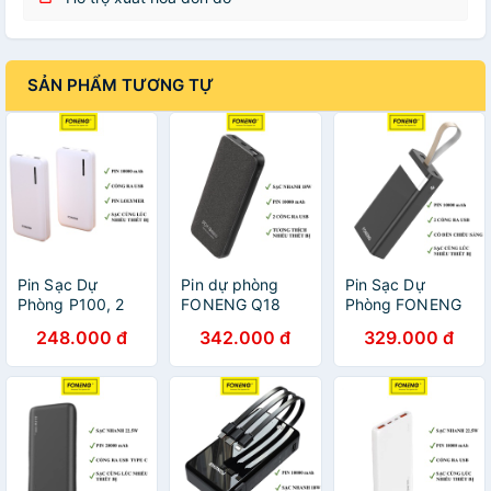
SẢN PHẨM TƯƠNG TỰ
Pin Sạc Dự
Pin dự phòng
Pin Sạc Dự
Phòng P100, 2
FONENG Q18
Phòng FONENG
Cổng USB Tiện
Sạc nhanh PD +
dung lượng
248.000 đ
342.000 đ
329.000 đ
Lợi, Cao Cấp,
QC 3.0
10000mAh 2
Chính Hãng,
10000mAh 18W
Cổng USB và
Dung Lượng Thật
bọc vải Sang
Type-C có đèn
10.000 mAh
Trọng Cá Tính
LED Chiếu sáng