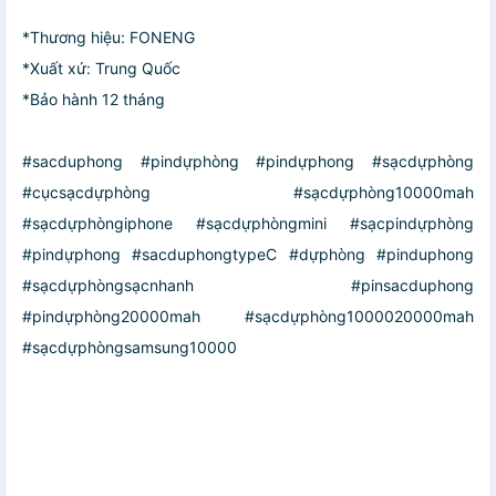
*Thương hiệu: FONENG
*Xuất xứ: Trung Quốc
*Bảo hành 12 tháng
#sacduphong #pindựphòng #pindựphong #sạcdựphòng
#cụcsạcdựphòng #sạcdựphòng10000mah
#sạcdựphòngiphone #sạcdựphòngmini #sạcpindựphòng
#pindựphong #sacduphongtypeC #dựphòng #pinduphong
#sạcdựphòngsạcnhanh #pinsacduphong
#pindựphòng20000mah #sạcdựphòng1000020000mah
#sạcdựphòngsamsung10000