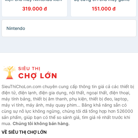
thước 26x13x8cm màu Đen
Nintendo (2 miếng/hộp)
319.000 đ
151.000 đ
ACC50275LP145 Hàng
Ugreen ACC50728LP153
chính hãng
Hàng chính hãng
Nintendo
SieuThiChoLon.com chuyên cung cấp thông tin giá cả các thiết bị
điện tử, điện lạnh, điện gia dụng, nội thất, ngoại thất, điện thoại,
máy tính bảng, thiết bị âm thanh, phụ kiện, thiết bị đeo, laptop,
máy vi tính, máy ảnh, máy quay phim... Bằng khả năng sẵn có
cùng sự nỗ lực không ngừng, chúng tôi đã tổng hợp hơn 526000
sản phẩm, giúp bạn có thể so sánh giá, tìm giá rẻ nhất trước khi
mua.
Chúng tôi không bán hàng.
VỀ SIÊU THỊ CHỢ LỚN