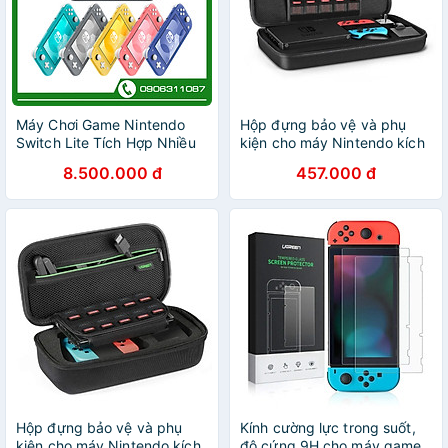
Máy Chơi Game Nintendo
Hộp đựng bảo vệ và phụ
Switch Lite Tích Hợp Nhiều
kiện cho máy Nintendo kích
Game - Hàng Nhập Khẩu
thước 405*75*186mm màu
8.500.000 đ
457.000 đ
Đen ACC50276LP145 Hàng
chính hãng
Hộp đựng bảo vệ và phụ
Kính cường lực trong suốt,
kiện cho máy Nintendo kích
độ cứng 9H cho máy game