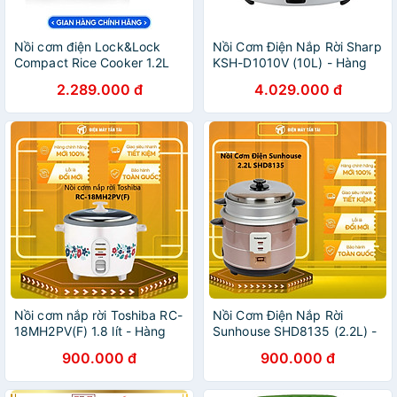
Nồi cơm điện Lock&Lock
Nồi Cơm Điện Nắp Rời Sharp
Compact Rice Cooker 1.2L
KSH-D1010V (10L) - Hàng
EJR346BLK - Hàng chính
chính hãng
2.289.000 đ
4.029.000 đ
hãng có 5 chế độ nấu, dây
điện tháo rời - JoyMall
Nồi cơm nắp rời Toshiba RC-
Nồi Cơm Điện Nắp Rời
18MH2PV(F) 1.8 lít - Hàng
Sunhouse SHD8135 (2.2L) -
chính hãng( Chỉ giao HCM)
Hàng chính hãng
900.000 đ
900.000 đ