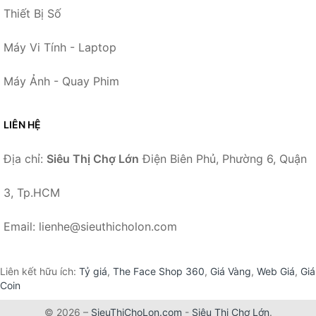
Thiết Bị Số
Máy Vi Tính - Laptop
Máy Ảnh - Quay Phim
LIÊN HỆ
Địa chỉ:
Siêu Thị Chợ Lớn
Điện Biên Phủ, Phường 6, Quận
3, Tp.HCM
Email: lienhe@sieuthicholon.com
Liên kết hữu ích:
Tỷ giá
,
The Face Shop 360
,
Giá Vàng
,
Web Giá
,
Giá
Coin
© 2026 –
SieuThiChoLon.com
-
Siêu Thị Chợ Lớn
.