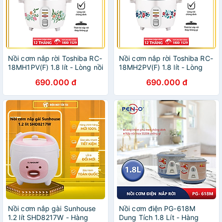
Nồi cơm nắp rời Toshiba RC-
Nồi cơm nắp rời Toshiba RC-
18MH1PV(F) 1.8 lít - Lòng nồi
18MH2PV(F) 1.8 lít - Lòng
hợp kim nhôm chống dính -
nồi hợp kim nhôm chống
690.000 đ
690.000 đ
Hàng chính hãng, Bảo hành
dính - Hàng chính hãng -
12 tháng
Bảo hành 12 tháng
Nồi cơm nắp gài Sunhouse
Nồi cơm điện PG-618M
1.2 lít SHD8217W - Hàng
Dung Tích 1.8 Lít - Hàng