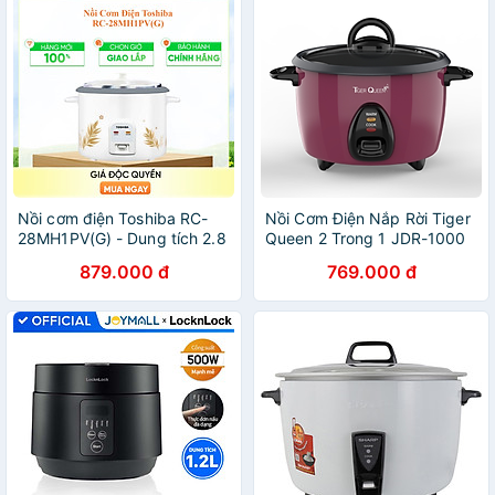
Nồi cơm điện Toshiba RC-
Nồi Cơm Điện Nắp Rời Tiger
28MH1PV(G) - Dung tích 2.8
Queen 2 Trong 1 JDR-1000
Lít - Lòng nồi phủ chống
[1.0L] - Hàng Chính Hãng
879.000 đ
769.000 đ
dính dày 1 mm - Hàng chính
hãng