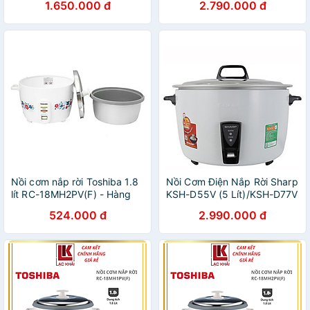
1.650.000 đ
2.790.000 đ
Nồi cơm nắp rời Toshiba 1.8
Nồi Cơm Điện Nắp Rời Sharp
lít RC-18MH2PV(F) - Hàng
KSH-D55V (5 Lít)/KSH-D77V
chính hãng
(7 Lít) - Trắng - Hàng chính
524.000 đ
2.990.000 đ
hãng - Bảo Hành 12 Tháng