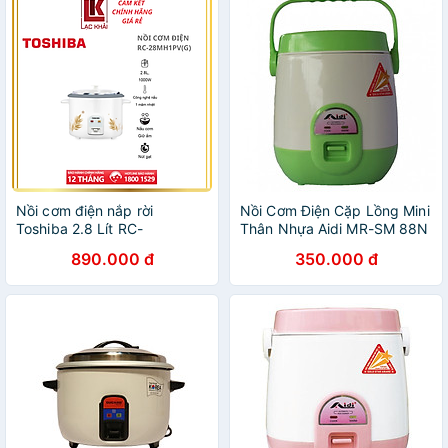
Nồi cơm điện nắp rời
Nồi Cơm Điện Cặp Lồng Mini
Toshiba 2.8 Lít RC-
Thân Nhựa Aidi MR-SM 88N
28MH1PV(G) - Chống dính -
(0,6 lít) - Màu Ngẫu Nhiên -
890.000 đ
350.000 đ
1000W - Hàng chính hãng -
Chính Hãng
Bảo hành 12 tháng