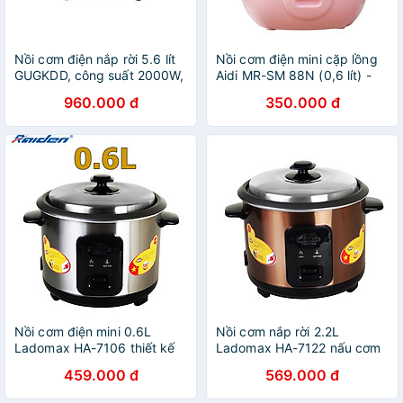
Nồi cơm điện nắp rời 5.6 lít
Nồi cơm điện mini cặp lồng
GUGKDD, công suất 2000W,
Aidi MR-SM 88N (0,6 lít) -
màu ngẫu nhiên-Hàng chính
Màu Ngẫu Nhiên - Hàng
960.000 đ
350.000 đ
hãng
Chính Hãng
Nồi cơm điện mini 0.6L
Nồi cơm nắp rời 2.2L
Ladomax HA-7106 thiết kế
Ladomax HA-7122 nấu cơm
nắp rời thoát hơi tốt, nấu
cho gia đình trên 6 người ăn
459.000 đ
569.000 đ
cơm cho 1 - 2 người ăn -
- Hàng chính hãng
Hàng chính hãng