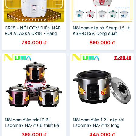
CR18 - NỒI CƠM ĐIỆN NẮP
Nồi cơm nắp rời Sharp 1.5 lít
RỜI ALASKA CR18 - Hàng
KSH-D15V, Công suất
chính hãng
530W, Giao màu ngẫu nhiên
790.000 đ
890.000 đ
- Hàng chính hãng
Nồi cơm điện mini 0.6L
Nồi cơm điện 1.2L nắp rời
Ladomax HA-7106 thiết kế
Ladomax HA-7112 lòng
nắp rời thoát hơi tốt, nấu
nhôm chống dính, nấu cơm
395.000 đ
445.000 đ