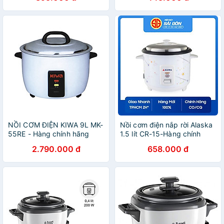
cơm cho 1 - 2 người ăn-
chín mềm cho 3 - 4 người
Hàng chính hãng
ăn-hàng chính hãng
NỒI CƠM ĐIỆN KIWA 9L MK-
Nồi cơm điện nắp rời Alaska
55RE - Hàng chính hãng
1.5 lít CR-15-Hàng chính
hãng
2.790.000 đ
658.000 đ