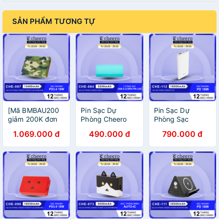
SẢN PHẨM TƯƠNG TỰ
[Mã BMBAU200
Pin Sạc Dự
Pin Sạc Dự
giảm 200K đơn
Phòng Cheero
Phòng Sạc
699K] Pin Sạc
Grip 4 CHE-064
Nhanh Chuẩn
1.069.000 đ
490.000 đ
790.000 đ
Dự Phòng
5200mAh - Hàng
Nhật CHEERO
Cheero Power
Chính Hãng
Flat 10000mAh
Plus Danboard
Power Delivery
Version PD18W
18W CHE-112 -
CHE-097
Hàng Chính Hãng
13400mAh