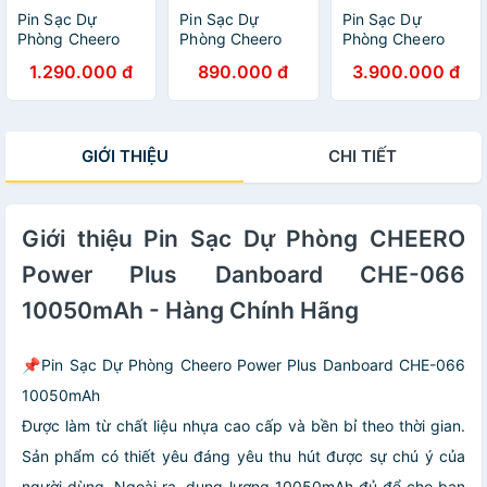
Pin Sạc Dự
Pin Sạc Dự
Pin Sạc Dự
Phòng Cheero
Phòng Cheero
Phòng Cheero
Power Plus
Power Plus CHE-
Dung Lượng Cao
1.290.000 đ
890.000 đ
3.900.000 đ
Danboard
073 Nyanboard
CHE-111
Version PD18W
Version
Mountain Mini
CHE-096
6000mAh - Hàng
30000mAh Sạc
10050mAh -
Chính Hãng
Không Dây -
GIỚI THIỆU
CHI TIẾT
Hàng Chính Hãng
Hàng Chính Hãng
Giới thiệu Pin Sạc Dự Phòng CHEERO
Power Plus Danboard CHE-066
10050mAh - Hàng Chính Hãng
📌Pin Sạc Dự Phòng Cheero Power Plus Danboard CHE-066
10050mAh
Được làm từ chất liệu nhựa cao cấp và bền bỉ theo thời gian.
Sản phẩm có thiết yêu đáng yêu thu hút được sự chú ý của
người dùng. Ngoài ra, dung lượng 10050mAh đủ để cho bạn