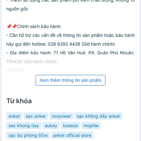
nguồn gốc
📌📌Chính sách bảo hành:
- Cần hỗ trợ các vấn đề về thông tin sản phẩm hoặc bảo hành
hãy gọi đến hotline: 028 6292 4428 (Giờ hành chính)
- Địa điểm bảo hành: 71 Hồ Văn Huê, P9, Quận Phú Nhuận,
TPHCM (Giờ hành chính)
Giá PLBT
Xem thêm thông tin sản phẩm
Từ khóa
anker
sạc anker
ravpower
sạc không dây anker
sac khong day
aukey
baseus
mophie
sạc dự phòng 65w
anker official store