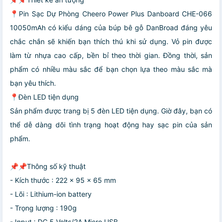
📍Pin Sạc Dự Phòng Cheero Power Plus Danboard CHE-066
10050mAh có kiểu dáng của búp bê gỗ DanBroad đáng yêu
chắc chắn sẽ khiến bạn thích thú khi sử dụng. Vỏ pin được
làm từ nhựa cao cấp, bền bỉ theo thời gian. Đồng thời, sản
phẩm có nhiều màu sắc để bạn chọn lựa theo màu sắc mà
bạn yêu thích.
📍Đèn LED tiện dụng
Sản phẩm được trang bị 5 đèn LED tiện dụng. Giờ đây, bạn có
thể dễ dàng dõi tình trạng hoạt động hay sạc pin của sản
phẩm.
📌📌Thông số kỹ thuật
- Kích thước : 222 × 95 × 65 mm
- Lõi : Lithium-ion battery
- Trọng lượng : 190g
- Input : DC 5 Volts/2A Micro USB