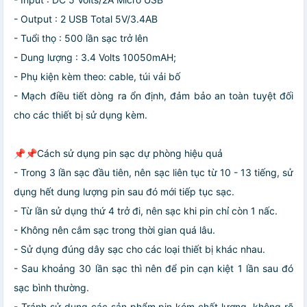
- Output : 2 USB Total 5V/3.4AB
- Tuổi thọ : 500 lần sạc trở lên
- Dung lượng : 3.4 Volts 10050mAH;
- Phụ kiện kèm theo: cable, túi vải bố
- Mạch điều tiết dòng ra ổn định, đảm bảo an toàn tuyệt đối
cho các thiết bị sử dụng kèm.
📌📌Cách sử dụng pin sạc dự phòng hiệu quả
- Trong 3 lần sạc đầu tiên, nên sạc liên tục từ 10 - 13 tiếng, sử
dụng hết dung lượng pin sau đó mới tiếp tục sạc.
- Từ lần sử dụng thứ 4 trở đi, nên sạc khi pin chỉ còn 1 nấc.
- Không nên cắm sạc trong thời gian quá lâu.
- Sử dụng đúng dây sạc cho các loại thiết bị khác nhau.
- Sau khoảng 30 lần sạc thì nên để pin cạn kiệt 1 lần sau đó
sạc bình thường.
- Tránh sử dụng các sản phẩm pin kém chất lượng, không rõ