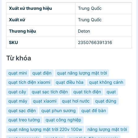
Xuất xứ thương hiệu
Trung Quốc
Xuất xứ
Trung Quốc
Thương hiệu
Deton
SKU
2350766391316
Từ khóa
quạt mini
quạt điện
quạt năng lượng mặt trời
quạt tích điện xiaomi
quạt điều hòa
quạt không cánh
quạt cây
quạt sạc tích điện
quạt tích điện
quạt
quạt máy
quạt xiaomi
quạt hơi nước
quạt đứng
quạt sạc điện
quạt phun sương
quạt để bàn
quạt treo tường
quạt công nghiệp
quạt năng lượng mặt trời 220v 100w
năng lượng mặt trời