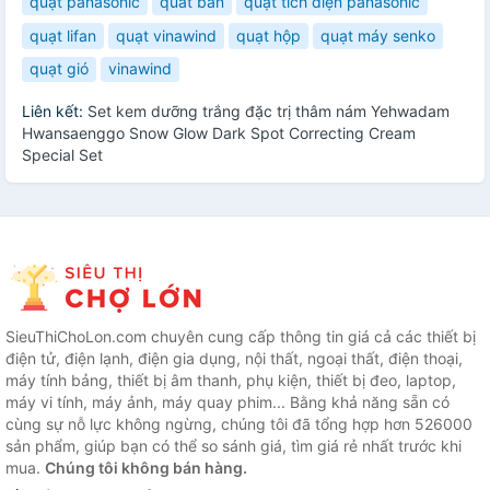
quạt panasonic
quat ban
quạt tích điện panasonic
quạt lifan
quạt vinawind
quạt hộp
quạt máy senko
quạt gió
vinawind
Liên kết:
Set kem dưỡng trắng đặc trị thâm nám Yehwadam
Hwansaenggo Snow Glow Dark Spot Correcting Cream
Special Set
SieuThiChoLon.com chuyên cung cấp thông tin giá cả các thiết bị
điện tử, điện lạnh, điện gia dụng, nội thất, ngoại thất, điện thoại,
máy tính bảng, thiết bị âm thanh, phụ kiện, thiết bị đeo, laptop,
máy vi tính, máy ảnh, máy quay phim... Bằng khả năng sẵn có
cùng sự nỗ lực không ngừng, chúng tôi đã tổng hợp hơn 526000
sản phẩm, giúp bạn có thể so sánh giá, tìm giá rẻ nhất trước khi
mua.
Chúng tôi không bán hàng.