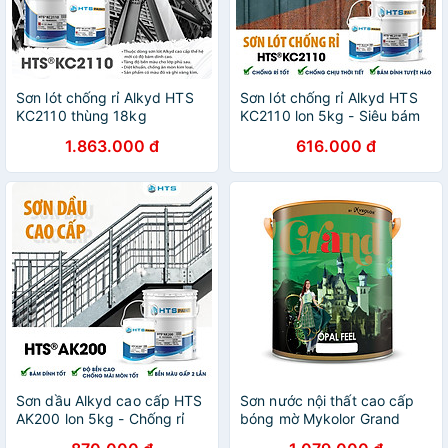
Sơn lót chống rỉ Alkyd HTS
Sơn lót chống rỉ Alkyd HTS
KC2110 thùng 18kg
KC2110 lon 5kg - Siêu bám
dính, chống rỉ, chống ăn
1.863.000 đ
616.000 đ
mòn cao
Sơn dầu Alkyd cao cấp HTS
Sơn nước nội thất cao cấp
AK200 lon 5kg - Chống rỉ
bóng mờ Mykolor Grand
tốt, Độ bền màu cao, Không
Opal Feel