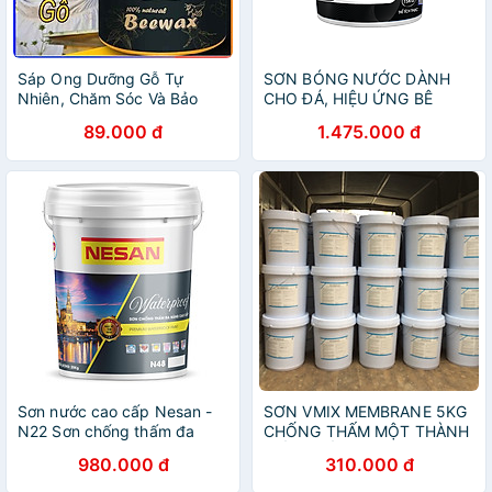
Sáp Ong Dưỡng Gỗ Tự
SƠN BÓNG NƯỚC DÀNH
Nhiên, Chăm Sóc Và Bảo
CHO ĐÁ, HIỆU ỨNG BÊ
Quản Bề Mặt Gỗ
TÔNG
89.000 đ
1.475.000 đ
Sơn nước cao cấp Nesan -
SƠN VMIX MEMBRANE 5KG
N22 Sơn chống thấm đa
CHỐNG THẤM MỘT THÀNH
năng
PHẦN GỐC BITUM
980.000 đ
310.000 đ