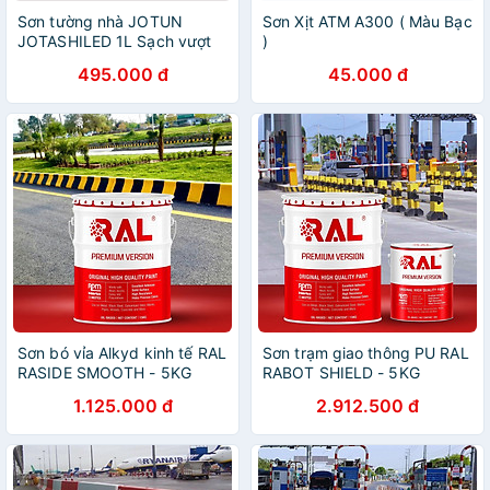
Sơn tường nhà JOTUN
Sơn Xịt ATM A300 ( Màu Bạc
JOTASHILED 1L Sạch vượt
)
trội, chống bám bụi (Sơn
495.000 đ
45.000 đ
ngoại thất)
Sơn bó vỉa Alkyd kinh tế RAL
Sơn trạm giao thông PU RAL
RASIDE SMOOTH - 5KG
RABOT SHIELD - 5KG
1.125.000 đ
2.912.500 đ