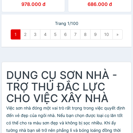
978.000 đ
686.000 đ
Trang 1/100
1
2
3
4
5
6
7
8
9
10
»
DỤNG CỤ SƠN NHÀ -
TRỢ THỦ ĐẮC LỰC
CHO VIỆC XÂY NHÀ
Việc sơn nhà đóng một vai trò rất trọng trong việc quyết định
đến vẻ đẹp của ngôi nhà. Nếu bạn chọn được loại cọ lăn tốt
có thể cho ra màu sơn đẹp và không bị sọc nhiều. Khi ấy
tường nhà bạn sẽ trở nên phẳng lì và bóng loáng đồng thời