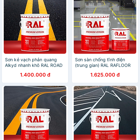
Sơn kẻ vạch phản quang
Sơn sàn chống tĩnh điện
Alkyd nhanh khô RAL ROAD
(trung gian) RAL RAFLOOR
LINE RAPID REFLECTIVE -
ANTI-STATIC MIO - 5KG
1.400.000 đ
1.625.000 đ
5KG