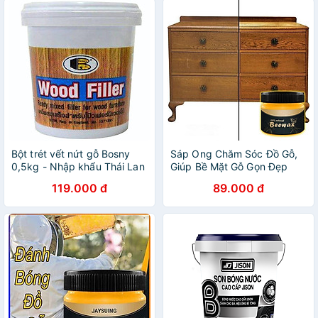
Bột trét vết nứt gỗ Bosny
Sáp Ong Chăm Sóc Đồ Gỗ,
0,5kg - Nhập khẩu Thái Lan
Giúp Bề Mặt Gỗ Gọn Đẹp
Hơn
119.000 đ
89.000 đ