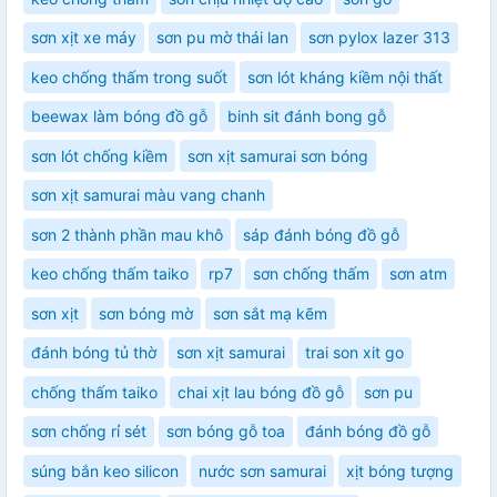
sơn xịt xe máy
sơn pu mờ thái lan
sơn pylox lazer 313
keo chống thấm trong suốt
sơn lót kháng kiềm nội thất
beewax làm bóng đồ gỗ
binh sit đánh bong gỗ
sơn lót chống kiềm
sơn xịt samurai sơn bóng
sơn xịt samurai màu vang chanh
sơn 2 thành phần mau khô
sáp đánh bóng đồ gỗ
keo chống thấm taiko
rp7
sơn chống thấm
sơn atm
sơn xịt
sơn bóng mờ
sơn sắt mạ kẽm
đánh bóng tủ thờ
sơn xịt samurai
trai son xit go
chống thấm taiko
chai xịt lau bóng đồ gỗ
sơn pu
sơn chống rỉ sét
sơn bóng gỗ toa
đánh bóng đồ gỗ
súng bắn keo silicon
nước sơn samurai
xịt bóng tượng