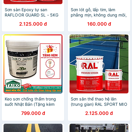
Sơn sàn Epoxy tự san
Sơn lót gỗ, lấp tim, làm
RAFLOOR GUARD SL - 5KG
phẳng mịn, không dung môi,
hệ nước - Lotus acrylic
2.125.000 đ
160.000 đ
sanding sealer for wood
Keo sơn chống thấm trong
Sơn sân thể thao hệ lăn
suốt Nhật Bản (Tặng kèm
(trung gian) RAL SPORT MIO
chổi và vải kết cấu) sửa
- 5KG
799.000 đ
2.125.000 đ
chữa nhà cửa, hồ cá, mái
tôn mái ngói chống thấm vết
nứt mái nhà, sàn nhà vệ
sinh, máng xối, tôn, triệt để