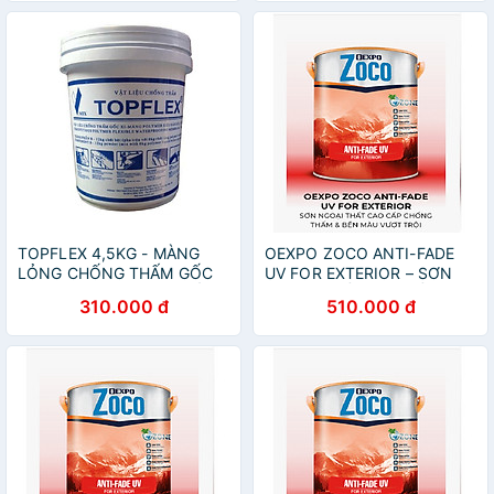
TOPFLEX 4,5KG - MÀNG
OEXPO ZOCO ANTI-FADE
LỎNG CHỐNG THẤM GỐC
UV FOR EXTERIOR – SƠN
XI MĂNG HAI THÀNH PHẦN
NGOẠI THẤT CAO CẤP
310.000 đ
510.000 đ
SIÊU ĐÀN HỒI
CHỐNG THẤM & BỀN MÀU
VƯỢT TRỘI- OZ 86139