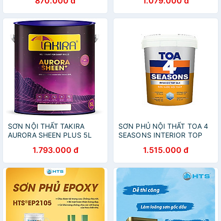
870.000 đ
1.079.000 đ
cần sơn lót
SƠN NỘI THẤT TAKIRA
SƠN PHỦ NỘI THẤT TOA 4
AURORA SHEEN PLUS 5L
SEASONS INTERIOR TOP
SILK 1 LÍT, 5 LÍT, 18 LÍT
1.793.000 đ
1.515.000 đ