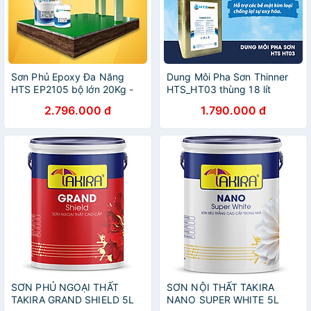
Sơn Phủ Epoxy Đa Năng
Dung Môi Pha Sơn Thinner
HTS EP2105 bộ lớn 20Kg -
HTS_HT03 thùng 18 lít
Siêu bền, Màu siêu đẹp
2.796.000 đ
1.790.000 đ
SƠN PHỦ NGOẠI THẤT
SƠN NỘI THẤT TAKIRA
TAKIRA GRAND SHIELD 5L
NANO SUPER WHITE 5L