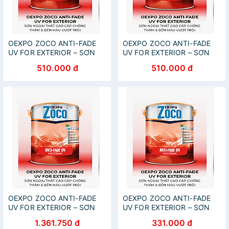
OEXPO ZOCO ANTI-FADE
OEXPO ZOCO ANTI-FADE
UV FOR EXTERIOR – SƠN
UV FOR EXTERIOR – SƠN
NGOẠI THẤT CAO CẤP
NGOẠI THẤT CAO CẤP
510.000 đ
510.000 đ
CHỐNG THẤM & BỀN MÀU
CHỐNG THẤM & BỀN MÀU
VƯỢT TRỘI- OZ 80016
VƯỢT TRỘI- OZ 86238
OEXPO ZOCO ANTI-FADE
OEXPO ZOCO ANTI-FADE
UV FOR EXTERIOR – SƠN
UV FOR EXTERIOR – SƠN
NGOẠI THẤT CAO CẤP
NGOẠI THẤT CAO CẤP
1.361.750 đ
331.000 đ
CHỐNG THẤM & BỀN MÀU
CHỐNG THẤM & BỀN MÀU