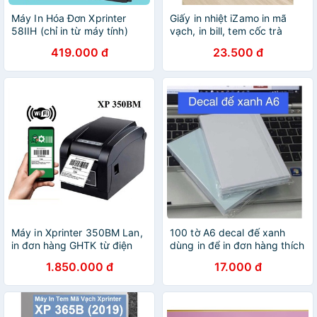
Máy In Hóa Đơn Xprinter
Giấy in nhiệt iZamo in mã
58IIH (chỉ in từ máy tính)
vạch, in bill, tem cốc trà
Khổ Giấy K58 Free 10 Cuộn
chanh trà sữa dùng cho máy
419.000 đ
23.500 đ
Giấy In K58 - MẪU GIAO
in nhiệt nhiều size
NGẪU NHIÊN
Máy in Xprinter 350BM Lan,
100 tờ A6 decal đế xanh
in đơn hàng GHTK từ điện
dùng in để in đơn hàng thích
thoại,in tem tem nhãn, in
hợp mọi loại máy in
1.850.000 đ
17.000 đ
phiếu giao hàng TMĐT,
XP350BM