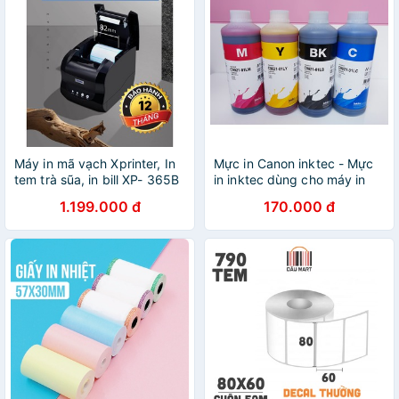
Máy in mã vạch Xprinter, In
Mực in Canon inktec - Mực
tem trà sũa, in bill XP- 365B
in inktec dùng cho máy in
Hàng Nhập Khẩu Model
phun màu Canon / HP - Loại
1.199.000 đ
170.000 đ
2019
1 lít