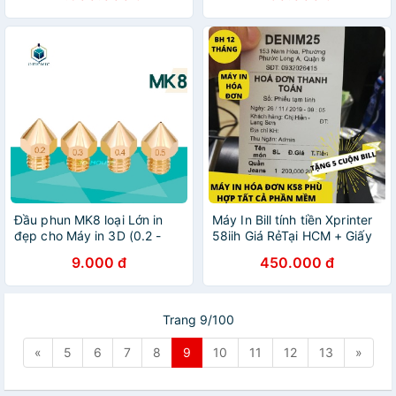
Đầu phun MK8 loại Lớn in
Máy In Bill tính tiền Xprinter
đẹp cho Máy in 3D (0.2 -
58iih Giá RẻTại HCM + Giấy
0.6mm)
In Nhiệt
9.000 đ
450.000 đ
Trang 9/100
«
5
6
7
8
9
10
11
12
13
»