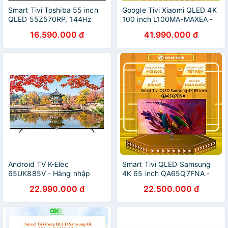
Smart Tivi Toshiba 55 inch
Google Tivi Xiaomi QLED 4K
QLED 55Z570RP, 144Hz
100 inch L100MA-MAXEA -
Giao Hàng Toàn Quốc, Bảo
HÀNG CHÍNH HÃNG - CHỈ
16.590.000 đ
41.990.000 đ
Hành 24 Tháng, Hàng Chính
GIAO HCM
Hãng
Android TV K-Elec
Smart Tivi QLED Samsung
65UK885V - Hàng nhập
4K 65 inch QA65Q7FNA -
khẩu
Hàng chính hãng( Chỉ giao
22.990.000 đ
22.500.000 đ
HCM)