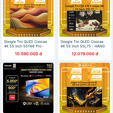
Google Tivi QLED Coocaa
Google Tivi QLED Coocaa
4K 55 inch 55Y68 Pro -
4K 55 Inch 55L75 - HÀNG
HÀNG CHÍNH HÃNG - CHỈ
CHÍNH HÃNG - CHỈ GIAO
10.590.000 đ
12.079.000 đ
GIAO HCM
HCM