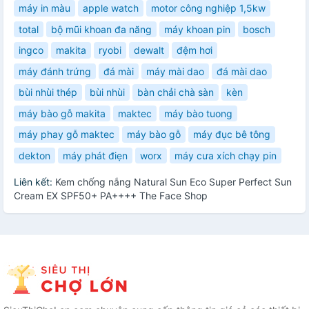
máy in màu
apple watch
motor công nghiệp 1,5kw
total
bộ mũi khoan đa năng
máy khoan pin
bosch
ingco
makita
ryobi
dewalt
đệm hơi
máy đánh trứng
đá mài
máy mài dao
đá mài dao
bùi nhùi thép
bùi nhùi
bàn chải chà sàn
kèn
máy bào gỗ makita
maktec
máy bào tuong
máy phay gỗ maktec
máy bào gỗ
máy đục bê tông
dekton
máy phát điẹn
worx
máy cưa xích chạy pin
Liên kết:
Kem chống nắng Natural Sun Eco Super Perfect Sun
Cream EX SPF50+ PA++++ The Face Shop