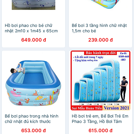
Hồ bơi phao cho bé chữ
Bể bơi 3 tầng hình chữ nhật
nhật 2m10 x 1m45 x 65cm
1,5m cho bé
649.000 đ
239.000 đ
Bể bơi phao trong nhà hình
Hồ bơi trẻ em, Bể Bơi Trẻ Em
chữ nhật đủ kích thước
Phao 3 Tầng, Hồ Bơi Tắm
150cm-135cm-180cm-
Cho Bé dày dặn, bền đẹp,
653.000 đ
615.000 đ
210cm, bể bơi cho bé, bể
nhiều loại kích thước - TẶNG