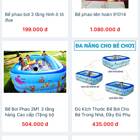
Bể phao bơi 3 tầng hình ô tô
Bể phao liên hoàn 91014
đua
199.000 đ
1.080.000 đ
Bể Bơi Phao 2M1 3 tầng
️Đủ Kích Thước️ Bể Bơi Cho
hàng Cao cấp (Tặng bộ
Bé Trong Nhà, Đầy Đủ Phụ
miếng vá + h.d sử dụng)
Kiện
504.000 đ
435.000 đ