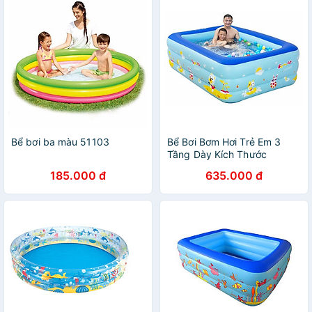
Bể bơi ba màu 51103
Bể Bơi Bơm Hơi Trẻ Em 3
Tầng Dày Kích Thước
210*135*60 cm Tặng Bơm (
185.000 đ
635.000 đ
Giao Ngẫu Nhiên )