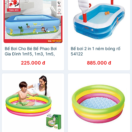
Bể Bơi Cho Bé Bể Phao Bơi
Bể bơi 2 in 1 ném bóng rổ
Gia Đình 1m15, 1m3, 1m5,
54122
1m8, 2m1, 2m5, 2m6, 2m9,
225.000 đ
885.000 đ
3m8 Hoạ Tiết Và Trơn Loại 2
Tầng Và 3 Tầng Thành Cao
Có Đế Chống Trượt