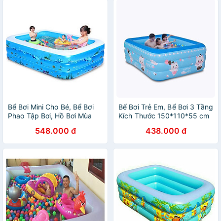
Bể Bơi Mini Cho Bé, Bể Bơi
Bể Bơi Trẻ Em, Bể Bơi 3 Tầng
Phao Tập Bơi, Hồ Bơi Mùa
Kích Thước 150*110*55 cm
Hè Nhiều Kích Thước
Tặng Bơm ( Giao Ngẫu
548.000 đ
438.000 đ
Nhiên)