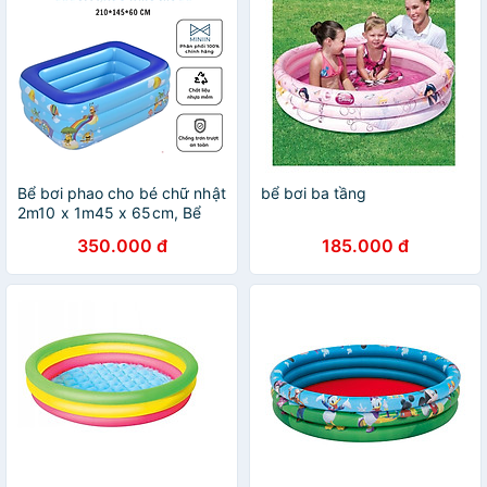
Bể bơi phao cho bé chữ nhật
bể bơi ba tầng
2m10 x 1m45 x 65cm, Bể
tắm bơm hơi trong nhà 3
350.000 đ
185.000 đ
tầng dày dặn, bền đẹp, đáy
2 lớp chống trơn trượt -
Chính hãng MINIIN (Giao
họa tiết, mẫu ngẫu nhiên)