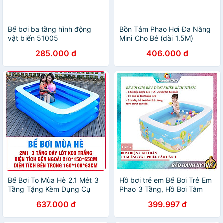
Bể bơi ba tầng hình động
Bồn Tắm Phao Hơi Đa Năng
vật biển 51005
Mini Cho Bé (dài 1.5M)
285.000 đ
406.000 đ
Bể Bơi To Mùa Hè 2.1 Mét 3
Hồ bơi trẻ em Bể Bơi Trẻ Em
Tầng Tặng Kèm Dụng Cụ
Phao 3 Tầng, Hồ Bơi Tắm
Bơm Đạp Chân Hồ Kích Cỡ
Cho Bé dày dặn, bền đẹp -
637.000 đ
399.997 đ
To Cho Người Lớn Và Bé
TẶNG NGAY BƠM BỂ BƠI