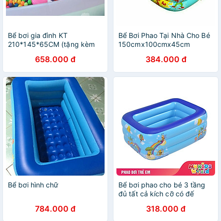
Bể bơi gia đình KT
Bể Bơi Phao Tại Nhà Cho Bé
210*145*65CM (tặng kèm
150cmx100cmx45cm
bơm điện 2 chiều)
658.000 đ
384.000 đ
Bể bơi hình chữ
Bể bơi phao cho bé 3 tầng
đủ tất cả kích cỡ có đế
chống trượt, siêu dày dặn
784.000 đ
318.000 đ