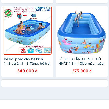
bơi chất lượng tốt
BƠM ĐIỆN
Bể bơi phao cho bé kích
BỂ BƠI 3 TẦNG HÌNH CHỮ
1m8 và 2m1 - 3 Tầng, bể bơi
NHẬT 1.3m ( Giao mầu ngẫu
bơm hơi có đáy chống trơn
nhiên )
649.000 đ
275.000 đ