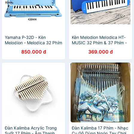
Yamaha P-32D - Kèn
Kèn Melodion Melodica HT-
Melodion - Melodica 32 Phím
MUSIC 32 Phím & 37 Phím -
Cao Cấp Chuẩn Giáo Dục -
Hàng Chính Hãng
850.000 đ
369.000 đ
Hàng Chính Hãng
Đàn Kalimba Acrylic Trong
Đàn Kalimba 17 Phím - Nhạc
Suốt 17 Phím - Âm Thanh
Cụ Gỗ Dùng Ngón Tay Chơi