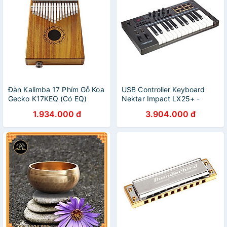
Đàn Kalimba 17 Phím Gỗ Koa
USB Controller Keyboard
Gecko K17KEQ (Có EQ)
Nektar Impact LX25+ -
Hàng Nhập Khẩu
1.934.000 đ
3.904.000 đ