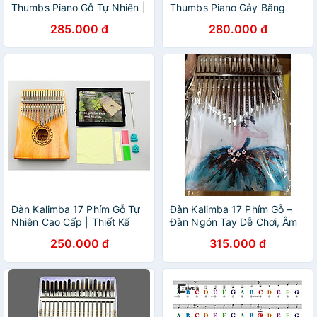
Thumbs Piano Gỗ Tự Nhiên |
Thumbs Piano Gảy Bằng
Sử Dụng Ngón Tay Gảy Âm
Ngón Tay | Dễ Chơi, Âm
285.000 đ
280.000 đ
Nhẹ Nhàng
Thanh Trong Trẻo
Đàn Kalimba 17 Phím Gỗ Tự
Đàn Kalimba 17 Phím Gỗ –
Nhiên Cao Cấp | Thiết Kế
Đàn Ngón Tay Dễ Chơi, Âm
Khuyết Ôm Tay | Âm Thanh
Thanh Trong, Phù Hợp Mọi
250.000 đ
315.000 đ
Du Dương
Lứa Tuổi