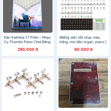
Đàn Kalimba 17 Phím – Nhạc
Miếng dán nốt nhạc màu
Cụ Thumbs Piano Chơi Bằng
trắng cho đàn organ, piano |
Ngón Tay | Phù Hợp Mọi Lứa
Sticker Dán nốt nhạc cho
285.000 đ
60.000 đ
Tuổi
đàn melodica, organ,
piano,...