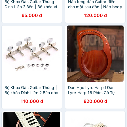
Bộ Khóa Đàn Guitar Thùng
Nắp lưng đàn Guitar điện
Dính Liền 2 Bên | Bộ khóa vỉ
cho mặt sau đàn | Nắp body
3 khóa cho đàn AC thùng
cho đàn guitar electric
65.000 đ
120.000 đ
Bộ Khóa Đàn Guitar Thùng |
Đàn Hạc Lyre Harp I Đàn
Bộ khóa Dính Liền 2 Bên cho
Lyre Harp 16 Phím Gỗ Tự
đàn guitar thùng
Nhiên – Âm Vang Rõ, Tặng
110.000 đ
820.000 đ
Full Phụ Kiện