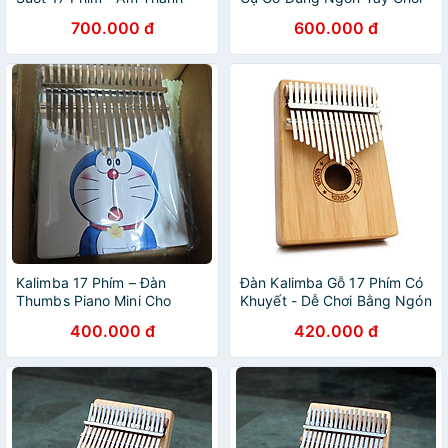
Chất Lượng Cao
Nhạc
700.000 đ
600.000 đ
Kalimba 17 Phím – Đàn
Đàn Kalimba Gỗ 17 Phím Có
Thumbs Piano Mini Cho
Khuyết - Dễ Chơi Bằng Ngón
Người Mới
Tay
400.000 đ
420.000 đ