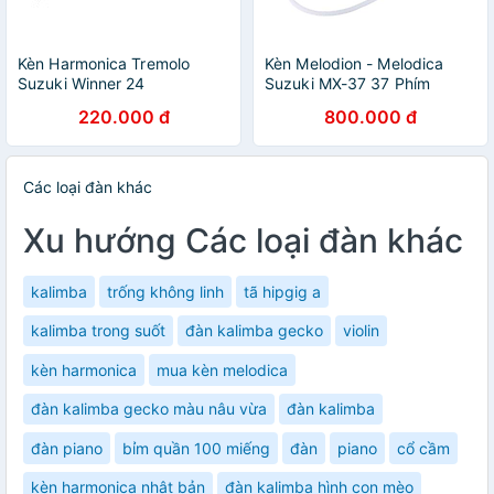
Kèn Harmonica Tremolo
Kèn Melodion - Melodica
Suzuki Winner 24
Suzuki MX-37 37 Phím
220.000 đ
800.000 đ
Các loại đàn khác
Xu hướng Các loại đàn khác
kalimba
trống không linh
tã hipgig a
kalimba trong suốt
đàn kalimba gecko
violin
kèn harmonica
mua kèn melodica
đàn kalimba gecko màu nâu vừa
đàn kalimba
đàn piano
bỉm quần 100 miếng
đàn
piano
cổ cầm
kèn harmonica nhật bản
đàn kalimba hình con mèo