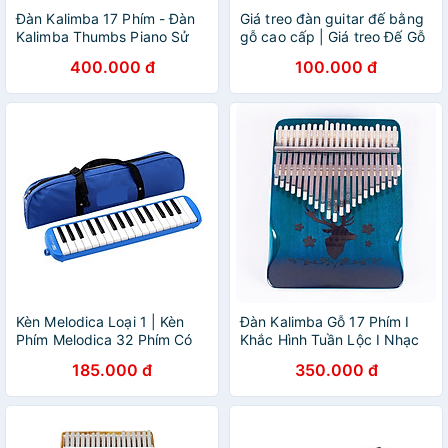
Đàn Kalimba 17 Phím - Đàn
Giá treo đàn guitar đế bằng
Kalimba Thumbs Piano Sử
gỗ cao cấp | Giá treo Đế Gỗ
Dụng Ngón Tay | Tặng kèm
cao cấp đẹp bền
400.000 đ
100.000 đ
búa chỉnh, khăn lau, dán nốt
phím
Kèn Melodica Loại 1 | Kèn
Đàn Kalimba Gỗ 17 Phím I
Phím Melodica 32 Phím Có
Khắc Hình Tuần Lộc I Nhạc
Túi Vải | Tặng Kèm Khăn Lau,
Cụ Gỗ Du Dương Cho Người
185.000 đ
350.000 đ
Ống Dây Chất Lượng Cho
Mới Bắt Đầu
Học Sinh