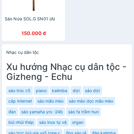
Sáo Nứa SOL.G SN01 (A)
150.000 đ
Nhạc cụ dân tộc
Xu hướng Nhạc cụ dân tộc -
Gizheng - Echu
sáo trúc c5
piano
kalimba
dizi
sáo dizi
cáp internet
sáo mão mèo
sáo mèo dọc mão mèo
đàn
sáo yamaha yrs -24b
sáo fa trầm hun
bùi nhùi thép
sáo inox tự vệ
organ
sáo trúc bùi gia vs5 tone c
ống sáo rẻ
đàn kalimba