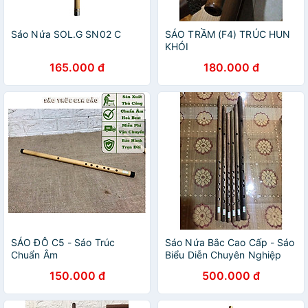
Sáo Nứa SOL.G SN02 C
SÁO TRẦM (F4) TRÚC HUN
KHÓI
165.000 đ
180.000 đ
SÁO ĐÔ C5 - Sáo Trúc
Sáo Nứa Bắc Cao Cấp - Sáo
Chuẩn Âm
Biểu Diễn Chuyên Nghiệp
(đủ tone)
150.000 đ
500.000 đ