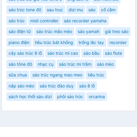
sáo trúc tone đô
sau truc
dizi mu
sáo
cổ cầm
sáo trúc
midi controller
sáo recorder yamaha
sáo điện tử
sáo trúc mão mèo
sáo yamah
giá treo sáo
piano điện
tiêu trúc bát khổng
trống lắc tay
recorder
cây sáo trúc 8 lỗ
sáo trúc mi cao
sáo bầu
sáo flute
sáo tỏne đô
nhạc cụ
sáo trúc mi trầm
sáo mèo
sữa chua
sáo trúc ngang mao meo
tiêu trúc
nắp sáo mèo
sáo trúc đào duy
sáo 8 lỗ
sách học thổi sáo dizi
phôi sáo trúc
orcarina