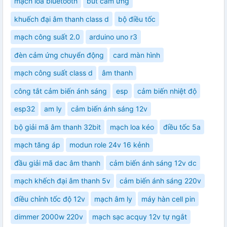
mạch loa bluetooth
bút cảm ứng
khuếch đại âm thanh class d
bộ điều tốc
mạch công suất 2.0
arduino uno r3
đèn cảm ứng chuyển động
card màn hình
mạch công suất class d
âm thanh
công tắt cảm biến ánh sáng
esp
cảm biến nhiệt độ
esp32
am ly
cảm biến ánh sáng 12v
bộ giải mã âm thanh 32bit
mạch loa kéo
điều tốc 5a
mạch tăng áp
modun role 24v 16 kẻnh
đầu giải mã dac âm thanh
cảm biến ánh sáng 12v dc
mạch khếch đại âm thanh 5v
cảm biến ánh sáng 220v
điều chỉnh tốc độ 12v
mạch âm ly
máy hàn cell pin
dimmer 2000w 220v
mạch sạc acquy 12v tự ngắt