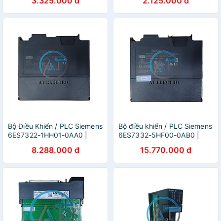
3.325.000 đ
2.125.000 đ
Bộ Điều Khiển / PLC Siemens
Bộ điều khiển / PLC Siemens
6ES7322-1HH01-0AA0 |
6ES7332-5HF00-0AB0 |
Hàng Chính Hãng
Hàng Chính Hãng
8.288.000 đ
15.770.000 đ