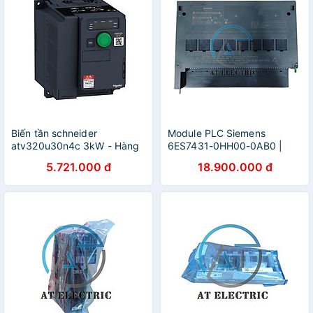
Biến tần schneider
Module PLC Siemens
atv320u30n4c 3kW - Hàng
6ES7431-0HH00-0AB0 |
chính hãng
Hàng Chính Hãng
5.721.000 đ
18.900.000 đ