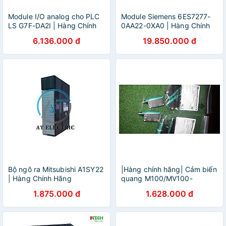
Module I/O analog cho PLC
Module Siemens 6ES7277-
LS G7F-DA2I | Hàng Chính
0AA22-0XA0 | Hàng Chính
Hãng
Hãng
6.136.000 đ
19.850.000 đ
Bộ ngõ ra Mitsubishi A1SY22
|Hàng chính hãng| Cảm biến
| Hàng Chính Hãng
quang M100/MV100-
RT/76a/95/103 Part No.
1.875.000 đ
1.628.000 đ
221486 thu phát riêng 15m