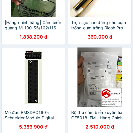
|Hàng chính hãng| Cảm biến
Trục sạc cao dùng cho cụm
quang ML100-55/102/115
trống cụm trống Ricoh Pro
P+F Part no. 210544
C5100s | C5110 | C5200 |
1.838.200 đ
360.000 đ
C5210 | C7100 | C651EX |
C751EX | MPC6502 | C8002
| C6503 | C8003 ( HA -
Hàng nhập khẩu )
Mô đun BMXDAO1605
Bộ thu cảm biến xuyên tia
Schneider Module Digital
OF5018 IFM - Hàng Chính
output X80 16DO 24VDC
Hãng
5.386.900 đ
2.510.000 đ
Chính hãng