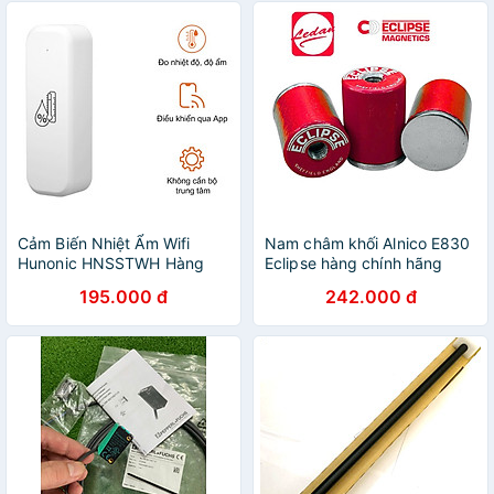
Cảm Biến Nhiệt Ẩm Wifi
Nam châm khối Alnico E830
Hunonic HNSSTWH Hàng
Eclipse hàng chính hãng
Chính Hãng Kết nối: Wifi
195.000 đ
242.000 đ
2.4Hz Dải đo nhiệt độ -10 ~
60 độ ( Sai số 1%) Dải đo độ
ẩm 20% ~ 98% ( Sai số 3% )
Kích thước: 70x25x20mm
Trọng lượng: 50g