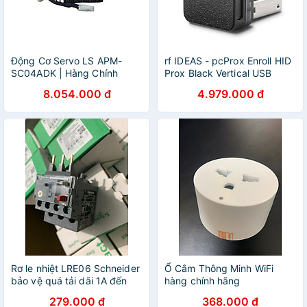
Động Cơ Servo LS APM-
rf IDEAS - pcProx Enroll HID
SC04ADK | Hàng Chính
Prox Black Vertical USB
Hãng
Nano Reader - Hàng Chính
8.054.000 đ
4.979.000 đ
Hãng
Rơ le nhiệt LRE06 Schneider
Ổ Cắm Thông Minh WiFi
bảo vệ quá tải dãi 1A đến
hàng chính hãng
1.6A Chính hãng
279.000 đ
368.000 đ