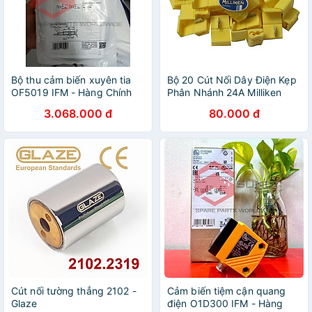
Bộ thu cảm biến xuyên tia
Bộ 20 Cút Nối Dây Điện Kẹp
OF5019 IFM - Hàng Chính
Phân Nhánh 24A Milliken
Hãng
Tampe NL-3025
3.068.000 đ
80.000 đ
Cút nối tường thẳng 2102 -
Cảm biến tiệm cận quang
Glaze
điện O1D300 IFM - Hàng