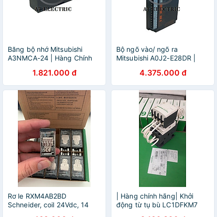
Băng bộ nhớ Mitsubishi
Bộ ngõ vào/ ngõ ra
A3NMCA-24 | Hàng Chính
Mitsubishi A0J2-E28DR |
Hãng
Hàng Chính Hãng
1.821.000 đ
4.375.000 đ
Rơ le RXM4AB2BD
| Hàng chính hãng| Khởi
Schneider, coil 24Vdc, 14
động từ tụ bù LC1DFKM7
chân, có LED, có phím test |
12.5kVAR 400V-415V điện