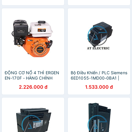
ĐỘNG CƠ NỔ 4 THÌ ERGEN
Bộ Điều Khiển / PLC Siemens
EN-170F - HÀNG CHÍNH
6ED1055-1MD00-0BA1 |
HÃNG
Hàng Chính Hãng
2.226.000 đ
1.533.000 đ