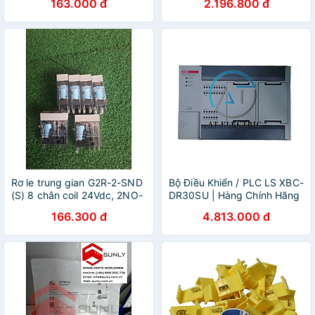
163.000 đ
2.196.800 đ
Hàng Chính hãng |
áp điều khiển 220V
Rơ le trung gian G2R-2-SND
Bộ Điều Khiển / PLC LS XBC-
(S) 8 chân coil 24Vdc, 2NO-
DR30SU | Hàng Chính Hãng
2NC 10A
166.300 đ
4.813.000 đ