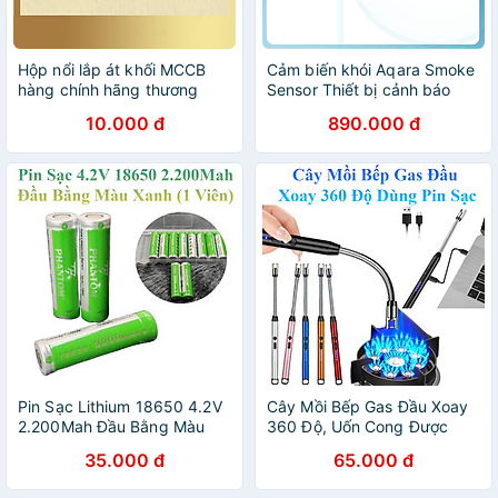
Hộp nổi lắp át khối MCCB
Cảm biến khói Aqara Smoke
hàng chính hãng thương
Sensor Thiết bị cảnh báo
hiệu DoBo
khói thông minh Quốc Tế -
10.000 đ
890.000 đ
Hàng Chính Hãng
Pin Sạc Lithium 18650 4.2V
Cây Mồi Bếp Gas Đầu Xoay
2.200Mah Đầu Bằng Màu
360 Độ, Uốn Cong Được
Xanh Lá (1 Viên)
Dùng Pin Sạc
35.000 đ
65.000 đ