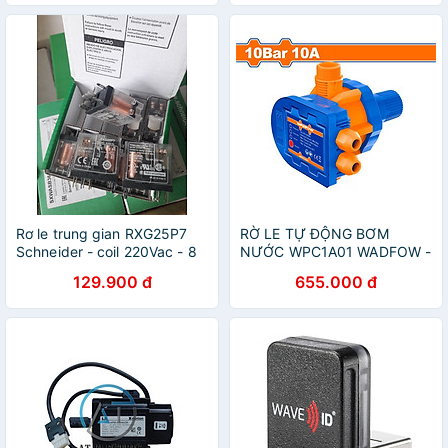
Rơ le trung gian RXG25P7
RỜ LE TỰ ĐỘNG BƠM
Schneider - coil 220Vac - 8
NƯỚC WPC1A01 WADFOW -
chân 2NO-2NC loại nhỏ
HÀNG CHÍNH HÃNG
129.900 đ
655.000 đ