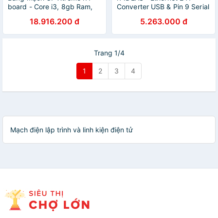
board - Core i3, 8gb Ram,
Converter USB & Pin 9 Serial
64gb eMMC - Hàng chính
w/ Power Supply - Hàng
18.916.200 đ
5.263.000 đ
hãng
Chính Hãng
Trang 1/4
1
2
3
4
Mạch điện lập trình và linh kiện điện tử