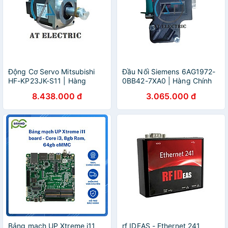
Động Cơ Servo Mitsubishi
Đầu Nối Siemens 6AG1972-
HF-KP23JK-S11 | Hàng
0BB42-7XA0 | Hàng Chính
Chính Hãng
Hãng
8.438.000 đ
3.065.000 đ
Bảng mạch UP Xtreme i11
rf IDEAS - Ethernet 241