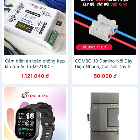
Cảm biến an toàn chống kẹp
COMBO 10 Domino Nối Dây
lắp âm Au to-M-218D -
Điện Nhanh, Cút Nối Dây 2
Glaze - Hàng chính hãng
Đầu Cách Điện CH-2 - Hàng
1.121.040 đ
50.000 đ
Chính Hãng DÂY CÁP NỐI
VÀ ADAPTER NGUỒN