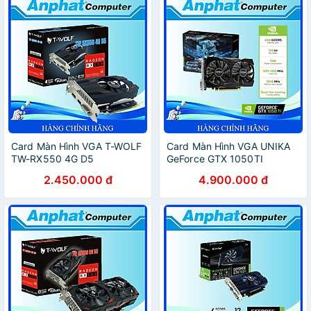
Card Màn Hình VGA T-WOLF
Card Màn Hình VGA UNIKA
TW-RX550 4G D5
GeForce GTX 1050TI
(RX550/4GB/GRRD5/128bit/HDMI-
SNIPER 4G D5 V2 – Hàng
2.450.000 đ
4.900.000 đ
DP-DVI/1Fan) – Hàng Chính
Chính Hãng
Hãng