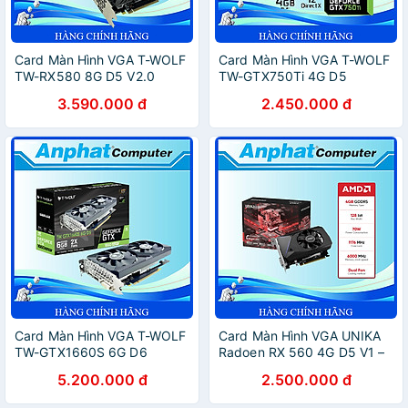
Card Màn Hình VGA T-WOLF
Card Màn Hình VGA T-WOLF
TW-RX580 8G D5 V2.0
TW-GTX750Ti 4G D5
(RX580/8GB/GDDR5/256bit/HDMI-
(GTX750Ti/4GB/GDDR5/128bit
3.590.000 đ
2.450.000 đ
DVI-DP/2Fan/8pin)– Hàng
VGA-DVI/1Fan) – Hàng Chính
Chính Hãng
Hãng
Card Màn Hình VGA T-WOLF
Card Màn Hình VGA UNIKA
TW-GTX1660S 6G D6
Radoen RX 560 4G D5 V1 –
(GTX1660S/6GB/GDDR6/192bit/DVI-
Hàng Chính Hãng
5.200.000 đ
2.500.000 đ
HDMI-DP/2Fan/8pin)