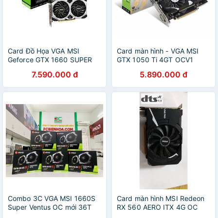
Card Đồ Họa VGA MSI
Card màn hình - VGA MSI
Geforce GTX 1660 SUPER
GTX 1050 Ti 4GT OCV1
VENTUS XS OC 6GB GDDR6
7.590.000 đ
5.890.000 đ
- Hàng Chính Hãng
Combo 3C VGA MSI 1660S
Card màn hình MSI Redeon
Super Ventus OC mới 36T
RX 560 AERO ITX 4G OC