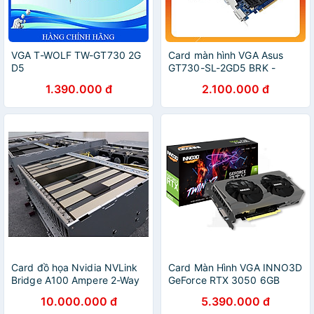
VGA T-WOLF TW-GT730 2G
Card màn hình VGA Asus
D5
GT730-SL-2GD5 BRK -
(GT730/2GB/GDDR5/128bit/HDMI-
Hàng Chính Hãng
1.390.000 đ
2.100.000 đ
VGA-DVI/1Fan) - Hàng Chính
Hãng
Card đồ họa Nvidia NVLink
Card Màn Hình VGA INNO3D
Bridge A100 Ampere 2-Way
GeForce RTX 3050 6GB
2-Slot x16 - Hàng chính
Twin X2 V2 - Hàng Chính
10.000.000 đ
5.390.000 đ
hãng
Hãng