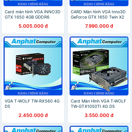
Card màn hình VGA INNO3D
CARD Màn hình VGA Inno3D
GTX 1650 4GB GDDR6
GeForce GTX 1650 Twin X2
TWIN X2 OC 128bit
OC 4GB GDDR6 – Hàng
5.005.000 đ
7.990.000 đ
(N16502-04D6X-171330N)
Chính Hãng
- Hàng Chính Hãng
VGA T-WOLF TW-RX560 4G
Card Màn Hình VGA T-WOLF
D5
TW-GTX1050TI 4G D5
(RX560/4GB/GRRD5/128bit/HDMI-
(GTX1050TI/4GB/GDDR5/128bi
2.450.000 đ
3.550.000 đ
DP-DVI/1Fan) - Hàng Chính
HDMI-DP/2Fan) – Hàng
Hãng
Chính Hãng