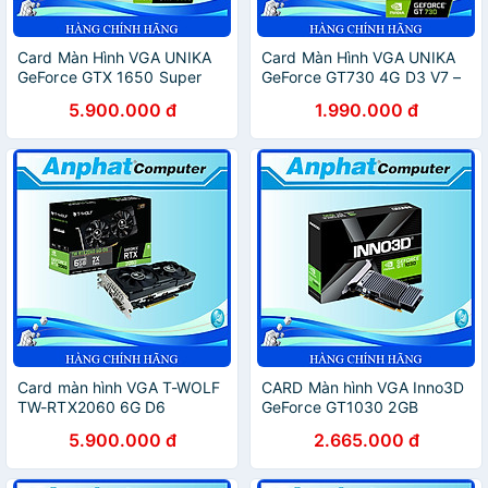
Card Màn Hình VGA UNIKA
Card Màn Hình VGA UNIKA
GeForce GTX 1650 Super
GeForce GT730 4G D3 V7 –
SNIPER 4G D6 V2 – Hàng
Hàng Chính Hãng
5.900.000 đ
1.990.000 đ
Chính Hãng
Card màn hình VGA T-WOLF
CARD Màn hình VGA Inno3D
TW-RTX2060 6G D6
GeForce GT1030 2GB
(RTX2060/6GB/GDDR6/192bit/DVI-
(Heatsink) – Hàng Chính
5.900.000 đ
2.665.000 đ
HDMI-DP/2Fan/8pin) – Hàng
Hãng
Chính Hãng