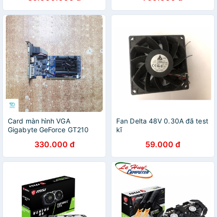
chơi game Giga gt630 2G
D3
Card màn hình VGA
Fan Delta 48V 0.30A đã test
Gigabyte GeForce GT210
kĩ
1GI GDDR3 - Card đồ họa
330.000 đ
59.000 đ
chơi game Giga Gt210 1G D3