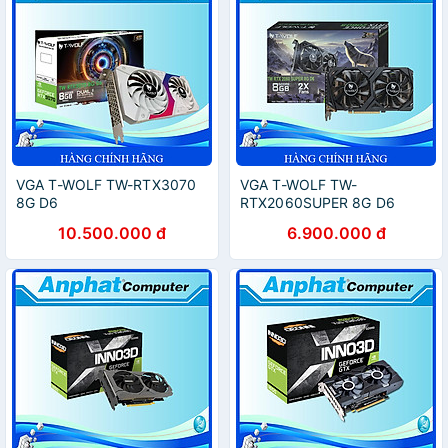
VGA T-WOLF TW-RTX3070
VGA T-WOLF TW-
8G D6
RTX2060SUPER 8G D6
(RTX3070/8GB/GDDR6/256bit/HDMI-
(RTX2060/8GB/GDDR6/256bit
10.500.000 đ
6.900.000 đ
DP*3/2Fan/8pin*2) - Hàng
DP*3/2Fan/8pin) - Hàng
Chính Hãng
Chính Hãng