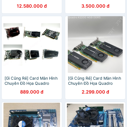
3060 EAGLE OC 12G V2
GDDR5
12.580.000 đ
3.500.000 đ
(GV-N3060EAGLE OC-
12GD)
[Gì Cũng Rẻ] Card Màn Hình
[Gì Cũng Rẻ] Card Màn Hình
Chuyên Đồ Họa Quadro
Chuyên Đồ Họa Quadro
fx580, Quadro 600, Quadro
K1200 4gb Ddr5
889.000 đ
2.299.000 đ
2000, Quadro 4000