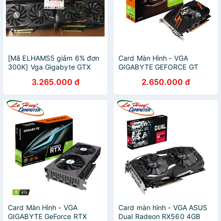
[Mã ELHAMS5 giảm 6% đơn
Card Màn Hình - VGA
300K] Vga Gigabyte GTX
GIGABYTE GEFORCE GT
1050ti 4G OC 2 fan,1 fan
1030 2GB GDDR5 OC (GV-
3.265.000 đ
2.650.000 đ
N1030OC-2GI)
Card Màn Hình - VGA
Card màn hình - VGA ASUS
GIGABYTE GeForce RTX
Dual Radeon RX560 4GB