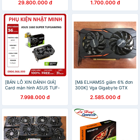
29.800.000 đ
1.700.000 đ
[BÁN LỖ XIN ĐÁNH GIÁ]
[Mã ELHAMS5 giảm 6% đơn
Card màn hình ASUS TUF-
300K] Vga Gigabyte GTX
GTX1660S-O6G-GAMING
1050 2GB GDDR5
7.998.000 đ
2.585.000 đ
Siêu phẩm VGA giá siêu tốt
chính hãng BH 36 tháng