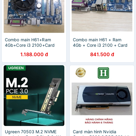
Combo main H61+Ram
Combo main H61 + Ram
4Gb+Core i3 2100+Card
4Gb + Core i3 2100 + Card
2gb bóc case thanh lý văn
2gb
1.188.000 đ
841.500 đ
phòng
Ugreen 70503 M.2 NVME
Card màn hình Nvidia