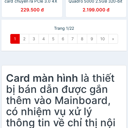
card chuyển ra PCle 3.0 4X
Quadro 5000 2.5GB 320-bit
Express CM302 Chính hãng
GDDR5 chính hãng, bảo
229.500 đ
2.199.000 đ
hành 6 tháng
Trang 1/22
1
2
3
4
5
6
7
8
9
10
»
Card màn hình
là thiết
bị bán dẫn được gắn
thêm vào Mainboard,
có nhiệm vụ xử lý
thông tin về chỉ thị nội