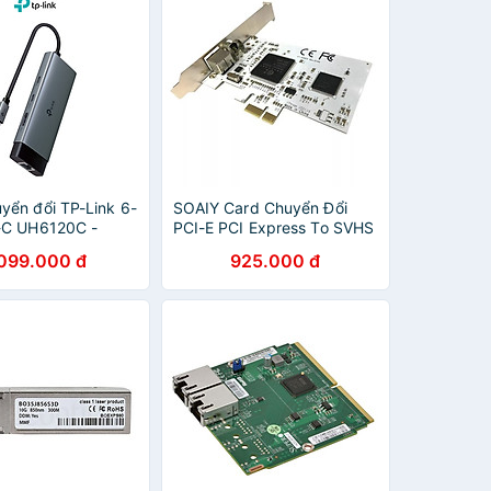
yển đổi TP-Link 6-
SOAIY Card Chuyển Đổi
-C UH6120C -
PCI-E PCI Express To SVHS
nh hãng
AV S-Video (Trắng) - Hàng
.099.000 đ
925.000 đ
Nhập Khẩu