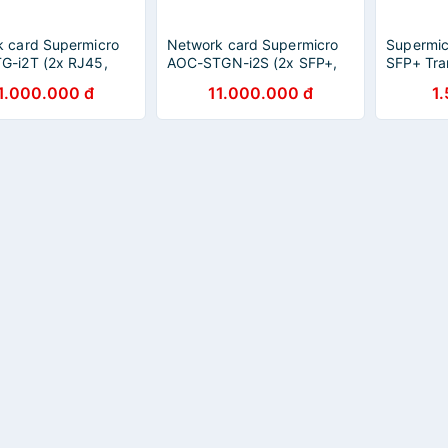
 card Supermicro
Network card Supermicro
Supermi
G-i2T (2x RJ45,
AOC-STGN-i2S (2x SFP+,
SFP+ Tra
_Hàng nhập khẩu
10GbE)_Hàng nhập khẩu
nhập kh
1.000.000 đ
11.000.000 đ
1