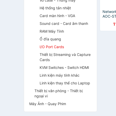
Vỏ case - Thùng máy
Hệ thống tản nhiệt
Network
Card màn hình - VGA
AOC-ST
10GbE)
Sound card - Card âm thanh
1
RAM Máy Tính
Ổ đĩa quang
I/O Port Cards
Thiết bị Streaming và Capture
Cards
KVM Switches - Switch HDMI
Linh kiện máy tính khác
Linh kiện thay thế cho Laptop
Thiết bị văn phòng - Thiết bị
ngoại vi
Máy Ảnh - Quay Phim