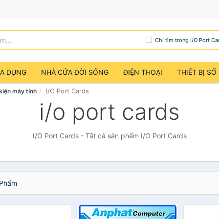
Chỉ tìm trong I/O Port Ca
IA DỤNG
NHÀ CỬA ĐỜI SỐNG
ĐIỆN THOẠI
THIẾT BỊ SỐ
I/O Port Cards
 kiện máy tính
i/o port cards
I/O Port Cards - Tất cả sản phẩm I/O Port Cards
Phẩm