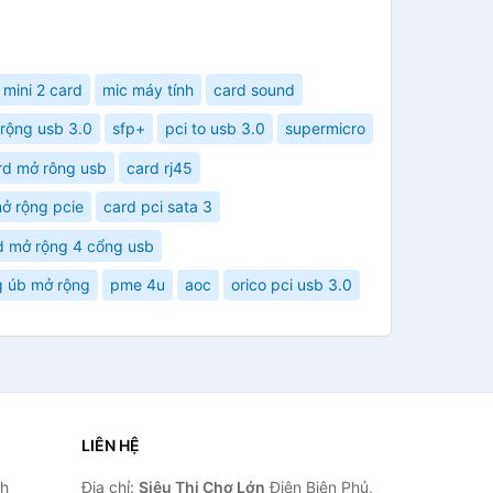
 mini 2 card
mic máy tính
card sound
rộng usb 3.0
sfp+
pci to usb 3.0
supermicro
rd mở rông usb
card rj45
ở rộng pcie
card pci sata 3
d mở rộng 4 cổng usb
 úb mở rộng
pme 4u
aoc
orico pci usb 3.0
LIÊN HỆ
nh
Địa chỉ:
Siêu Thị Chợ Lớn
Điện Biên Phủ,