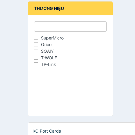
THƯƠNG HIỆU
SuperMicro
Orico
SOAIY
T-WOLF
TP-Link
I/O Port Cards