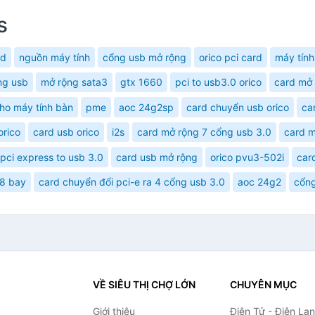
s
rd
nguồn máy tính
cổng usb mở rộng
orico pci card
máy tính
ng usb
mở rộng sata3
gtx 1660
pci to usb3.0 orico
card mở 
ho máy tính bàn
pme
aoc 24g2sp
card chuyển usb orico
ca
orico
card usb orico
i2s
card mở rộng 7 cổng usb 3.0
card m
pci express to usb 3.0
card usb mở rộng
orico pvu3-502i
car
 8 bay
card chuyển đổi pci-e ra 4 cổng usb 3.0
aoc 24g2
cổng
VỀ SIÊU THỊ CHỢ LỚN
CHUYÊN MỤC
Giới thiệu
Điện Tử - Điện Lạ