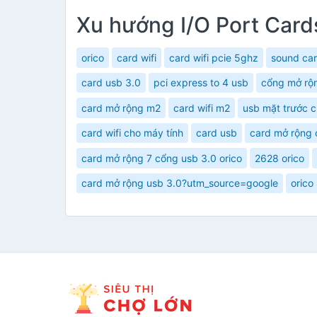
Xu hướng I/O Port Card
orico
card wifi
card wifi pcie 5ghz
sound ca
card usb 3.0
pci express to 4 usb
cổng mở rộ
card mở rộng m2
card wifi m2
usb mặt trước c
card wifi cho máy tính
card usb
card mở rộng 
card mở rộng 7 cổng usb 3.0 orico
2628 orico
card mở rộng usb 3.0?utm_source=google
orico