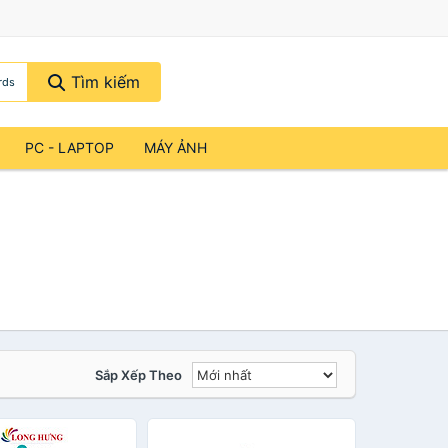
Tìm kiếm
rds
PC - LAPTOP
MÁY ẢNH
Sắp Xếp Theo