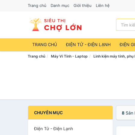
Trang chủ
Danh mục
Giới thiệu
Liên hệ
TRANG CHỦ
ĐIỆN TỬ - ĐIỆN LẠNH
ĐIỆN G
Trang chủ
Máy Vi Tính - Laptop
Linh kiện máy tính, phụ
CHUYÊN MỤC
8
Sản 
Điện Tử - Điện Lạnh