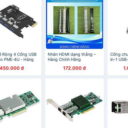
ở Rộng 4 Cổng USB
Nhân HDMI dạng thẳng –
Cổng chu
co PME-4U - Hàng
Hàng Chính Hãng
in-1 USB
Hãng
Hàng chí
450.000 đ
172.000 đ
1