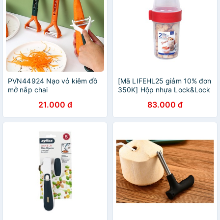
PVN44924 Nạo vỏ kiêm đồ
[Mã LIFEHL25 giảm 10% đơn
mở nắp chai
350K] Hộp nhựa Lock&Lock
Twist Two way
21.000 đ
83.000 đ
330ml+150ml - Nắp màu
đỏ-LLS213R