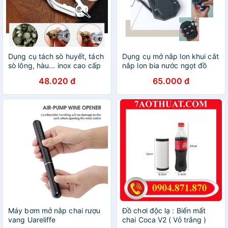
Dụng cụ tách sò huyết, tách
Dụng cụ mở nắp lon khui cắt
sò lông, hàu... inox cao cấp
nắp lon bia nước ngọt đồ
hộp đa năng thông minh
48.020 đ
65.000 đ
chuyên dụng A290
Máy bơm mở nắp chai rượu
Đồ chơi độc lạ : Biến mất
vang Uareliffe
chai Coca V2 ( Vỏ trắng )