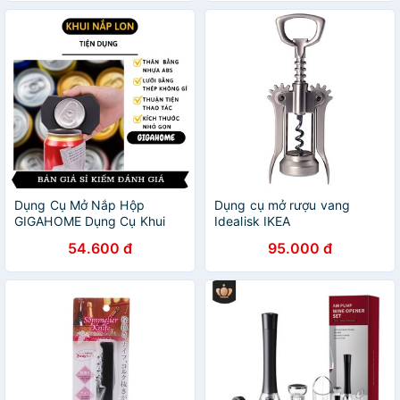
Dụng Cụ Mở Nắp Hộp
Dụng cụ mở rượu vang
GIGAHOME Dụng Cụ Khui
Idealisk IKEA
Cắt Nắp Lon Bia, Nước
54.600 đ
95.000 đ
Ngọt, Đồ Hộp Tiện Dụng
9958