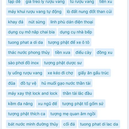
tạp dề
giá treo ly rượu vang
tủ rượu vang
tiền xu
máy khui rượu vang tự động
lò đất nung đốt than củi
khay đá
nút sừng
linh phù dán điện thoại
dụng cụ mở nắp chai bia
dụng cụ nhà bếp
tuong phat a di da
tượng phật để xe ô tô
thác nước phong thủy
tiền xưa
điếu cày
đồng xu
sào phơi đồ inox
tượng phật dược sư
ly uống rượu vang
xe kéo đi chợ
giấy ăn gấu trúc
đũa
đồ tự vệ
hủ muối gạo nước thần tài
máy xay thịt lock and lock
thần tài lắc đầu
kềm đa năng
xu ngũ đế
tượng phật tổ gốm sứ
tượng phật thích ca
tượng mẹ quan âm ngồi
bát nước minh đường thủy
cối đá
tuong phat di lac da