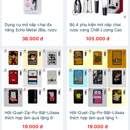
Dụng cụ mở nắp chai đa
Bộ 4 phụ kiện mở nắp chai
năng Echo Metal (Bia, rượu
rượu vang Chất Lượng Cao
vang, đồ khô) - Hàng Trung
38.000 đ
105.000 đ
Quốc Xuất Nhật
Hột-Quẹt-Zip-Po-Bật-Lữaaa
Hột-Quẹt-Zip-Po-Bật-Lữaaa
thích hợp làm quà tặng 6-
thích hợp làm quà tặng 1-
Homies.pk
Homies.pk
19.000 đ
19.000 đ