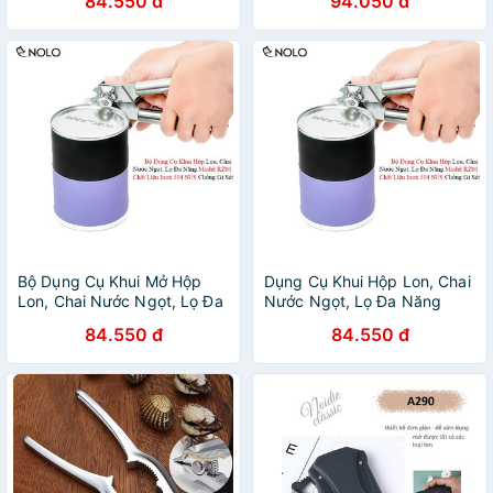
84.550 đ
94.050 đ
SUS Chống Gỉ Sét
Kim Chống Gỉ Sét
Bộ Dụng Cụ Khui Mở Hộp
Dụng Cụ Khui Hộp Lon, Chai
Lon, Chai Nước Ngọt, Lọ Đa
Nước Ngọt, Lọ Đa Năng
Năng Model RZ01 Chất Liệu
Model RZ01 Chất Liệu Inox
84.550 đ
84.550 đ
Inox 304 SUS Chống Gỉ Sét
304 SUS Chống Gỉ Sét