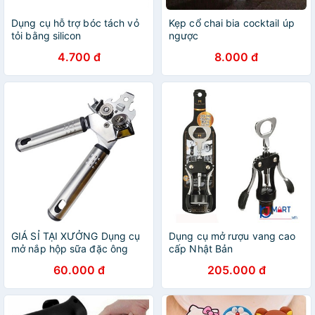
Dụng cụ hỗ trợ bóc tách vỏ
Kẹp cổ chai bia cocktail úp
tỏi bằng silicon
ngược
4.700 đ
8.000 đ
GIÁ SỈ TẠI XƯỞNG Dụng cụ
Dụng cụ mở rượu vang cao
mở nắp hộp sữa đặc ông
cấp Nhật Bản
thọ, mở lon đa năng inox loại
60.000 đ
205.000 đ
đẹp