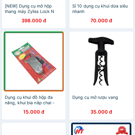
[NEW] Dụng cụ mở hộp
Sỉ 10 dụng cụ khui dừa siêu
thang máy Zyliss Lock N
nhanh
'Lift Can Opener E930043
398.000 đ
70.000 đ
được thiết kế nhỏ gọn tiện
lợi
Dụng cụ khui đồ hộp đa
Dụng cụ mở rượu vang
năng, khui bia nắp chai -
Dụng cụ mở hộp tiện dụng
15.000 đ
35.000 đ