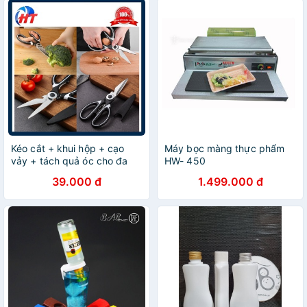
Kéo cắt + khui hộp + cạo
Máy bọc màng thực phẩm
vảy + tách quả óc cho đa
HW- 450
năng có nắp đậy
39.000 đ
1.499.000 đ