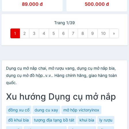
89.000 đ
500.000 đ
Trang 1/39
1
2
3
4
5
6
7
8
9
10
»
Dụng cụ mở nắp chai, mở rượu vang, dụng cụ mở nắp bia,
dụng cụ mở đồ hộp..v.v.. Hàng chính hãng, giao hàng toàn
quốc.
Xu hướng Dụng cụ mở nắp
đồng xu cổ
dung cu xay
mở hộp victoryinox
đồ khui bia
tượng địa tạng bồ tát
khui bia
ly rượu