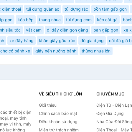
 điện thoại
túi đựng quần áo
túi đựng rác
bồn tắm gấp gọn
ấp gọn
kéo bếp
thung nhua
túi đựng cơm
kéo cắt gà
bánh
nh siêu tốc
vắt cam
đi dây điện gọn gàng
bàn gấp gọn
xe k
inh
xe đẩy hàng
khăn giấy gấu trúc
đồ gia dụng
cối đá giã 
i chợ có bánh xe
giấy nến nướng bánh
thùng nhựa lớn
VỀ SIÊU THỊ CHỢ LỚN
CHUYÊN MỤC
Giới thiệu
Điện Tử - Điện Lạ
ác thiết bị điện
Chính sách bảo mật
Điện Gia Dụng
thoại, máy tính
Điều khoản sử dụng
Nhà Cửa Đời Sống
 máy vi tính, máy
 nỗ lực không
Miễn trừ trách nhiệm
Điện Thoại - Máy 