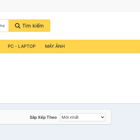
Tìm kiếm
chợ
PC - LAPTOP
MÁY ẢNH
Sắp Xếp Theo