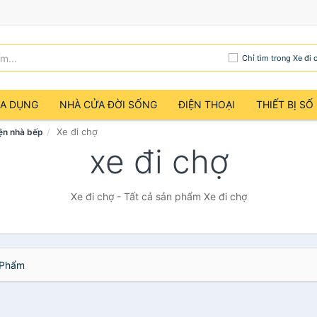
Chỉ tìm trong Xe đi 
IA DỤNG
NHÀ CỬA ĐỜI SỐNG
ĐIỆN THOẠI
THIẾT BỊ SỐ
Xe đi chợ
ện nhà bếp
xe đi chợ
Xe đi chợ - Tất cả sản phẩm Xe đi chợ
Phẩm