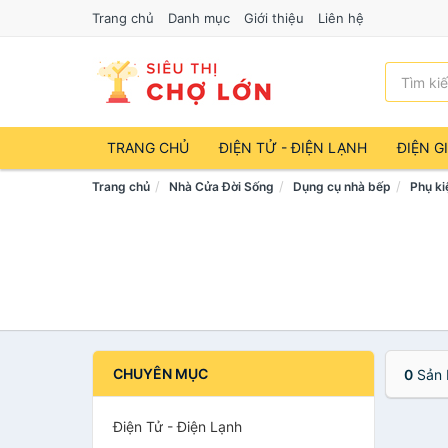
Trang chủ
Danh mục
Giới thiệu
Liên hệ
TRANG CHỦ
ĐIỆN TỬ - ĐIỆN LẠNH
ĐIỆN G
Trang chủ
Nhà Cửa Đời Sống
Dụng cụ nhà bếp
Phụ ki
CHUYÊN MỤC
0
Sản 
Điện Tử - Điện Lạnh