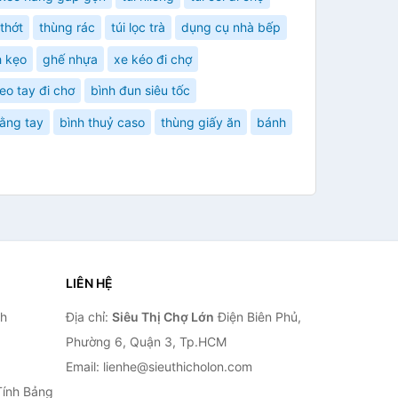
thớt
thùng rác
túi lọc trà
dụng cụ nhà bếp
 kẹo
ghế nhựa
xe kéo đi chợ
eo tay đi chơ
bình đun siêu tốc
bằng tay
bình thuỷ caso
thùng giấy ăn
bánh
LIÊN HỆ
nh
Địa chỉ:
Siêu Thị Chợ Lớn
Điện Biên Phủ,
Phường 6, Quận 3, Tp.HCM
Email: lienhe@sieuthicholon.com
Tính Bảng