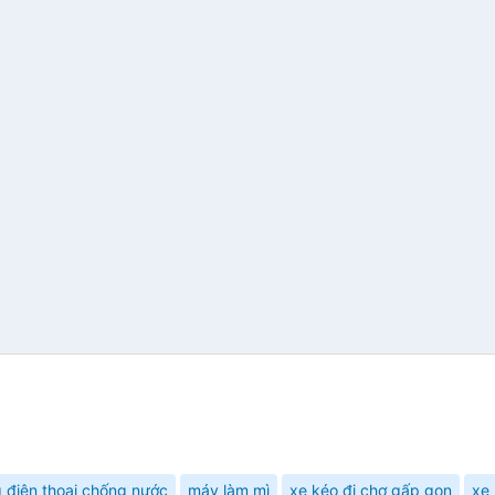
g điện thoại chống nước
máy làm mì
xe kéo đi chợ gấp gọn
xe