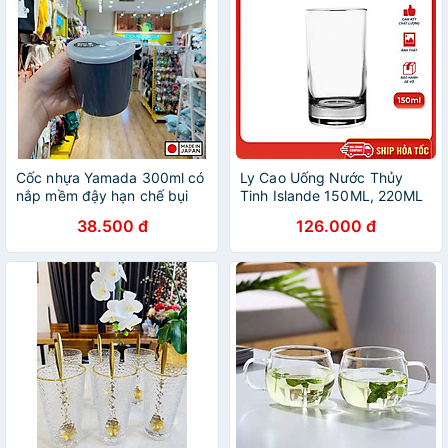
Cốc nhựa Yamada 300ml có
Ly Cao Uống Nước Thủy
nắp mềm đậy hạn chế bụi
Tinh Islande 150ML, 220ML
bẩn lọt vào - nội địa Nhật
& 290ML - 12829, D6318 &
38.500 đ
126.000 đ
Bản
D6293 - Bộ 6 ly