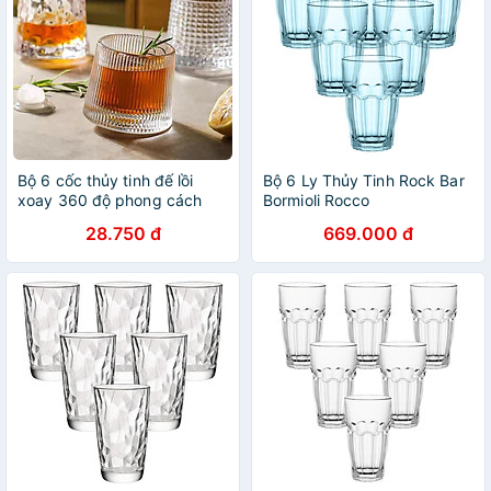
Bộ 6 cốc thủy tinh đế lồi
Bộ 6 Ly Thủy Tinh Rock Bar
xoay 360 độ phong cách
Bormioli Rocco
Châu âu cực sang trọng (
418970B03321990 (370ml /
28.750 đ
669.000 đ
giao vân ngẫu nhiên )
Ly) - Xanh Biển