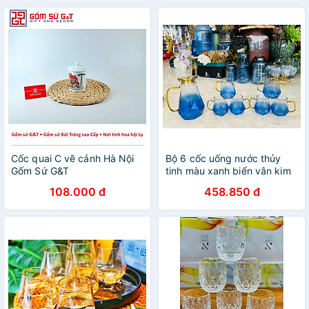
Cốc quai C vẽ cảnh Hà Nội
Bộ 6 cốc uống nước thủy
Gốm Sứ G&T
tinh màu xanh biển vân kim
cương quai vàng
108.000 đ
458.850 đ