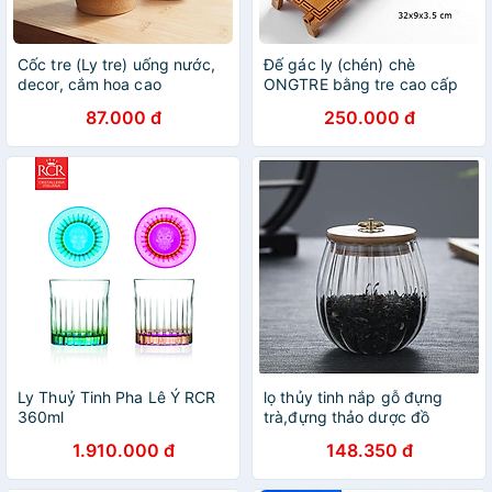
Cốc tre (Ly tre) uống nước,
Đế gác ly (chén) chè
decor, cắm hoa cao
ONGTRE bằng tre cao cấp
8cm,12cm
dành cho trà đạo
87.000 đ
250.000 đ
Ly Thuỷ Tinh Pha Lê Ý RCR
lọ thủy tinh nắp gỗ đựng
360ml
trà,đựng thảo dược đồ
khô,đựng đường mẫu mới
1.910.000 đ
148.350 đ
nhất