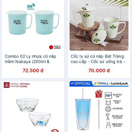
Combo 02 Ly nhựa có nắp
Cốc ly sứ có nắp Bát Tràng
mềm Nakaya (200ml &
cao cấp - Cốc sứ uống trà -
300ml) dùng được trong lò
Cốc sứ uống nước đẹp có
72.500 đ
70.000 đ
vi sóng hàng nội địa Nhật
nắp giá rẻ
Bản (Made in Japan)