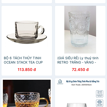
BỘ 6 TÁCH THỦY TINH
(GIÁ SIÊU RẺ) Ly thuỷ tinh
OCEAN STACK TEA CUP
RETRO TRẮNG - VÀNG -
P0340 + P0271
VIỀN VÀNG
113.850 đ
72.450 đ