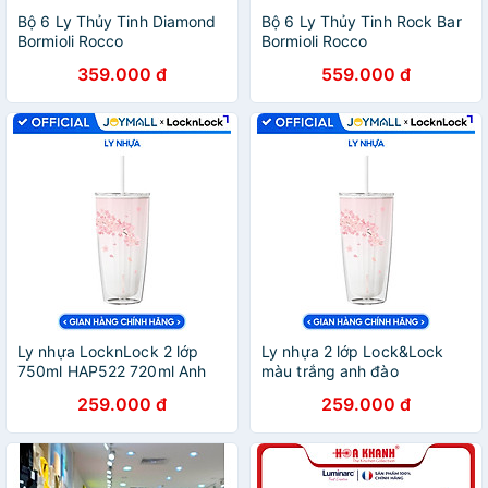
Bộ 6 Ly Thủy Tinh Diamond
Bộ 6 Ly Thủy Tinh Rock Bar
Bormioli Rocco
Bormioli Rocco
350240M02321990 (470ml
418920BN6321990 (355ml
359.000 đ
559.000 đ
/ Ly)
/ Ly)
Ly nhựa LocknLock 2 lớp
Ly nhựa 2 lớp Lock&Lock
750ml HAP522 720ml Anh
màu trắng anh đào
Đào - Hàng chính hãng kèm
HAP522WHT 750ml - Hàng
259.000 đ
259.000 đ
ống hút, cách nhiệt tốt,
chính hãng, có ống hút, có
miệng rộng - JoyMall
nắp đậy - JoyMall