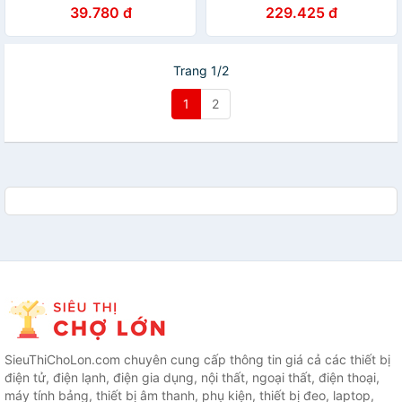
Vạch Ml Lường nước Có Nắp
39.780 đ
229.425 đ
Đậy Chống Tràn Kèm Ống
Hút Cho Bé- Hàng chính
hãng
Trang 1/2
1
2
SieuThiChoLon.com chuyên cung cấp thông tin giá cả các thiết bị
điện tử, điện lạnh, điện gia dụng, nội thất, ngoại thất, điện thoại,
máy tính bảng, thiết bị âm thanh, phụ kiện, thiết bị đeo, laptop,