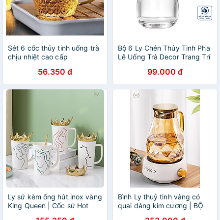
Sét 6 cốc thủy tinh uống trà
Bộ 6 Ly Chén Thủy Tinh Pha
chịu nhiệt cao cấp
Lê Uống Trà Decor Trang Trí
Dung Tích 80ml - HÀNG
56.350 đ
99.000 đ
CHÍNH HÃNG MINIIN
Ly sứ kèm ống hút inox vàng
Bình Ly thuỷ tinh vàng có
King Queen | Cốc sứ Hot
quai dáng kim cương | BỘ
Trend 2022 | Cốc sứ có nắm
BÌNH CỐC BOROSILICATE