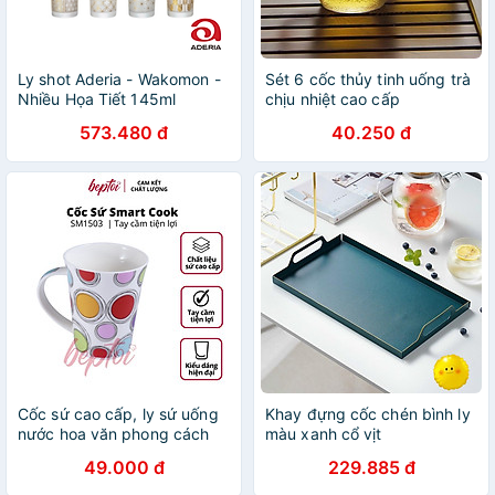
Ly shot Aderia - Wakomon -
Sét 6 cốc thủy tinh uống trà
Nhiều Họa Tiết 145ml
chịu nhiệt cao cấp
573.480 đ
40.250 đ
Cốc sứ cao cấp, ly sứ uống
Khay đựng cốc chén bình ly
nước hoa văn phong cách
màu xanh cổ vịt
Châu Âu Smart Cook dung
49.000 đ
229.885 đ
tích 400ML Hàng chính
hãng