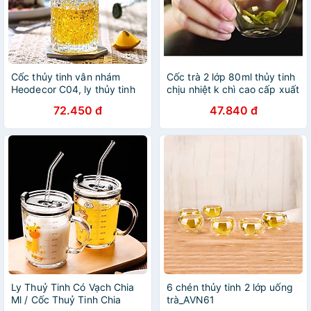
Cốc thủy tinh vân nhám
Cốc trà 2 lớp 80ml thủy tinh
Heodecor C04, ly thủy tinh
chịu nhiệt k chì cao cấp xuất
cao cấp
khẩu Borosilicate, chịu nhiệt
72.450 đ
47.840 đ
150 độ C k nứt vỡ
Ly Thuỷ Tinh Có Vạch Chia
6 chén thủy tinh 2 lớp uống
Ml / Cốc Thuỷ Tinh Chia
trà_AVN61