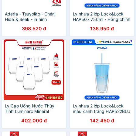
Aderia - Tsuyoiko - Chén
Ly nhựa 2 lớp Lock&Lock
Hide & Seek - in hình
HAP507 750ml - Hàng chính
thỏ/hình - 9.5cm
hãng, có ống hút, có nắp
398.520 đ
136.950 đ
đậy - Tặng kèm cọ rửa
Ly Cao Uống Nước Thủy
Ly nhựa 2 lớp Lock&Lock
Tinh Luminarc Mineral
màu xanh trắng HAP522BLU
370ML - bộ 6 ly - H5692
750ml - Hàng chính hãng,
402.000 đ
142.450 đ
có ống hút, có nắp đậy -
JoyMall