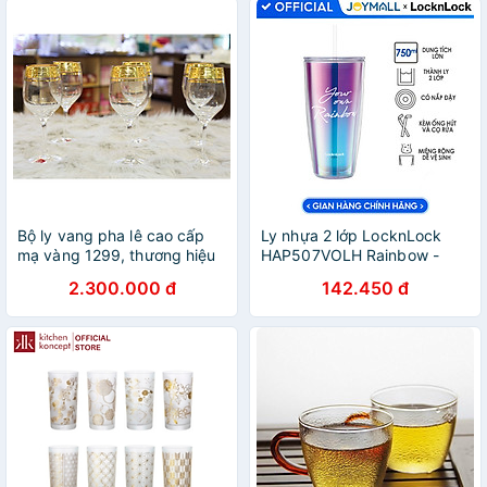
Bộ ly vang pha lê cao cấp
Ly nhựa 2 lớp LocknLock
mạ vàng 1299, thương hiệu
HAP507VOLH Rainbow -
RONA, xuất xứ Slovakia -
kèm ống hút 750ml - Màu
2.300.000 đ
142.450 đ
Hàng chính hãng
cầu vồng