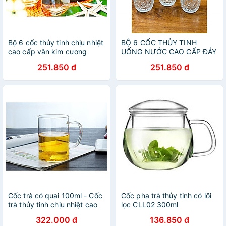
Bộ 6 cốc thủy tinh chịu nhiệt
BỘ 6 CỐC THỦY TINH
cao cấp vân kim cương
UỐNG NƯỚC CAO CẤP ĐÁY
TRÒN HOA VĂN XO
251.850 đ
251.850 đ
Cốc trà có quai 100ml - Cốc
Cốc pha trà thủy tinh có lõi
trà thủy tinh chịu nhiệt cao
lọc CLL02 300ml
cấp Borosilicate, hàng xuất
322.000 đ
136.850 đ
Âu