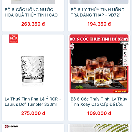
BỘ 6 CỐC UỐNG NƯỚC
BỘ 6 LY THỦY TINH UỐNG
HOA QUẢ THỦY TINH CAO
TRÀ DÁNG THẤP - VD721
CẤP VÂN KIM CƯƠNG
263.350 đ
194.350 đ
SANG TRỌNG ( CỐC CAO 0
Ly Thuỷ Tinh Pha Lê Ý RCR -
Bộ 6 Cốc Thủy Tinh, Ly Thủy
Laurus Dof Tumbler 330ml
Tinh Xoay Cao Cấp Đế Lồi,
Ly Ngoại Họa Tiết Hiện Đại
275.000 đ
109.000 đ
Dày Dặn Chịu Nhiệt Tốt