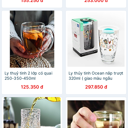
155.250 đ
253.000 đ
đậy kèm ống hút Size To
SIÊU NHẸ - CHỊU NHIỆT -
vương miệng
CƯỜNG LỰC LỤC GIÁC
QUAI
Ly thuỷ tinh 2 lớp có quai
Ly thủy tinh Ocean nắp trượt
250-350-450ml
320ml ( giao màu ngẫu
nhiên )
125.350 đ
297.850 đ