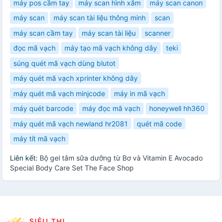
máy pos cầm tay
máy scan hình xăm
máy scan canon
máy scan
máy scan tài liệu thông minh
scan
máy scan cầm tay
máy scan tài liệu
scanner
đọc mã vạch
máy tạo mã vạch không dây
teki
súng quét mã vạch dùng blutot
máy quét mã vạch xprinter không dây
máy quét mã vạch minjcode
máy in mã vạch
máy quét barcode
máy đọc mã vạch
honeywell hh360
máy quét mã vạch newland hr2081
quét mã code
máy tít mã vạch
Liên kết:
Bộ gel tắm sữa dưỡng từ Bơ và Vitamin E Avocado
Special Body Care Set The Face Shop