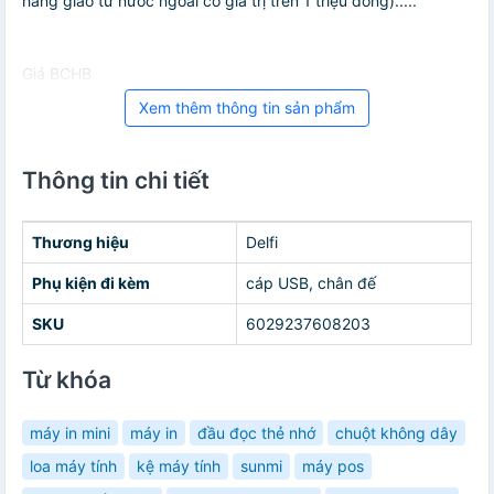
hàng giao từ nước ngoài có giá trị trên 1 triệu đồng).....
Giá BCHB
Xem thêm thông tin sản phẩm
Thông tin chi tiết
Thương hiệu
Delfi
Phụ kiện đi kèm
cáp USB, chân đế
SKU
6029237608203
Từ khóa
máy in mini
máy in
đầu đọc thẻ nhớ
chuột không dây
loa máy tính
kệ máy tính
sunmi
máy pos