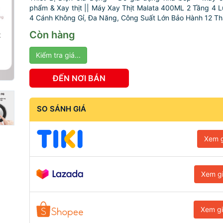
phẩm & Xay thịt || Máy Xay Thịt Malata 400ML 2 Tầng 4 
4 Cánh Không Gỉ, Đa Năng, Công Suất Lớn Bảo Hành 12 T
Còn hàng
Kiểm tra giá...
ĐẾN NƠI BÁN
SO SÁNH GIÁ
Xem g
Xem g
Xem g