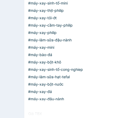
#máy-xay-sinh-tố-mini
#máy-xay-thịt-philip
#máy-xay-tỏi-ớt
#máy-xay-cầm-tay-philip
#máy-xay-philip
#máy-làm-sữa-đậu-nành
#máy-xay-mini
#máy-bào-đá
#máy-xay-bột-khô
#máy-xay-sinh-tố-cong-nghiep
#máy-làm-sữa-hạt-tefal
#máy-xay-bột-nước
#máy-xay-đá
#máy-xay-đậu-nành
Giá TBX