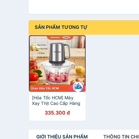
SẢN PHẨM TƯƠNG TỰ
[Hỏa Tốc HCM] Máy
Xay Thịt Cao Cấp Hàng
Nội Địa Trung Cối Thủy
335.300 đ
Tinh Công Xuất 300W 4
Lưỡi Dao
GIỚI THIỆU
SẢN PHẨM
THÔNG TIN
CHI