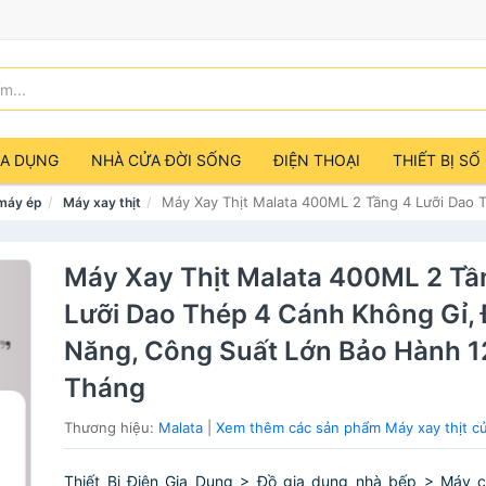
IA DỤNG
NHÀ CỬA ĐỜI SỐNG
ĐIỆN THOẠI
THIẾT BỊ SỐ
Máy Xay Thịt Malata 400ML 2 Tầng 4 Lưỡi Dao 
máy ép
Máy xay thịt
Máy Xay Thịt Malata 400ML 2 Tầ
Lưỡi Dao Thép 4 Cánh Không Gỉ,
Năng, Công Suất Lớn Bảo Hành 1
Tháng
Thương hiệu:
Malata
|
Xem thêm các sản phẩm Máy xay thịt c
Thiết Bị Điện Gia Dụng > Đồ gia dụng nhà bếp > Máy c