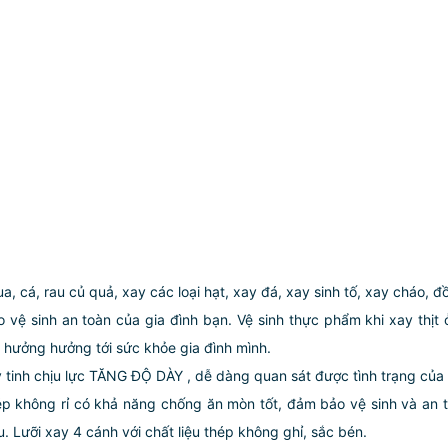
ua, cá, rau củ quả, xay các loại hạt, xay đá, xay sinh tố, xay cháo, đ
o vệ sinh an toàn của gia đình bạn. Vệ sinh thực phẩm khi xay thịt
hưởng hưởng tới sức khỏe gia đình mình.
ỷ tinh chịu lực TĂNG ĐỘ DÀY , dễ dàng quan sát được tình trạng của
ép không rỉ có khả năng chống ăn mòn tốt, đảm bảo vệ sinh và an
 Lưỡi xay 4 cánh với chất liệu thép không ghỉ, sắc bén.