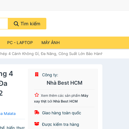
Tìm kiếm
PC - LAPTOP
MÁY ẢNH
Thép 4 Cánh Không Gỉ, Đa Năng, Công Suất Lớn Bảo Hành 12 Tháng
ng 4
Công ty:
 Đa
Nhà Best HCM
2
Xem thêm các sản phẩm
Máy
xay thịt
bởi
Nhà Best HCM
Giao hàng toàn quốc
ủa Malata
Được kiểm tra hàng
hế biến thực