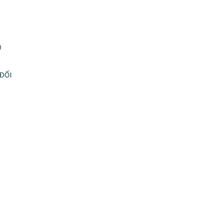
0
ĐỐI