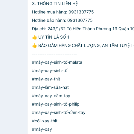
3. THÔNG TIN LIÊN HỆ
Hotline mua hàng: 0931307775
Hotline bảo hành: 0931307775
Địa chỉ: 243/1/32 Tô Hiến Thành Phường 13 Quận 1
👍 UY TÍN LÀ SỐ 1
👍 BẢO ĐẢM HÀNG CHẤT LƯỢNG, AN TÂM TUYỆT 
-------------------------
#máy-xay-sinh-tố-malata
#máy-xay-sinh-tố
#máy-xay-thịt
#máy-làm-sữa-hạt
#máy-xay-cầm-tay
#máy-xay-sinh-tố-philip
#máy-xay-sinh-tố-cầm-tay
#cối-xay-thịt
#máy-xay