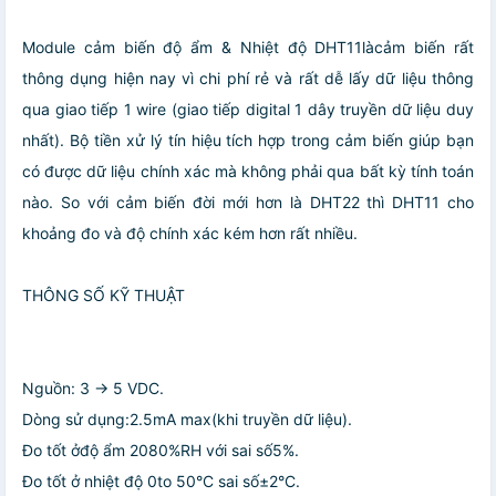
Module cảm biến độ ẩm & Nhiệt độ DHT11làcảm biến rất
thông dụng hiện nay vì chi phí rẻ và rất dễ lấy dữ liệu thông
qua giao tiếp 1 wire (giao tiếp digital 1 dây truyền dữ liệu duy
nhất). Bộ tiền xử lý tín hiệu tích hợp trong cảm biến giúp bạn
có được dữ liệu chính xác mà không phải qua bất kỳ tính toán
nào. So với cảm biến đời mới hơn là DHT22 thì DHT11 cho
khoảng đo và độ chính xác kém hơn rất nhiều.
THÔNG SỐ KỸ THUẬT
Nguồn: 3 -> 5 VDC.
Dòng sử dụng:2.5mA max(khi truyền dữ liệu).
Đo tốt ởđộ ẩm 2080%RH với sai số5%.
Đo tốt ở nhiệt độ 0to 50°C sai số±2°C.