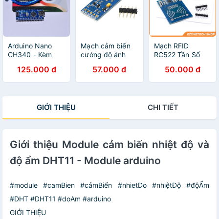
Arduino Nano
Mạch cảm biến
Mạch RFID
CH340 - Kèm
cường độ ánh
RC522 Tần Số
cáp USB [HTE
sáng Lux
13,56Mhz Giao
125.000 đ
57.000 đ
50.000 đ
Quy Nhơn CN2]
BH1750 - Module
Tiếp SPI
arduino
GIỚI THIỆU
CHI TIẾT
Giới thiệu Module cảm biến nhiệt độ và
độ ẩm DHT11 - Module arduino
#module #camBien #cảmBiến #nhietDo #nhiệtĐộ #độẨm
#DHT #DHT11 #doAm #arduino
GIỚI THIỆU