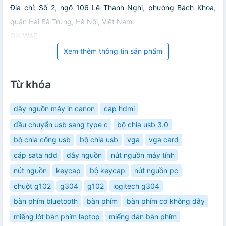
Địa chỉ: Số 2, ngõ 106 Lê Thanh Nghị, phường Bách Khoa,
quận Hai Bà Trưng, Hà Nội, Việt Nam.
Giá WAP
Xem thêm thông tin sản phẩm
Từ khóa
dây nguồn máy in canon
cáp hdmi
đầu chuyển usb sang type c
bộ chia usb 3.0
bộ chia cổng usb
bộ chia usb
vga
vga card
cáp sata hdd
dây nguồn
nút nguồn máy tính
nút nguồn
keycap
bộ keycap
nút nguồn pc
chuột g102
g304
g102
logitech g304
bàn phím bluetooth
bàn phím
bàn phím cơ không dây
miếng lót bàn phím laptop
miếng dán bàn phím