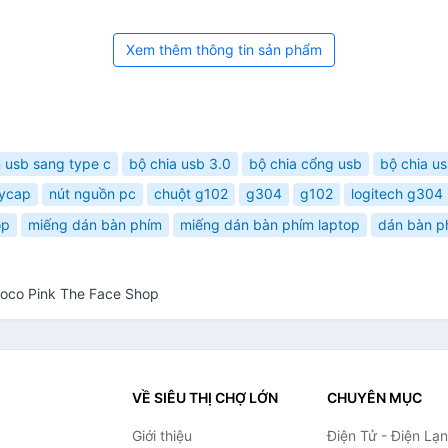
Xem thêm thông tin sản phẩm
 usb sang type c
bộ chia usb 3.0
bộ chia cổng usb
bộ chia u
ycap
nút nguồn pc
chuột g102
g304
g102
logitech g304
op
miếng dán bàn phím
miếng dán bàn phím laptop
dán bàn p
coco Pink The Face Shop
VỀ SIÊU THỊ CHỢ LỚN
CHUYÊN MỤC
Giới thiệu
Điện Tử - Điện Lạ