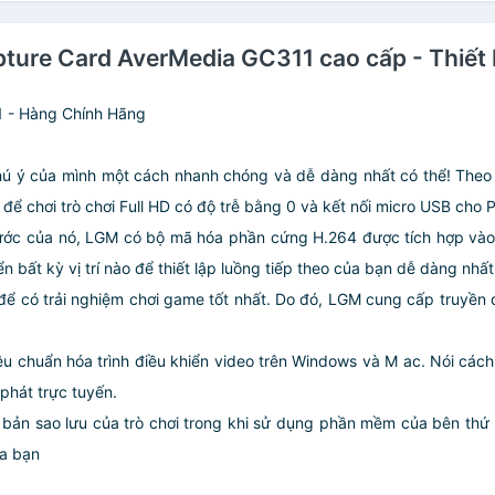
Capture Card AverMedia GC311 cao cấp - Thiế
1 - Hàng Chính Hãng
hú ý của mình một cách nhanh chóng và dễ dàng nhất có thể! Theo 
 để chơi trò chơi Full HD có độ trễ bằng 0 và kết nối micro USB cho
hước của nó, LGM có bộ mã hóa phần cứng H.264 được tích hợp vào 
 bất kỳ vị trí nào để thiết lập luồng tiếp theo của bạn dễ dàng nhất
 để có trải nghiệm chơi game tốt nhất. Do đó, LGM cung cấp truyền
.
u chuẩn hóa trình điều khiển video trên Windows và M ac. Nói các
phát trực tuyến.
bản sao lưu của trò chơi trong khi sử dụng phần mềm của bên thứ 
ủa bạn