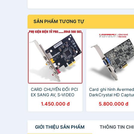
SẢN PHẨM TƯƠNG TỰ
CARD CHUYỂN ĐỔI PCI
Card ghi hình Avermed
EX SANG AV, S-VIDEO
DarkCrystal HD Captu
AVERMEDIA C725D CAO
CD311 1080p60 HDMI
1.450.000 đ
5.800.000 đ
CẤP GHI LẠI HÌNH ẢNH
MÁY SIÊU ÂM, GHI HÌNH
MÁY NỘI SOI...
GIỚI THIỆU
SẢN PHẨM
THÔNG TIN
CHI