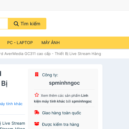
Tìm kiếm
PC - LAPTOP
MÁY ẢNH
ard AverMedia GC311 cao cấp - Thiết Bị Live Stream Hàng Chính Hãng
d
Công ty:
 Bị
spminhngoc
Xem thêm các sản phẩm
Linh
kiện máy tính khác
bởi
spminhngoc
áy tính khác
Giao hàng toàn quốc
ị Live Stream
Được kiểm tra hàng
 Stream Hàng