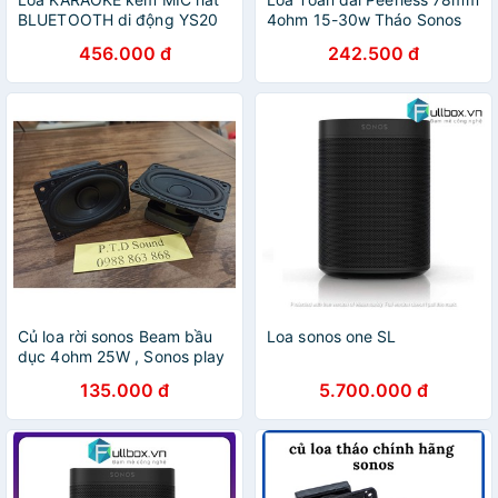
BLUETOOTH di động YS20
4ohm 15-30w Tháo Sonos
Play 5 Gen 1 - Từ PTD
456.000 đ
242.500 đ
Sound
Củ loa rời sonos Beam bầu
Loa sonos one SL
dục 4ohm 25W , Sonos play
bar 3inch 4ohm 30w. Độ chế
135.000 đ
5.700.000 đ
loa, siêu bass, siêu trầm từ
PTD Sound