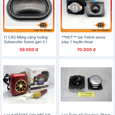
[1 CÁI] Màng cộng hưởng
**HOT** loa Treble sonos
Subwoofer Sonos gen 2 (
play 1 huyền thoại
13x20cm)
(12ohm20w) Siêu hay tặng
59.000 đ
70.000 đ
kèm tụ
Loa KARAOKE kèm MIC hát
Loa Toàn dải Peerless 78mm