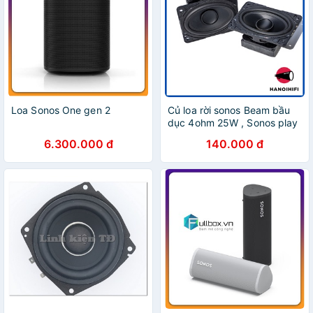
Loa Sonos One gen 2
Củ loa rời sonos Beam bầu
dục 4ohm 25W , Sonos play
bar 3inch 4ohm 30w. Độ chế
6.300.000 đ
140.000 đ
loa, siêu bass, siêu trầm