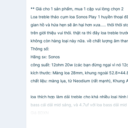
** Giá cho 1 sản phẩm, mua 1 cặp vui lòng chọn 2
Loa treble tháo cụm loa Sonos Play 1 huyền thoại đã
gian hồ và hứa hẹn sẽ ăn hại hơn xưa..... thôi thôi s
trên giới thiệu vui thôi. thật ra thì đây loa trebl
không còn hàng loại này nữa. về chất lượng âm thanh
Thông số:
Hãng sx: Sonos
công suất: 12ohm 20w (các bạn đừng ngại vì nó 12o
kích thước: Màng loa 28mm, khung ngoài 52.8x44.
chất liệu: màng lụa, từ Neodium (rất mạnh), Khung 
loa thích hợp làm dải treble cho khá nhiều loại hình
bass cái dải mid sáng, và 4.7uf với loa bass dải mid 
Giá BDXN