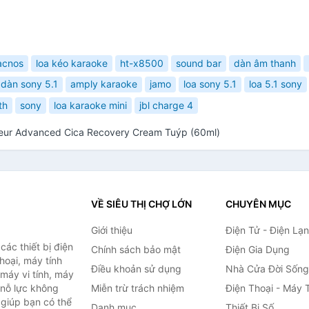
acnos
loa kéo karaoke
ht-x8500
sound bar
dàn âm thanh
dàn sony 5.1
amply karaoke
jamo
loa sony 5.1
loa 5.1 sony
th
sony
loa karaoke mini
jbl charge 4
eur Advanced Cica Recovery Cream Tuýp (60ml)
VỀ SIÊU THỊ CHỢ LỚN
CHUYÊN MỤC
Giới thiệu
Điện Tử - Điện Lạ
ác thiết bị điện
Chính sách bảo mật
Điện Gia Dụng
thoại, máy tính
Điều khoản sử dụng
Nhà Cửa Đời Sống
 máy vi tính, máy
 nỗ lực không
Miễn trừ trách nhiệm
Điện Thoại - Máy 
giúp bạn có thể
Danh mục
Thiết Bị Số