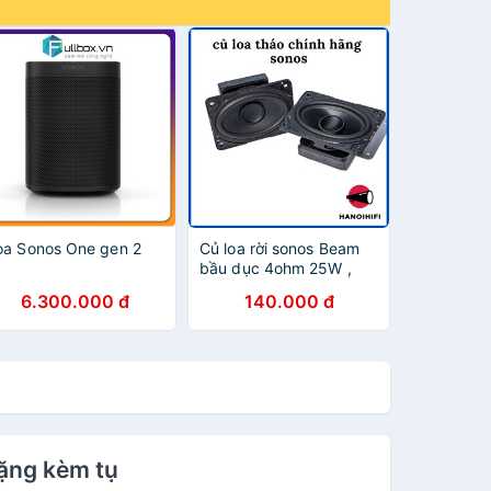
oa Sonos One gen 2
Củ loa rời sonos Beam
bầu dục 4ohm 25W ,
Sonos play bar 3inch
6.300.000 đ
140.000 đ
4ohm 30w. Độ chế loa,
siêu bass, siêu trầm
tặng kèm tụ