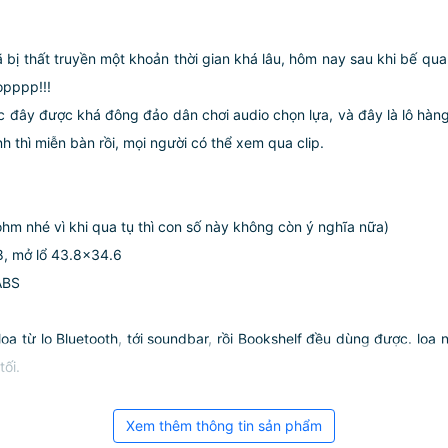
 bị thất truyền một khoản thời gian khá lâu, hôm nay sau khi bế quan 
topppp!!!
e trước đây được khá đông đảo dân chơi audio chọn lựa, và đây là lô h
 thì miễn bàn rồi, mọi người có thể xem qua clip.
hm nhé vì khi qua tụ thì con số này không còn ý nghĩa nữa)
8, mở lổ 43.8x34.6
ABS
 loa từ lo Bluetooth, tới soundbar, rồi Bookshelf đều dùng được. loa
tối.
Xem thêm thông tin sản phẩm