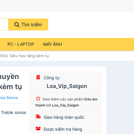
Tìm kiếm
PC - LAPTOP
MÁY ẢNH
20w) Siêu hay tặng kèm tụ
 huyền
Công ty:
kèm tụ
Loa_Vip_Saigon
của Sonos
Xem thêm các sản phẩm
Dàn âm
thanh
bởi
Loa_Vip_Saigon
 Treble sonos
Giao hàng toàn quốc
Được kiểm tra hàng