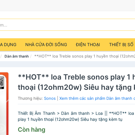
IA DỤNG
NHÀ CỬA ĐỜI SỐNG
ĐIỆN THOẠI
THIẾT BỊ SỐ
**HOT** loa Treble sonos play 1 huyền thoại (12ohm
Dàn âm thanh
**HOT** loa Treble sonos play 1
thoại (12ohm20w) Siêu hay tặng 
Thương hiệu:
Sonos
|
Xem thêm các sản phẩm Dàn âm thanh 
Thiết Bị Âm Thanh > Dàn âm thanh > Loa || **HOT** loa
play 1 huyền thoại (12ohm20w) Siêu hay tặng kèm tụ
Còn hàng