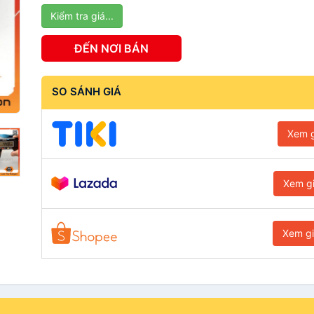
Kiểm tra giá...
ĐẾN NƠI BÁN
SO SÁNH GIÁ
Xem g
Xem g
Xem g