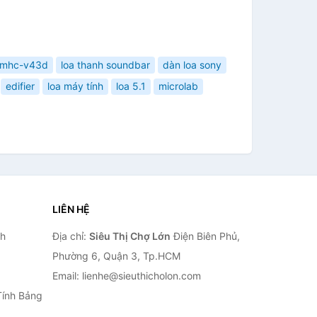
mhc-v43d
loa thanh soundbar
dàn loa sony
edifier
loa máy tính
loa 5.1
microlab
LIÊN HỆ
nh
Địa chỉ:
Siêu Thị Chợ Lớn
Điện Biên Phủ,
Phường 6, Quận 3, Tp.HCM
Email: lienhe@sieuthicholon.com
Tính Bảng