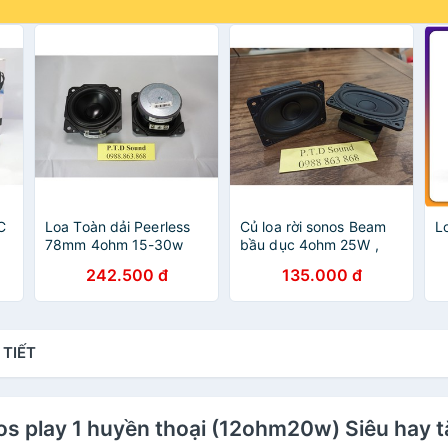
C
Loa Toàn dải Peerless
Củ loa rời sonos Beam
L
78mm 4ohm 15-30w
bầu dục 4ohm 25W ,
Tháo Sonos Play 5 Gen
Sonos play bar 3inch
242.500 đ
135.000 đ
1 - Từ PTD Sound
4ohm 30w. Độ chế loa,
siêu bass, siêu trầm từ
PTD Sound
 TIẾT
nos play 1 huyền thoại (12ohm20w) Siêu hay 