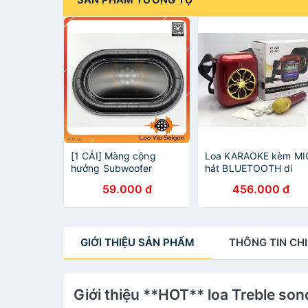
[1 CÁI] Màng cộng
Loa KARAOKE kèm MI
hưởng Subwoofer
hát BLUETOOTH di
Sonos gen 2 ( 13x20cm)
động YS20
59.000 đ
456.000 đ
GIỚI THIỆU
SẢN PHẨM
THÔNG TIN
CHI
Giới thiệu **HOT** loa Treble so