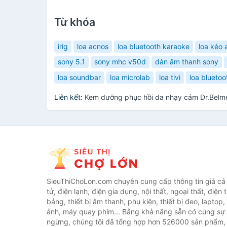
Từ khóa
irig
loa acnos
loa bluetooth karaoke
loa kéo 
sony 5.1
sony mhc v50d
dàn âm thanh sony
loa soundbar
loa microlab
loa tivi
loa bluetoo
Liên kết:
Kem dưỡng phục hồi da nhạy cảm Dr.Belm
SieuThiChoLon.com chuyên cung cấp thông tin giá cả c
tử, điện lạnh, điện gia dụng, nội thất, ngoại thất, điện 
bảng, thiết bị âm thanh, phụ kiện, thiết bị đeo, laptop,
ảnh, máy quay phim... Bằng khả năng sẵn có cùng sự
ngừng, chúng tôi đã tổng hợp hơn 526000 sản phẩm, 