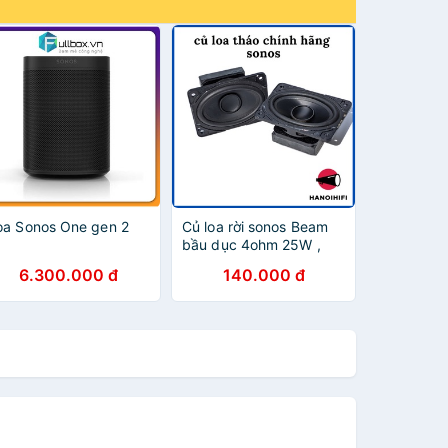
oa Sonos One gen 2
Củ loa rời sonos Beam
bầu dục 4ohm 25W ,
Sonos play bar 3inch
6.300.000 đ
140.000 đ
4ohm 30w. Độ chế loa,
siêu bass, siêu trầm