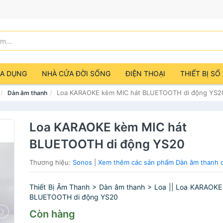
IA DỤNG
NHÀ CỬA ĐỜI SỐNG
ĐIỆN THOẠI
THIẾT BỊ SỐ
Loa KARAOKE kèm MIC hát BLUETOOTH di động YS2
Dàn âm thanh
Loa KARAOKE kèm MIC hát
BLUETOOTH di động YS20
Thương hiệu:
Sonos
|
Xem thêm các sản phẩm Dàn âm thanh 
Thiết Bị Âm Thanh > Dàn âm thanh > Loa || Loa KARAOKE
BLUETOOTH di động YS20
Còn hàng