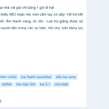
ại nhà với giá chỉ bằng 1 giờ đi hát
kiểu MC) hoặc mic mini cầm tay có dây- Hỗ trợ kết
ười- Âm thanh vang, rõ, lớn.- Loa trợ giảng được sử
 người dẫn trong các sự kiện, hội chợ, bán hàng lưu
mhc-v43d
loa thanh soundbar
dàn loa sony
edifier
loa máy tính
loa 5.1
microlab
)