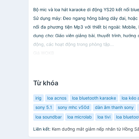
Bộ mic và loa hát karaoke di động YS20 kết nối blueto
Sử dụng máy: Đeo ngang hông bằng dây đai, hoặc đ
nối đa phương tiện Mp3 với thiết bị ngoài: Mobile,
dụng cho: Giáo viên giảng bài, thuyết trình, hướng
động, các hoạt động trong phòng tập...
Giá WOKB
Từ khóa
irig
loa acnos
loa bluetooth karaoke
loa kéo 
sony 5.1
sony mhc v50d
dàn âm thanh sony
loa soundbar
loa microlab
loa tivi
loa bluetoo
Liên kết:
Kem dưỡng mắt giảm nếp nhăn từ Hồng S