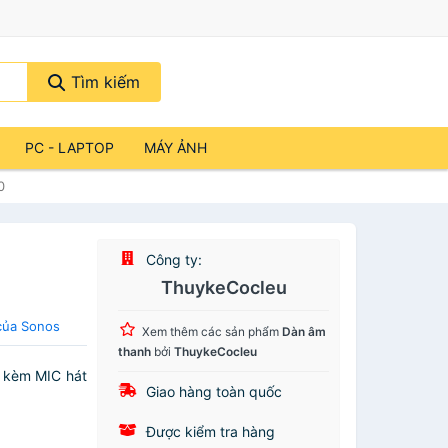
Tìm kiếm
PC - LAPTOP
MÁY ẢNH
0
Công ty:
ThuykeCocleu
của Sonos
Xem thêm các sản phẩm
Dàn âm
thanh
bởi
ThuykeCocleu
 kèm MIC hát
Giao hàng toàn quốc
Được kiểm tra hàng