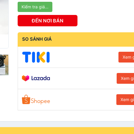
Kiểm tra giá...
ĐẾN NƠI BÁN
SO SÁNH GIÁ
Xem g
Xem g
Xem g