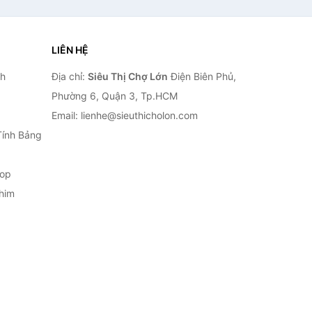
LIÊN HỆ
nh
Địa chỉ:
Siêu Thị Chợ Lớn
Điện Biên Phủ,
Phường 6, Quận 3, Tp.HCM
Email: lienhe@sieuthicholon.com
Tính Bảng
top
him