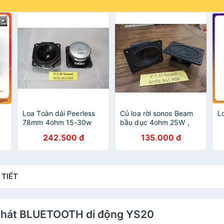
Loa Toàn dải Peerless
Củ loa rời sonos Beam
L
78mm 4ohm 15-30w
bầu dục 4ohm 25W ,
u
Tháo Sonos Play 5 Gen
Sonos play bar 3inch
242.500 đ
135.000 đ
1 - Từ PTD Sound
4ohm 30w. Độ chế loa,
siêu bass, siêu trầm từ
PTD Sound
 TIẾT
C hát BLUETOOTH di động YS20