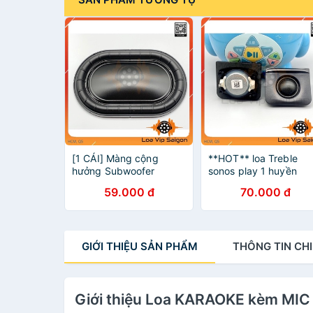
[1 CÁI] Màng cộng
**HOT** loa Treble
hưởng Subwoofer
sonos play 1 huyền
Sonos gen 2 ( 13x20cm)
thoại (12ohm20w) Siê
59.000 đ
70.000 đ
hay tặng kèm tụ
GIỚI THIỆU
SẢN PHẨM
THÔNG TIN
CHI
Giới thiệu Loa KARAOKE kèm MI