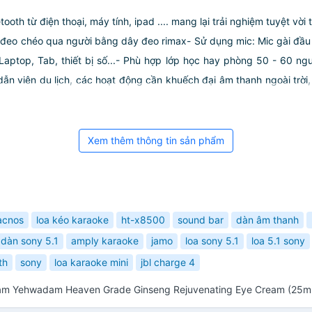
oth từ điện thoại, máy tính, ipad .... mang lại trải nghiệm tuyệt vời t
eo chéo qua người bằng dây đeo rimax- Sử dụng mic: Mic gài đầu (
 Laptop, Tab, thiết bị số...- Phù hợp lớp học hay phòng 50 - 60 ng
 dẫn viên du lịch, các hoạt động cần khuếch đại âm thanh ngoài trời,
Xem thêm thông tin sản phẩm
acnos
loa kéo karaoke
ht-x8500
sound bar
dàn âm thanh
dàn sony 5.1
amply karaoke
jamo
loa sony 5.1
loa 5.1 sony
th
sony
loa karaoke mini
jbl charge 4
âm Yehwadam Heaven Grade Ginseng Rejuvenating Eye Cream (25ml