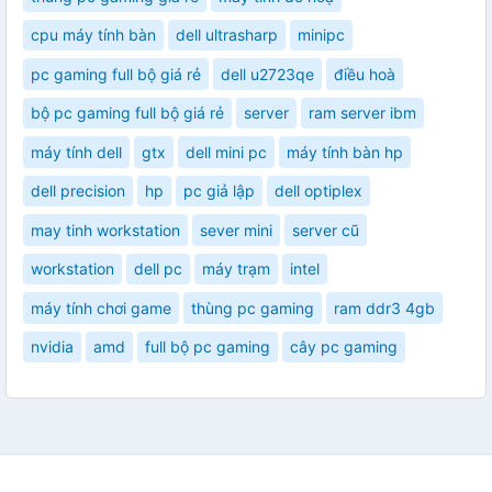
cpu máy tính bàn
dell ultrasharp
minipc
pc gaming full bộ giá rẻ
dell u2723qe
điều hoà
bộ pc gaming full bộ giá rẻ
server
ram server ibm
máy tính dell
gtx
dell mini pc
máy tính bàn hp
dell precision
hp
pc giả lập
dell optiplex
may tinh workstation
sever mini
server cũ
workstation
dell pc
máy trạm
intel
máy tính chơi game
thùng pc gaming
ram ddr3 4gb
nvidia
amd
full bộ pc gaming
cây pc gaming