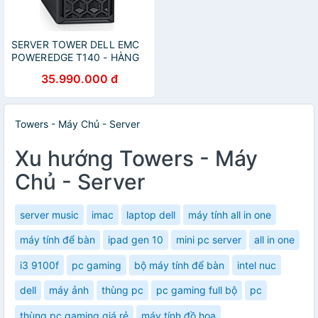
SERVER TOWER DELL EMC
POWEREDGE T140 - HÀNG
CHÍNH HÃNG
35.990.000 đ
Towers - Máy Chủ - Server
Xu hướng Towers - Máy
Chủ - Server
server music
imac
laptop dell
máy tính all in one
máy tính để bàn
ipad gen 10
mini pc server
all in one
i3 9100f
pc gaming
bộ máy tính để bàn
intel nuc
dell
máy ảnh
thùng pc
pc gaming full bộ
pc
thùng pc gaming giá rẻ
máy tính đồ hoạ