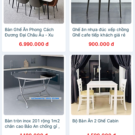
Bàn Ghế Ăn Phong Cách
Ghế ăn nhựa đúc xếp chồng
Đương Đại Châu Âu - Xu
Ghế cafe tiếp khách giá rẻ
Hướng Hiện Nay Cho Không
nệm giả mây đẹp CC1554-S
6.990.000 đ
900.000 đ
Gian Hiện Đại - Chân Thép
CAPTA
Mặt Đá - Hàng Nhập Khẩu
AZP
Bàn tròn inox 201 rộng 1m2
Bộ Bàn Ăn 2 Ghế Cabin
chân cao Bảo An chống gỉ ,
hàng loại 1 bao chất lượng