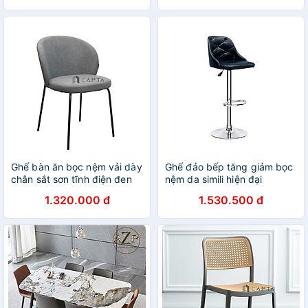
ở HCM
Ghế bàn ăn bọc nệm vải dày
Ghế đảo bếp tăng giảm bọc
chân sắt sơn tĩnh điện đen
nệm da simili hiện đại
Ghế ngồi trang điểm phòng
CB2275
1.320.000 đ
1.530.500 đ
ngủ đẹp tại HCM ECO 16A-F