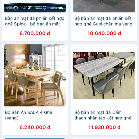
Bàn ăn mặt đá phiến kết hợp
Bộ bàn ăn mặt đá phiến kết
ghế Spine - bộ bàn ăn mặt
hợp ghế Gubi chân mạ vàng
đá 4 ghế, 6 ghế, 8 ghế
8.700.000 đ
10.640.000 đ
Bộ Bàn Ăn SALA 4 Ghế
Bộ bàn ăn mặt đá Cẩm
(Vàng)
thạch nhân tạo kết hợp ghế
Venus
6.240.000 đ
11.930.000 đ