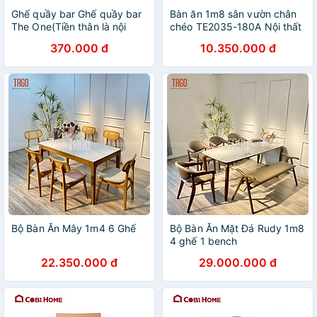
Ghế quầy bar Ghế quầy bar
Bàn ăn 1m8 sân vườn chân
The One(Tiền thân là nội
chéo TE2035-180A Nội thất
thất Hòa Phát) SB07 Ghế
Capta Bàn ăn tiệc sân
370.000 đ
10.350.000 đ
quầy lễ tân
thượng ngoài trời mặt gỗ
nhựa chân nhôm sơn tĩnh
điện
Bộ Bàn Ăn Mây 1m4 6 Ghế
Bộ Bàn Ăn Mặt Đá Rudy 1m8
4 ghế 1 bench
22.350.000 đ
29.000.000 đ