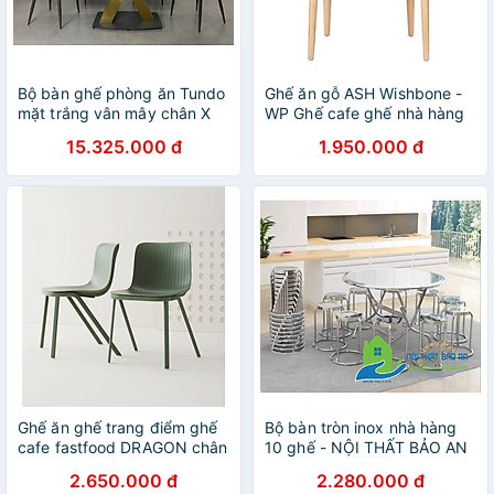
Bộ bàn ghế phòng ăn Tundo
Ghế ăn gỗ ASH Wishbone -
mặt trắng vân mây chân X
WP Ghế cafe ghế nhà hàng
inox mạ PVD kèm 4 ghế
Wishbone nệm simili đen cao
15.325.000 đ
1.950.000 đ
cấp tiêu chuẩn xuất khẩu ở
TpHCM
Ghế ăn ghế trang điểm ghế
Bộ bàn tròn inox nhà hàng
cafe fastfood DRAGON chân
10 ghế - NỘI THẤT BẢO AN
oval màu xanh đậm cao cấp
2.650.000 đ
2.280.000 đ
Dragon tiêu chuẩn Châu Âu