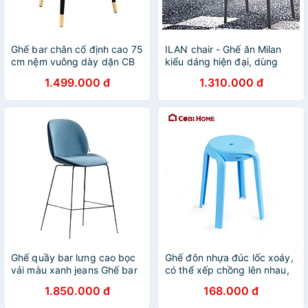
Ghế bar chân cố định cao 75
ILAN chair - Ghế ăn Milan
cm nệm vuông dày dặn CB
kiểu dáng hiện đại, dùng
LOUIS 2C-P dành cho quán
cho phòng ăn, nhà hàng,
1.499.000 đ
1.310.000 đ
bar , cafe gia đình hàng
cafe fastfood hàng nhập
nhập khẩu cao cấp hiện đại
khẩu cao cấp
Ghế quầy bar lưng cao bọc
Ghế đôn nhựa đúc lốc xoáy,
vải màu xanh jeans Ghế bar
có thể xếp chồng lên nhau,
chân cố định sắt sơn tĩnh
tiết kiệm diện tích -
1.850.000 đ
168.000 đ
điện Blue Jeans Color Bar
Cobihome
Stools CB Beetle-F – Nội thất