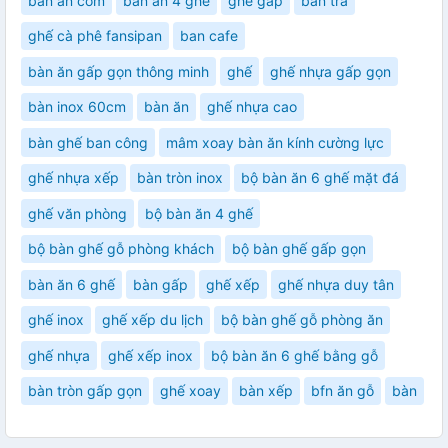
bàn ăn cơm
bàn ăn 4 ghế
ghế gấp
bàn trà
ghế cà phê fansipan
ban cafe
bàn ăn gấp gọn thông minh
ghế
ghế nhựa gấp gọn
bàn inox 60cm
bàn ăn
ghế nhựa cao
bàn ghế ban công
mâm xoay bàn ăn kính cường lực
ghế nhựa xếp
bàn tròn inox
bộ bàn ăn 6 ghế mặt đá
ghế văn phòng
bộ bàn ăn 4 ghế
bộ bàn ghế gỗ phòng khách
bộ bàn ghế gấp gọn
bàn ăn 6 ghế
bàn gấp
ghế xếp
ghế nhựa duy tân
ghế inox
ghế xếp du lịch
bộ bàn ghế gỗ phòng ăn
ghế nhựa
ghế xếp inox
bộ bàn ăn 6 ghế bằng gỗ
bàn tròn gấp gọn
ghế xoay
bàn xếp
bfn ăn gỗ
bàn