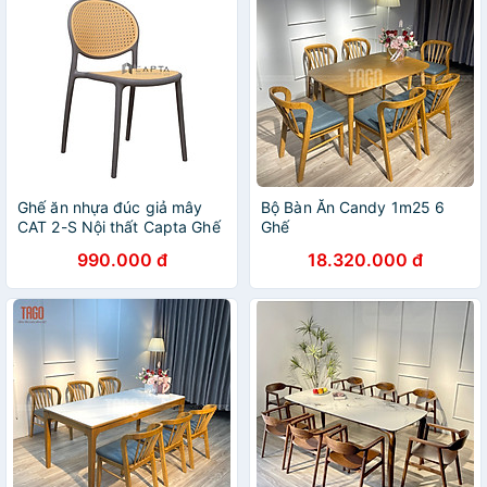
Ghế ăn nhựa đúc giả mây
Bộ Bàn Ăn Candy 1m25 6
CAT 2-S Nội thất Capta Ghế
Ghế
cafe ngồi ban công (có mái
990.000 đ
18.320.000 đ
che) xếp chồng được đẹp
hiện đại