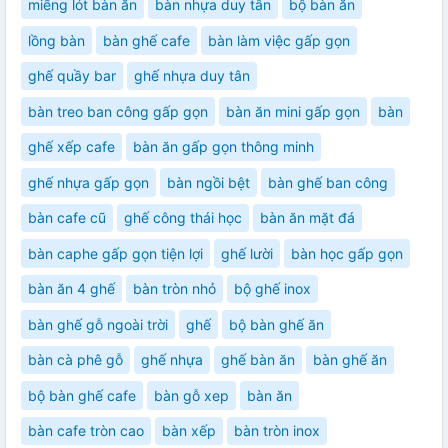
miếng lót bàn ăn
bàn nhựa duy tân
bộ bàn ăn
lồng bàn
bàn ghế cafe
bàn làm việc gấp gọn
ghế quầy bar
ghế nhựa duy tân
bàn treo ban công gấp gọn
bàn ăn mini gấp gọn
bàn
ghế xếp cafe
bàn ăn gấp gọn thông minh
ghế nhựa gấp gọn
bàn ngồi bệt
bàn ghế ban công
bàn cafe cũ
ghế công thái học
bàn ăn mặt đá
bàn caphe gấp gọn tiện lợi
ghế lười
bàn học gấp gọn
bàn ăn 4 ghế
bàn tròn nhỏ
bộ ghế inox
bàn ghế gỗ ngoài trời
ghế
bộ bàn ghế ăn
bàn cà phê gỗ
ghế nhựa
ghế bàn ăn
bàn ghế ăn
bộ bàn ghế cafe
bàn gỗ xep
bàn ăn
bàn cafe tròn cao
bàn xếp
bàn tròn inox