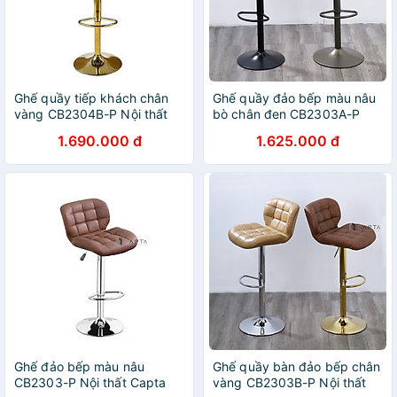
Ghế quầy tiếp khách chân
Ghế quầy đảo bếp màu nâu
vàng CB2304B-P Nội thất
bò chân đen CB2303A-P
Capta Ghế quầy bar có lưng
Nội thất Capta Ghế quầy
1.690.000 đ
1.625.000 đ
nệm da pvc kem nâu bò nâu
tiếp khách nệm PVC màu
chân mạ màu vàng gold bar
nâu bò màu nâu đậm chân
chair
tăng giảm màu đen bar chair
hcm
Ghế đảo bếp màu nâu
Ghế quầy bàn đảo bếp chân
CB2303-P Nội thất Capta
vàng CB2303B-P Nội thất