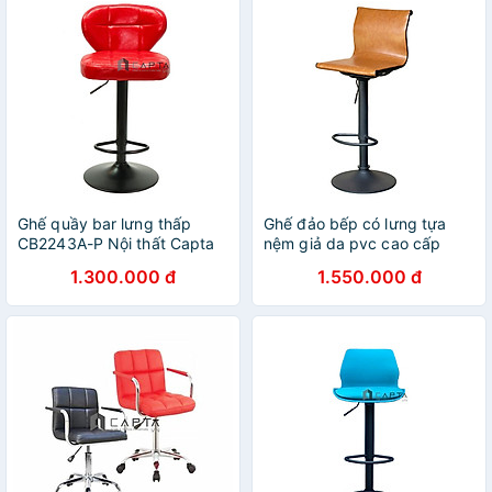
Ghế quầy bar lưng thấp
Ghế đảo bếp có lưng tựa
CB2243A-P Nội thất Capta
nệm giả da pvc cao cấp
Nệm da pvc chân sắt tăng
chân đen tăng giảm
1.300.000 đ
1.550.000 đ
giảm màu đen tại hcm
CB2308A-P