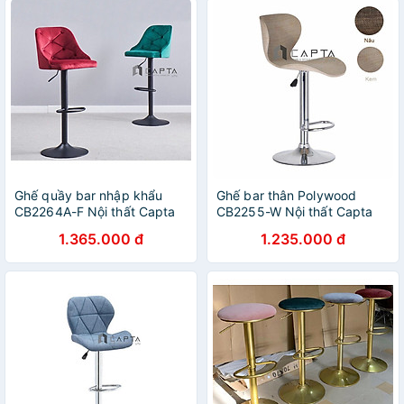
xám chân ghế tăng giảm
thép mạ chrome bóng hcm
Ghế quầy bar nhập khẩu
Ghế bar thân Polywood
CB2264A-F Nội thất Capta
CB2255-W Nội thất Capta
Chân sơn tĩnh điện màu đen
Ghế quầy đảo bếp màu kem
1.365.000 đ
1.235.000 đ
nệm bọc vải nhung
nâu thân Polywood bọc lưới
chân mâm Pen cao thép mạ
chrome hcm