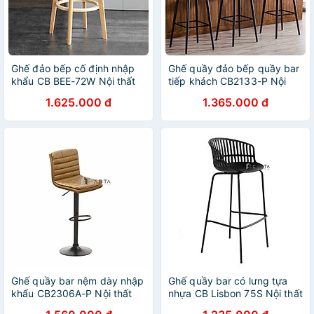
Ghế đảo bếp cố định nhập
Ghế quầy đảo bếp quầy bar
khẩu CB BEE-72W Nội thất
tiếp khách CB2133-P Nội
Capta Ghế bàn đảo gỗ cao
thất Capta Ghế bar nệm
1.625.000 đ
1.365.000 đ
su nệm bọc giả da dễ vệ
simili chống thấm nước chân
sinh bar chair hcm
bar cao 75cm sắt sơn tĩnh
điện màu đen stool chair
hcm
Ghế quầy bar nệm dày nhập
Ghế quầy bar có lưng tựa
khẩu CB2306A-P Nội thất
nhựa CB Lisbon 75S Nội thất
CAPTA Ghế đảo bếp tăng
Capta Ghế bar chân sắt màu