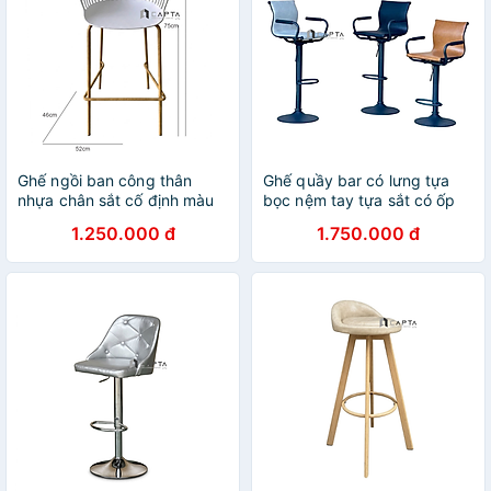
Ghế ngồi ban công thân
Ghế quầy bar có lưng tựa
nhựa chân sắt cố định màu
bọc nệm tay tựa sắt có ốp
vân gỗ CB10 Lisbon-75S Nội
CB2304A-PH Nội thất Capta
1.250.000 đ
1.750.000 đ
thất Capta