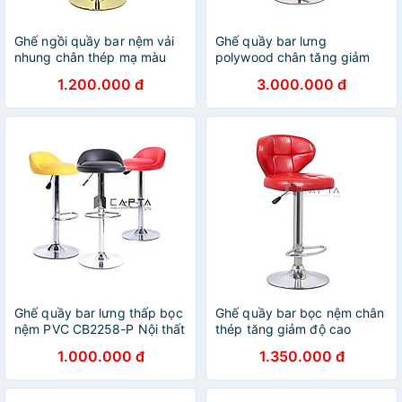
Ghế ngồi quầy bar nệm vải
Ghế quầy bar lưng
nhung chân thép mạ màu
polywood chân tăng giảm
vàng gold giá rẻ CB2258B-F
thép mạ chrome bóng
1.200.000 đ
3.000.000 đ
Nội thất Capta hcm
CB2246-P Nội thất Captaa
Ghế quầy bar lưng thấp bọc
Ghế quầy bar bọc nệm chân
nệm PVC CB2258-P Nội thất
thép tăng giảm độ cao
Capta
CB2243-P Nội thất Capta
1.000.000 đ
1.350.000 đ