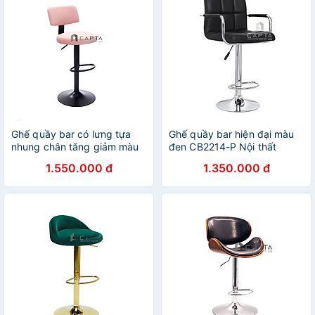
Ghế quầy bar có lưng tựa
Ghế quầy bar hiện đại màu
nhung chân tăng giảm màu
đen CB2214-P Nội thất
đen CB2268B-F Nội thất
Capta Nệm pvc dày tay
1.550.000 đ
1.350.000 đ
Capta
thép mạ chân thép mạ
chrome bóng tăng giảm độ
cao