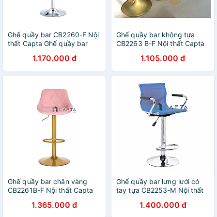
Ghế quầy bar CB2260-F Nội
Ghế quầy bar không tựa
thất Capta Ghế quầy bar
CB2263 B-F Nội thất Capta
quầy giao dịch quầy tiếp
Ghế bar không tựa nệm vải
1.170.000 đ
1.105.000 đ
khách có lưng tựa nệm vải
nhung chân thép sơn vàng
bố hiện đại nhập khẩu chân
gold
thép mạ chrome tăng giảm
hcm
Ghế quầy bar chân vàng
Ghế quầy bar lưng lưới có
CB2261B-F Nội thất Capta
tay tựa CB2253-M Nội thất
vải nhung chân sắt sơn tĩnh
Capta Ghế quầy bar lưng
1.365.000 đ
1.400.000 đ
điện màu vàng gold
lưới có tay nhập khẩu hiện
đại