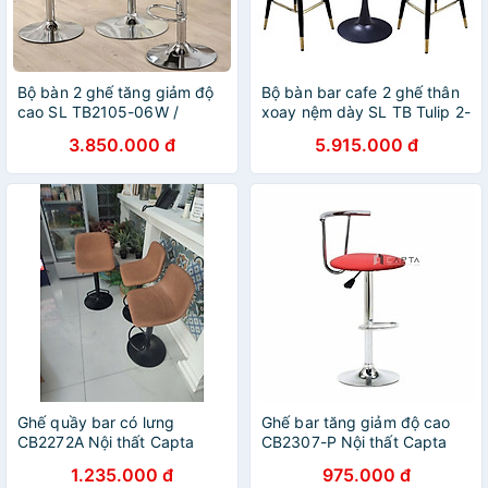
Bộ bàn 2 ghế tăng giảm độ
Bộ bàn bar cafe 2 ghế thân
cao SL TB2105-06W /
xoay nệm dày SL TB Tulip 2-
CB2256-P Nội thất Capta
06W / CB2160C-P Nội thất
3.850.000 đ
5.915.000 đ
Capta
Ghế quầy bar có lưng
Ghế bar tăng giảm độ cao
CB2272A Nội thất Capta
CB2307-P Nội thất Capta
Ghế bar quầy đảo bếp nệm
Ghế quầy bar có lưng nệm
1.235.000 đ
975.000 đ
pvc có lưng tựa chân đen
bọc PVC lưng tựa sắt mạ