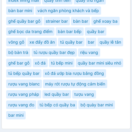
index living mall
quầy tính tiền
quầy thu ngân
bàn bar mini
vách ngăn phòng khách và bếp
ghế quầy bar gỗ
strainer bar
bàn bar
ghế xoay ba
ghế bọc da trang điểm
bàn bar bếp
quầy bar
võng gỗ
xe đẩy đồ ăn
tủ quầy bar
bar
quầy lễ tân
bộ bàn trà
tủ rượu quầy bar đẹp
riệu vang
ghế bar gỗ
xô đá
tủ bếp mini
quầy bar mini siêu nhỏ
tủ bếp quầy bar
xô đá ướp bia rượu bằng đồng
rượu vang blanc
máy rót rượu tự động cảm biến
rượu vang pháp
led quầy bar
tượu vang
rượu vang đo
tủ bếp có quầy ba
bộ quày bar mini
bar mini