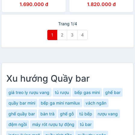
Ghế quầy bar có lưng nệm
Capta Ghế quầy bar có lưng
1.690.000 đ
1.820.000 đ
bọc PVC màu nâu bò và
tựa nệm PVC màu nâu bò
màu nâu chân thép tăng
màu nâu đậm hân thép mạ
giảm bar chair hcm
màu vàng bóng sang trọng
bar chair hcmc
Trang 1/4
1
2
3
4
Xu hướng Quầy bar
giá treo ly rượu vang
tủ rượu
bếp gas mini
ghế bar
quầy bar mini
bếp ga mini namilux
vách ngăn
ghế quầy bar
bàn trà
ghế gỗ
tủ bếp
rượu vang
đệm ngồi
máy rót rượu tự động
tủ bar