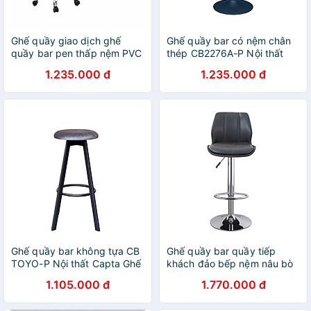
Ghế quầy giao dịch ghế
Ghế quầy bar có nệm chân
quầy bar pen thấp nệm PVC
thép CB2276A-P Nội thất
chân xoay có bánh xe
Capta Ghế bar lưng tựa
1.235.000 đ
1.235.000 đ
CB2214-2P Nội thất Capta
nhựa nệm giả da pvc êm ái
chân thép mạ tăng giảm
hcm
Ghế quầy bar không tựa CB
Ghế quầy bar quầy tiếp
TOYO-P Nội thất Capta Ghế
khách đảo bếp nệm nâu bò
bar nệm xoay nhỏ gọn chân
CB2305-P Nội thất Capta
1.105.000 đ
1.770.000 đ
sắt cố định
Ghế quầy đảo bếp có tựa
lưng cao tựa nệm PVC nâu