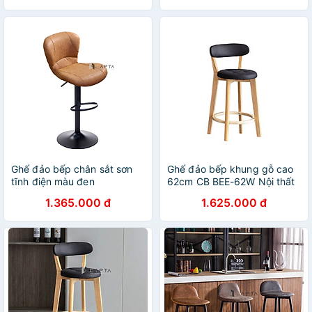
tăng giảm HCM
chrome bóng chân thép
tăng giảm độ cao
Ghế đảo bếp chân sắt sơn
Ghế đảo bếp khung gỗ cao
tĩnh điện màu đen
62cm CB BEE-62W Nội thất
CB2304A-P Nội thất Capta
Capta Ghế bar gỗ có lưng
1.365.000 đ
1.625.000 đ
Ghế quầy bar đảo bếp tiếp
nệm bọc giả da kem đen
khách nệm pvc màu nâu bò
cam đất stool chair hcm city
kem nâu chân tăng giảm
màu đen Bar Stool Chair
HCM