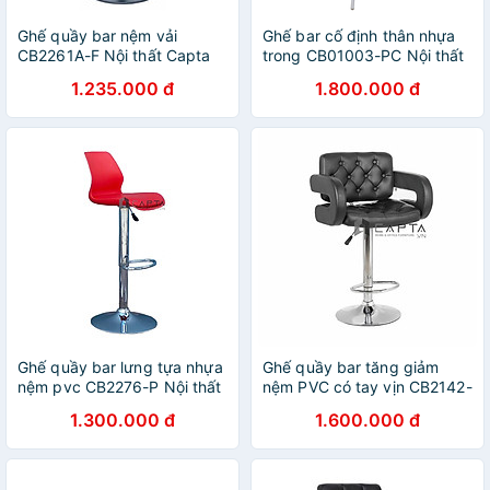
Ghế quầy bar nệm vải
Ghế bar cố định thân nhựa
CB2261A-F Nội thất Capta
trong CB01003-PC Nội thất
Ghế quầy bar nệm vải nhung
Capta
1.235.000 đ
1.800.000 đ
chân mâm sơn đen
Ghế quầy bar lưng tựa nhựa
Ghế quầy bar tăng giảm
nệm pvc CB2276-P Nội thất
nệm PVC có tay vịn CB2142-
Capta Ghế đảo bếp thân
P Nội thất Capta
1.300.000 đ
1.600.000 đ
nhựa PP nệm bọc simili màu
đỏ có chân thép mạ chrome