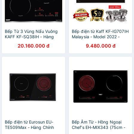
Bếp Từ 3 Vùng Nấu Vuông
Bếp điện từ Kaff KF-IG707IH
KAFF KF-SQ38IH - Hàng
Malaysia - Model 2022 -
Chính Hãng
Hàng Chính Hãng
20.160.000 đ
9.480.000 đ
Bếp điện từ Eurosun EU-
Bếp Âm Từ - Hồng Ngoại
TE509Max - Hàng Chính
Chef's EH-MIX343 (75cm -
Hãng
5200W) - Hàng Chính Hãng