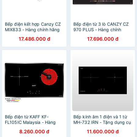
Bếp điện kết hợp Canzy CZ
Bếp điện từ 3 lò CANZY CZ
MIX833 - Hàng chính hãng
970 PLUS - Hàng chính
hãng
17.486.000 đ
17.696.000 đ
Bếp điện từ KAFF KF-
Bếp kính âm 1 điện và 1 từ
FL105IC Malaysia - Hàng
MH-732 IRN - Tặng dụng cụ
Chính Hãng
xay tiêu + Chảo nấu từ cao
8.260.000 đ
11.600.000 đ
cấp - Hàng chính hãng