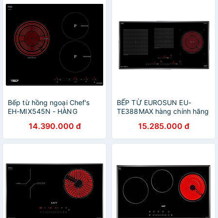
Bếp từ hồng ngoại Chef's
BẾP TỪ EUROSUN EU-
EH-MIX545N - HÀNG
TE388MAX hàng chính hãng
CHÍNH HÃNG
14.390.000 đ
15.285.000 đ