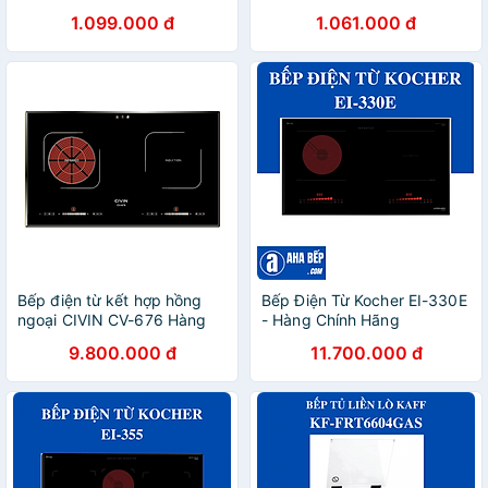
Hàng Chính Hãng
Chiên Tiện Lợi Tiết Kiệm Chi
1.099.000 đ
1.061.000 đ
Phí Dễ Vệ Sinh SB-BD02N -
HÀNG CHÍNH HÃNG
Bếp điện từ kết hợp hồng
Bếp Điện Từ Kocher EI-330E
ngoại CIVIN CV-676 Hàng
- Hàng Chính Hãng
nhập khẩu
9.800.000 đ
11.700.000 đ