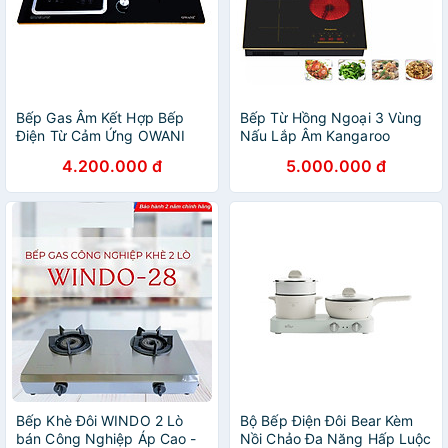
Bếp Gas Âm Kết Hợp Bếp
Bếp Từ Hồng Ngoại 3 Vùng
Điện Từ Cảm Ứng OWANI
Nấu Lắp Âm Kangaroo
WN-901S - Hàng Chính
KG446i - Hàng Chính Hãng
4.200.000 đ
5.000.000 đ
Hãng
Bếp Khè Đôi WINDO 2 Lò
Bộ Bếp Điện Đôi Bear Kèm
bán Công Nghiệp Áp Cao -
Nồi Chảo Đa Năng Hấp Luộc