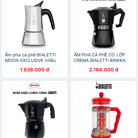
Ấm pha cà phê BIALETTI
ẤM PHA CÀ PHÊ CÓ LỚP
MOON EXCLUSIVE nhiều
CREMA BIALETTI BRIKKA
kích cỡ - Hàng chính hãng
NOIR 2 CUP
1.638.000 đ
2.164.000 đ