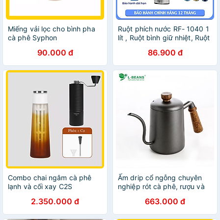
Miếng vải lọc cho bình pha
Ruột phích nước RF- 1040 1
cà phê Syphon
lít , Ruột bình giữ nhiệt, Ruột
bình thủy Rạng Đông- Hàng
90.000 đ
86.900 đ
chính hãng
Combo chai ngâm cà phê
Ấm drip cổ ngỗng chuyên
lạnh và cối xay C2S
nghiệp rót cà phê, rượu và
TIMEMORE
các chất lỏng khác. Thương
2.350.000 đ
663.000 đ
hiệu cao cấp L-Beans SD-
600-Hàng chính hãng