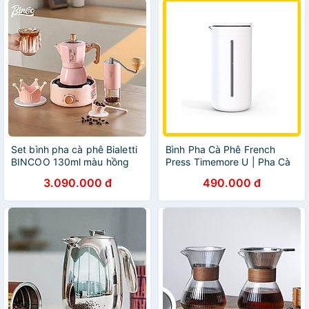
Set bình pha cà phê Bialetti
Bình Pha Cà Phê French
BINCOO 130ml màu hồng
Press Timemore U | Pha Cà
hàng chính hãng
Phê Kiểu Pháp
3.090.000 đ
490.000 đ