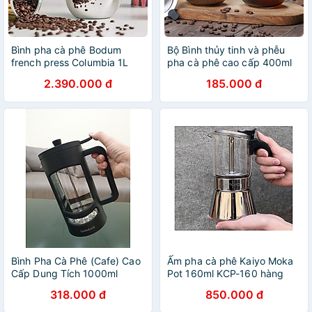
Bình pha cà phê Bodum
Bộ Bình thủy tinh và phễu
french press Columbia 1L
pha cà phê cao cấp 400ml
1308-16 Hàng chính hãng
2.390.000 đ
185.000 đ
Bình Pha Cà Phê (Cafe) Cao
Ấm pha cà phê Kaiyo Moka
Cấp Dung Tích 1000ml
Pot 160ml KCP-160 hàng
LLG020 (hàng chính hãng)
chính hãng
318.000 đ
850.000 đ