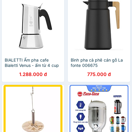
BIALETTI Ấm pha cafe
Bình pha cà phê cán gỗ La
Bialetti Venus - ấm từ 4 cup
fonte 006675
- 10 cup (dùng được cho
1.288.000 đ
775.000 đ
bếp từ)