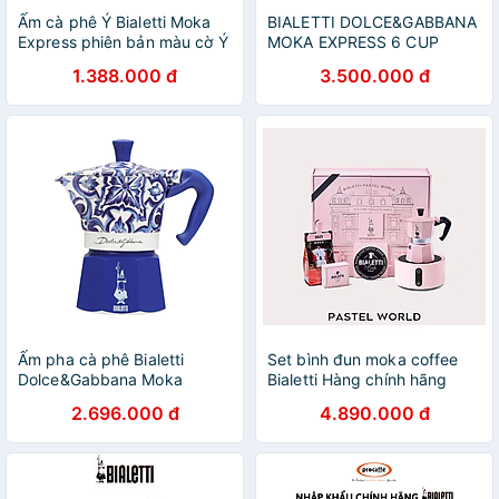
Ấm cà phê Ý Bialetti Moka
BIALETTI DOLCE&GABBANA
Express phiên bản màu cờ Ý
MOKA EXPRESS 6 CUP
3 cup | made in Italy
1.388.000 đ
3.500.000 đ
Ấm pha cà phê Bialetti
Set bình đun moka coffee
Dolce&Gabbana Moka
Bialetti Hàng chính hãng
Express (Mediterranean
2.696.000 đ
4.890.000 đ
Blue)