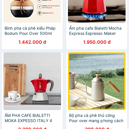
Bình pha cà phê kiểu Pháp
Ấm pha cafe Bialetti Mocha
Bodum Pour Over 500ml
Express Espresso Maker
11592-109, xuất xứ Bồ Đào
màu đỏ - 3 tách/ lần không
1.442.000 đ
1.950.000 đ
Nha
dùng cho bếp từ Hàng chính
hãng
ẤM PHA CAFE BIALETTI
Bộ pha cà phê thủ công
MOKA EXPESSO ITALY 4
Pour over mang phong cách
cốc Hàng chính hãng
Retro