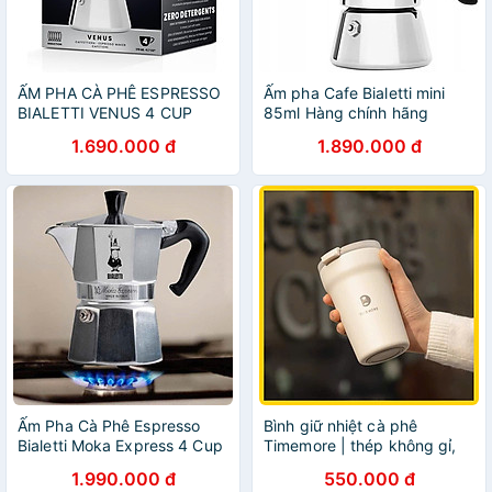
ẤM PHA CÀ PHÊ ESPRESSO
Ấm pha Cafe Bialetti mini
BIALETTI VENUS 4 CUP
85ml Hàng chính hãng
MÀU BẠC hàng chính hãng
1.690.000 đ
1.890.000 đ
Ấm Pha Cà Phê Espresso
Bình giữ nhiệt cà phê
Bialetti Moka Express 4 Cup
Timemore | thép không gỉ,
– Màu Bạc Hàng chính hãng
chống tràn, lõi gốm.
1.990.000 đ
550.000 đ