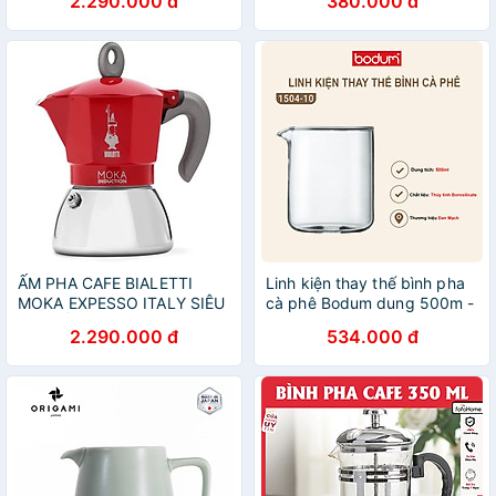
2.290.000 đ
380.000 đ
ẤM PHA CAFE BIALETTI
Linh kiện thay thế bình pha
MOKA EXPESSO ITALY SIÊU
cà phê Bodum dung 500m -
ĐẸP (Ấm pha được 6 cốc/ 1
1504-10 - Hàng chính hãng
2.290.000 đ
534.000 đ
lần) Hàng chính hãng